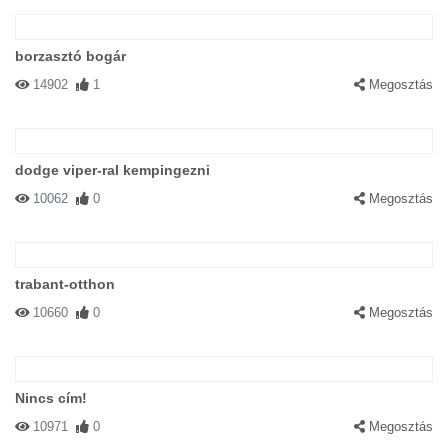
borzasztó bogár
14902
1
Megosztás
dodge viper-ral kempingezni
10062
0
Megosztás
trabant-otthon
10660
0
Megosztás
Nincs cím!
10971
0
Megosztás