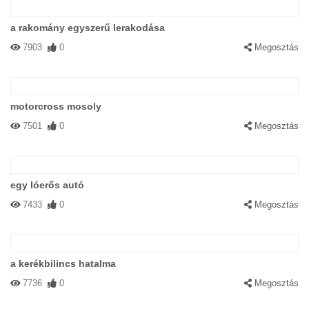
a rakomány egyszerű lerakodása
7903
0
Megosztás
motorcross mosoly
7501
0
Megosztás
egy lóerős autó
7433
0
Megosztás
a kerékbilincs hatalma
7736
0
Megosztás