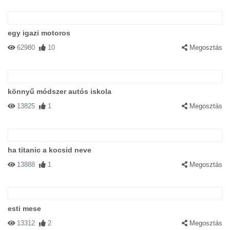
egy igazi motoros
62980
10
Megosztás
könnyű módszer autós iskola
13825
1
Megosztás
ha titanic a kocsid neve
13888
1
Megosztás
esti mese
13312
2
Megosztás