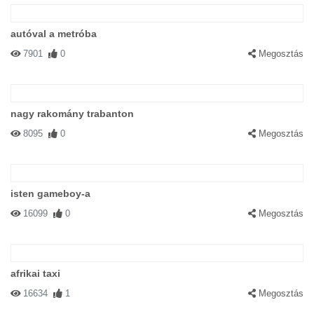
autóval a metróba
7901
0
Megosztás
nagy rakomány trabanton
8095
0
Megosztás
isten gameboy-a
16099
0
Megosztás
afrikai taxi
16634
1
Megosztás