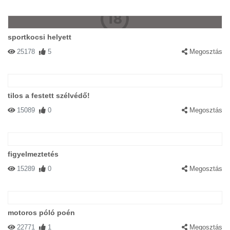
sportkocsi helyett
25178
5
Megosztás
tilos a festett szélvédő!
15089
0
Megosztás
figyelmeztetés
15289
0
Megosztás
motoros póló poén
22771
1
Megosztás