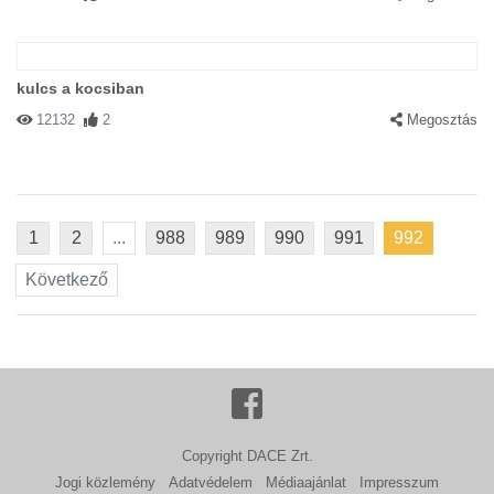
kulcs a kocsiban
12132
2
Megosztás
1
2
...
988
989
990
991
992
Következő
Copyright DACE Zrt.
Jogi közlemény
Adatvédelem
Médiaajánlat
Impresszum