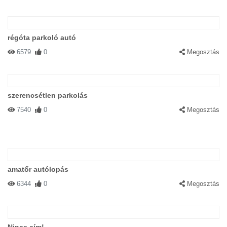
régóta parkoló autó
6579
0
Megosztás
szerencsétlen parkolás
7540
0
Megosztás
amatőr autólopás
6344
0
Megosztás