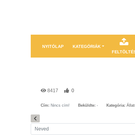
NYITÓLAP
KATEGÓRIÁK
FELTÖLTÉ
8417
0
Cím:
Nincs cím!
Beküldte:
-
Kategória:
Álla