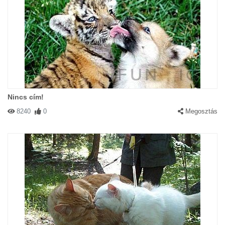
Nincs cím!
8240
0
Megosztás