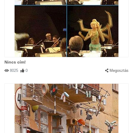
Nincs cím!
8025
0
Megosztás