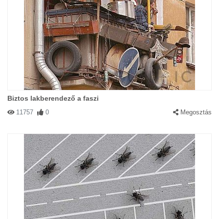
Biztos lakberendező a faszi
11757
0
Megosztás