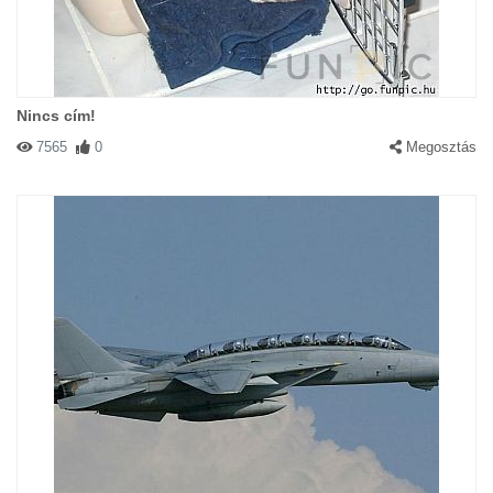
Nincs cím!
7565
0
Megosztás