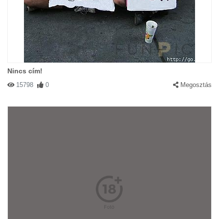
Nincs cím!
15798
0
Megosztás