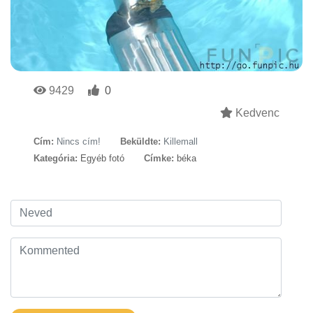
9429
0
Kedvenc
Cím:
Nincs cím!
Beküldte:
Killemall
Kategória:
Egyéb fotó
Címke:
béka