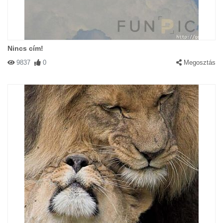
Nincs cím!
9837
0
Megosztás