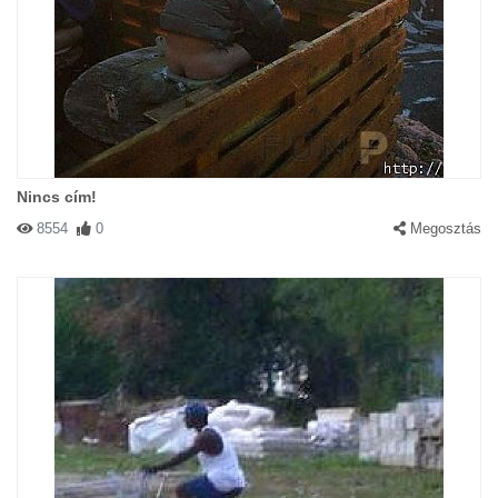
Nincs cím!
8554
0
Megosztás