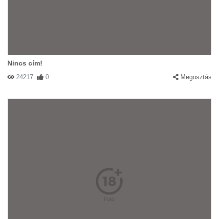
Nincs cím!
24217
0
Megosztás