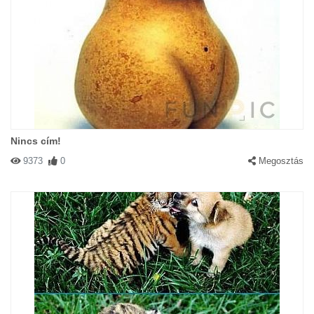
Nincs cím!
9373
0
Megosztás