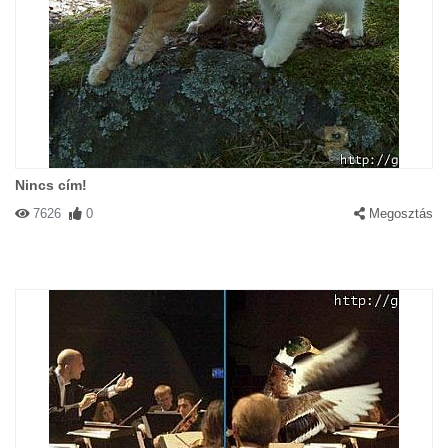
Nincs cím!
7626
0
Megosztás