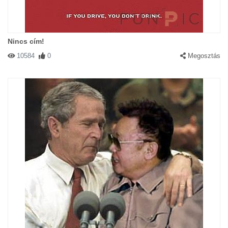
Nincs cím!
10584
0
Megosztás