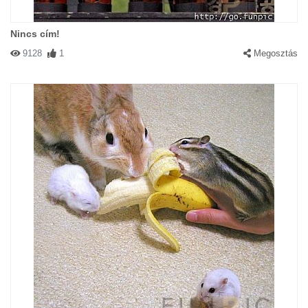
Nincs cím!
9128
1
Megosztás