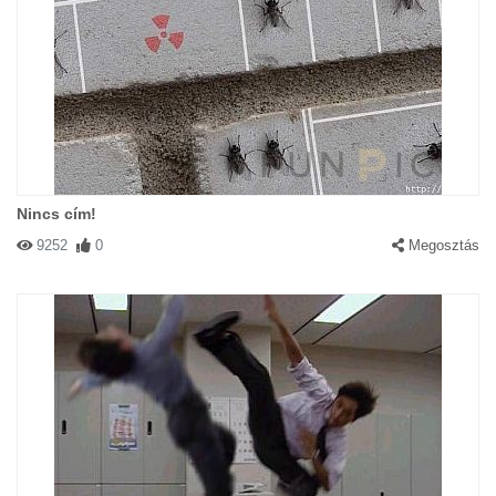
Nincs cím!
9252
0
Megosztás