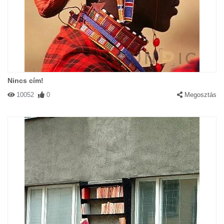
Nincs cím!
10052
0
Megosztás