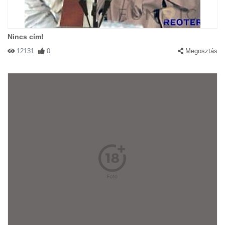
Nincs cím!
12131
0
Megosztás