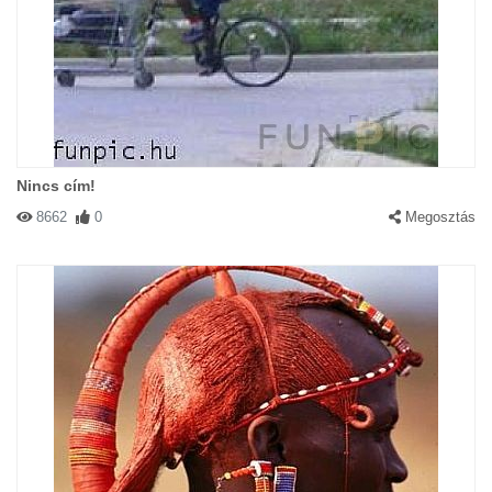
Nincs cím!
8662
0
Megosztás