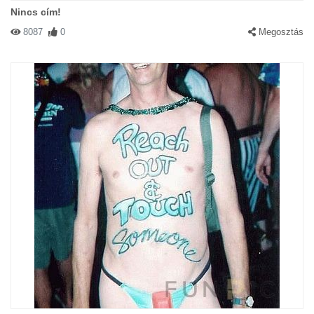
Nincs cím!
8087
0
Megosztás