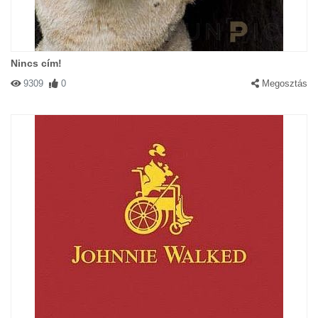
Nincs cím!
9309
0
Megosztás