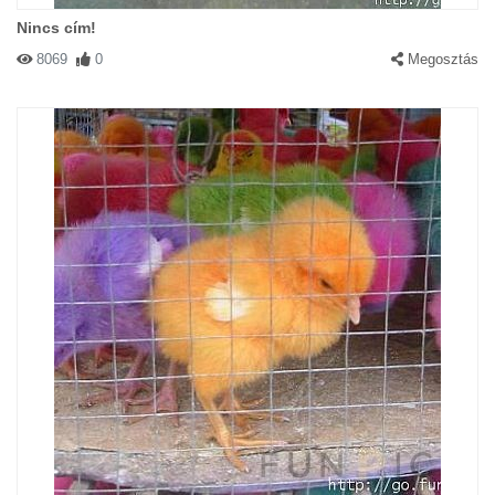
Nincs cím!
8069
0
Megosztás