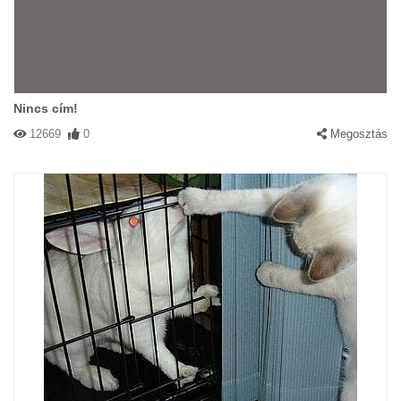
Nincs cím!
12669
0
Megosztás