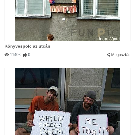
Könyvespolc az utcán
11406
0
Megosztás