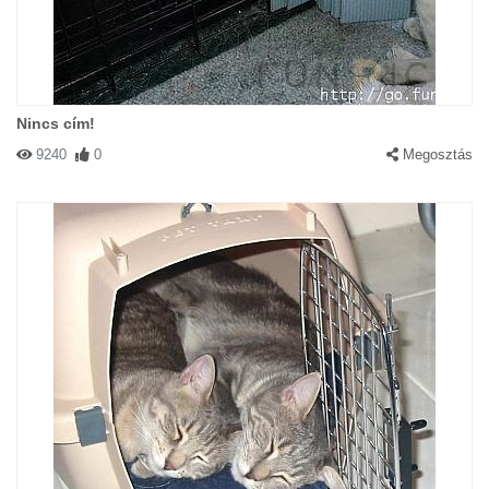
Nincs cím!
9240
0
Megosztás