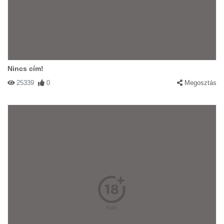
Nincs cím!
25339
0
Megosztás