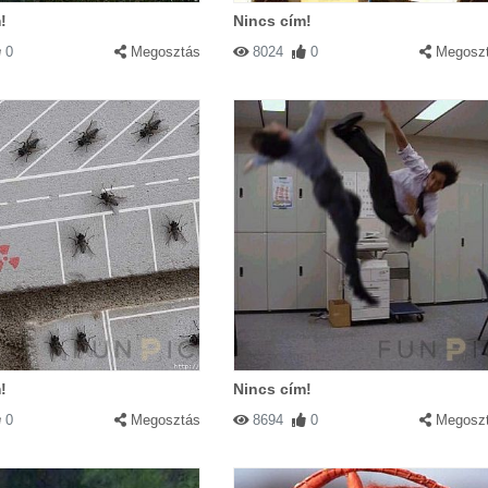
!
Nincs cím!
0
Megosztás
8024
0
Megosz
!
Nincs cím!
0
Megosztás
8694
0
Megosz