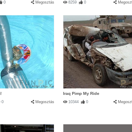
0
Megosztás
8259
0
Megosz
!
Iraq Pimp My Ride
0
Megosztás
10344
0
Megosz