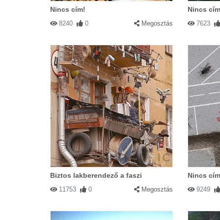
Nincs cím!
Nincs cím
8240
0
Megosztás
7623
Biztos lakberendező a faszi
Nincs cím
11753
0
Megosztás
9249