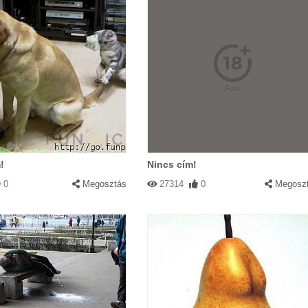
!
Nincs cím!
0
Megosztás
27314
0
Megosz