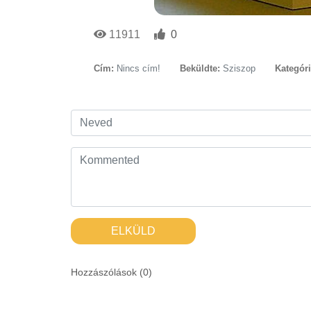
11911
0
Cím:
Nincs cím!
Beküldte:
Sziszop
Kategóri
ELKÜLD
Hozzászólások (
0
)