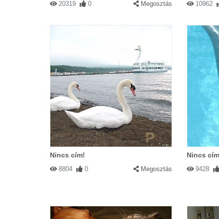
20319
0
Megosztás
10962
Nincs cím!
Nincs cím
8804
0
Megosztás
9428