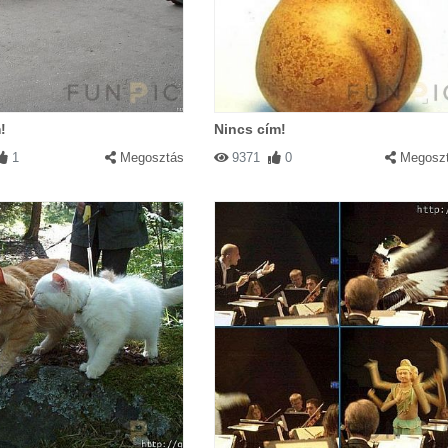
!
Nincs cím!
1
Megosztás
9371
0
Megosz