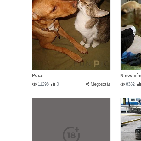
Puszi
Nincs cím
11298
0
Megosztás
8382