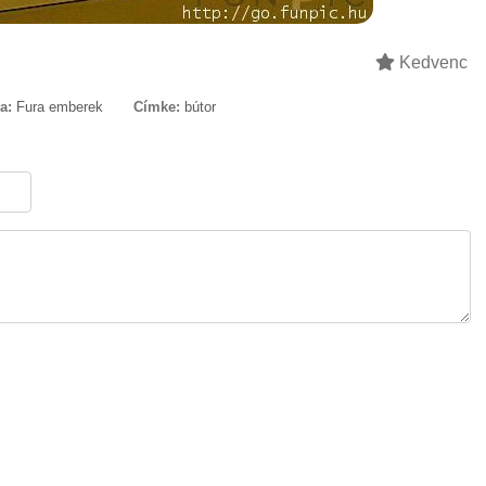
Kedvenc
a:
Fura emberek
Címke:
bútor