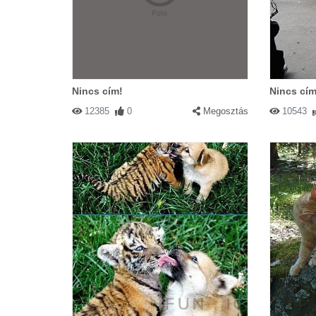
Nincs cím!
Nincs cím
12385
0
Megosztás
10543