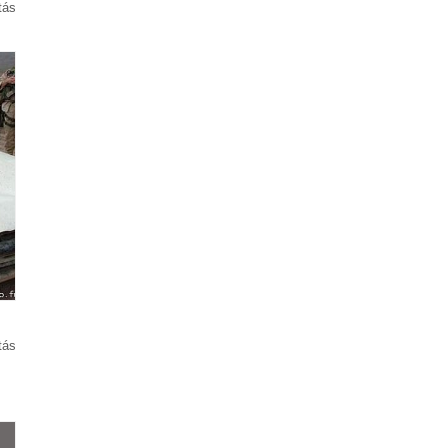
tás
tás