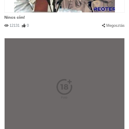
Nincs cím!
12131
0
Megosztás