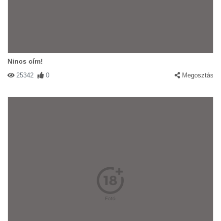
Nincs cím!
25342
0
Megosztás