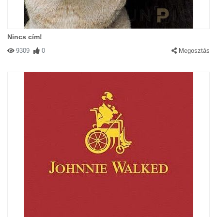
Nincs cím!
9309
0
Megosztás