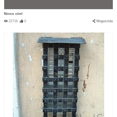
Nincs cím!
22716
0
Megosztás