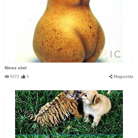
Nincs cím!
9373
0
Megosztás