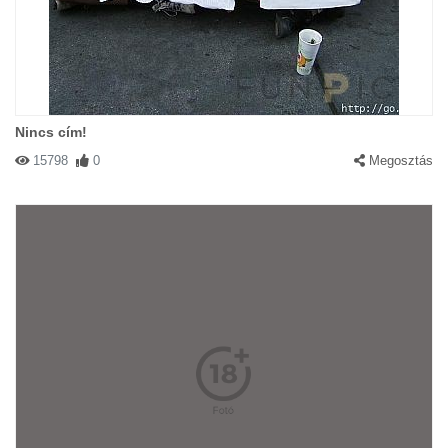
Nincs cím!
15798
0
Megosztás