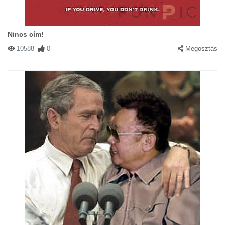
Nincs cím!
10588
0
Megosztás