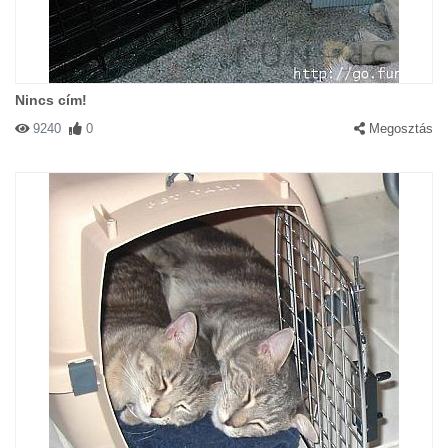
Nincs cím!
9240
0
Megosztás