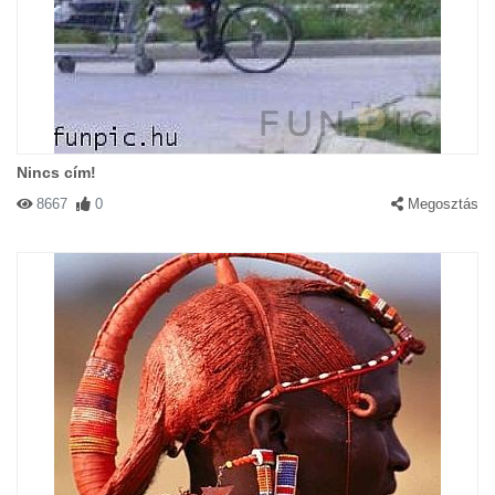
Nincs cím!
8667
0
Megosztás