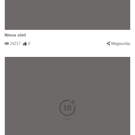
Nincs cím!
24217
0
Megosztás