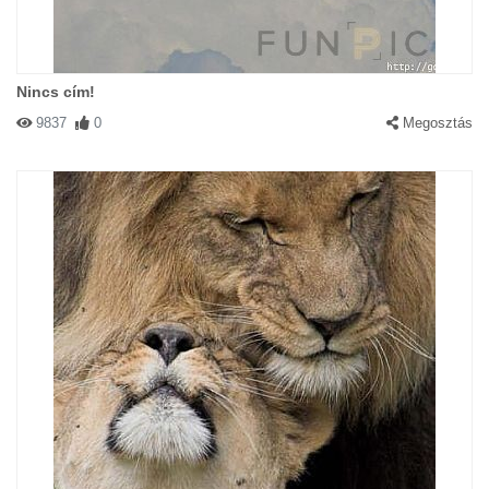
Nincs cím!
9837
0
Megosztás