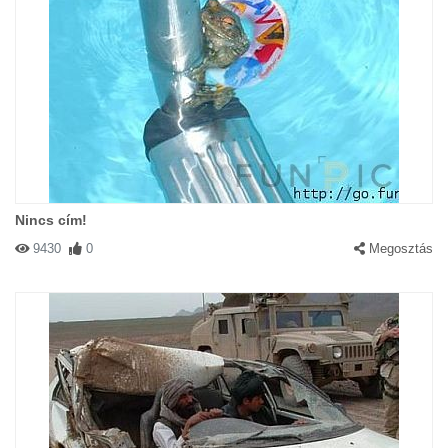
Nincs cím!
9430
0
Megosztás