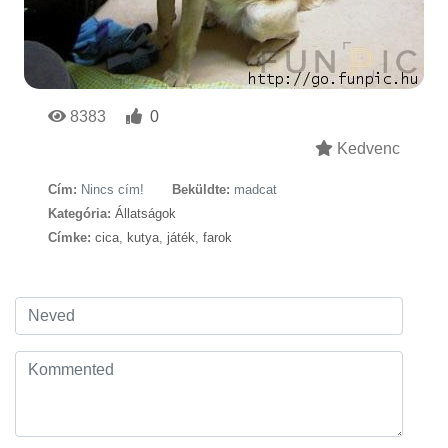
8383
0
Kedvenc
Cím:
Nincs cím!
Beküldte:
madcat
Kategória:
Állatságok
Címke:
cica
,
kutya
,
játék
,
farok