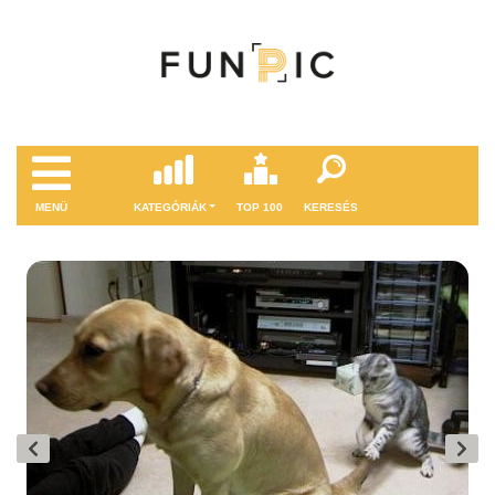
MENÜ
KATEGÓRIÁK
TOP 100
KERESÉS