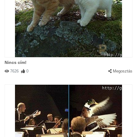
Nincs cím!
7626
0
Megosztás