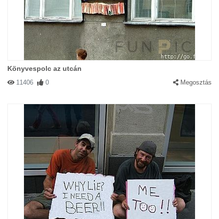
Könyvespolc az utcán
11406
0
Megosztás