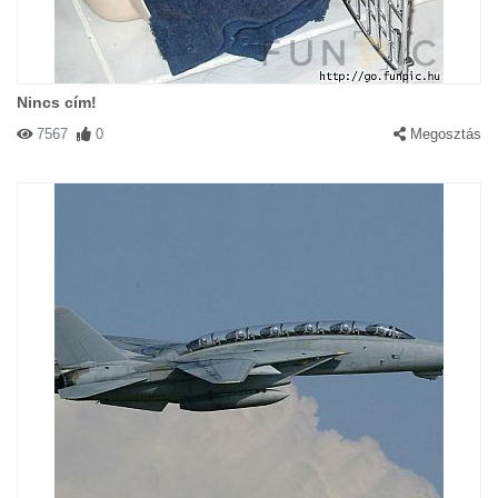
Nincs cím!
7567
0
Megosztás