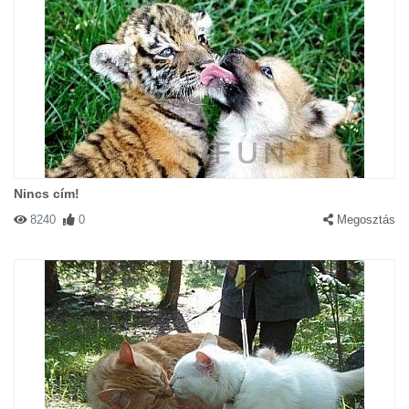
Nincs cím!
8240
0
Megosztás