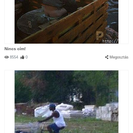
Nincs cím!
8554
0
Megosztás