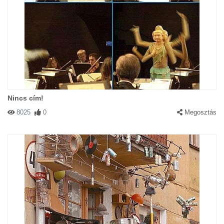
Nincs cím!
8025
0
Megosztás