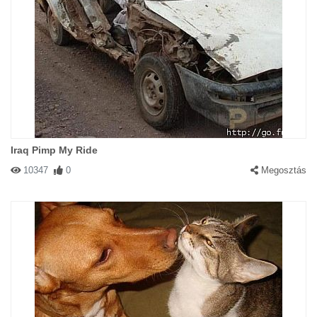
Iraq Pimp My Ride
10347
0
Megosztás