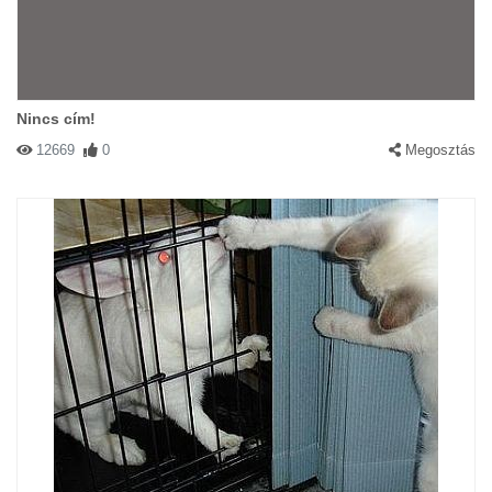
Nincs cím!
12669
0
Megosztás