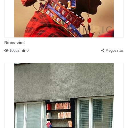
Nincs cím!
10052
0
Megosztás