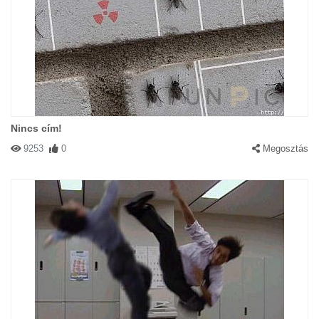
Nincs cím!
9253
0
Megosztás