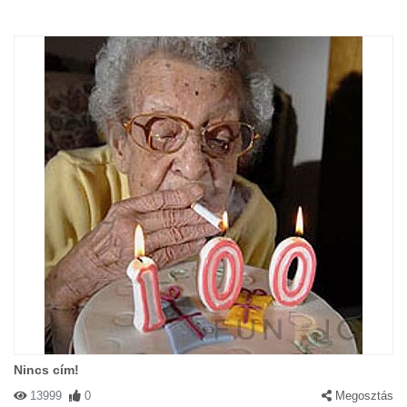
Nincs cím!
13999
0
Megosztás