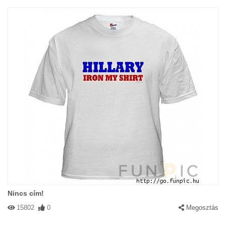
Nincs cím!
15802
0
Megosztás