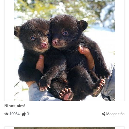
Nincs cím!
10934
0
Megosztás