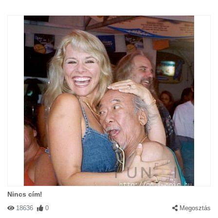
Nincs cím!
18636
0
Megosztás