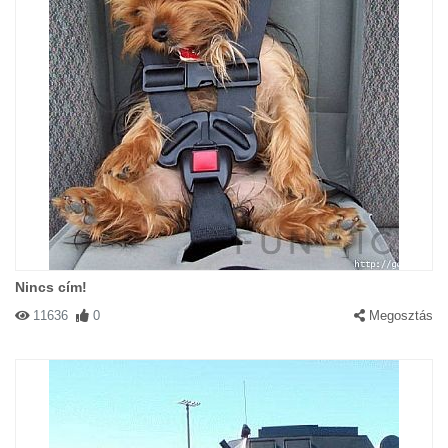
Nincs cím!
11636
0
Megosztás