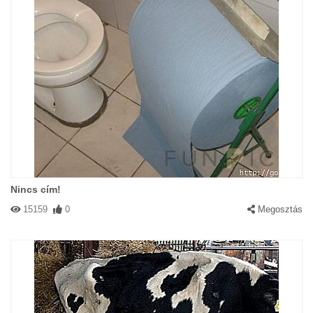
Nincs cím!
15159
0
Megosztás