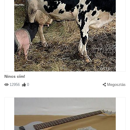
Nincs cím!
12956
0
Megosztás