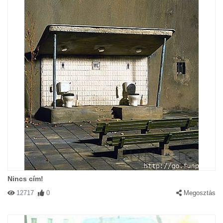
Nincs cím!
12717
0
Megosztás