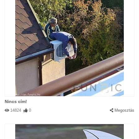
Nincs cím!
14824
0
Megosztás