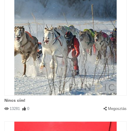
Nincs cím!
13281
0
Megosztás