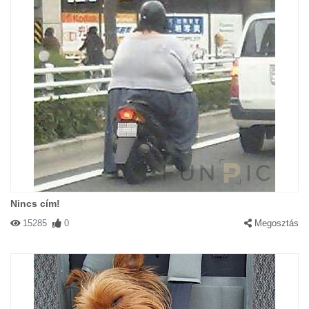
Nincs cím!
15285
0
Megosztás