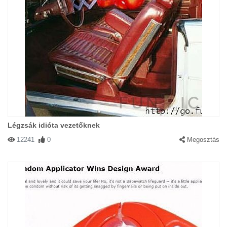
Légzsák idióta vezetőknek
12241
0
Megosztás