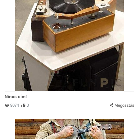
Nincs cím!
9874
0
Megosztás