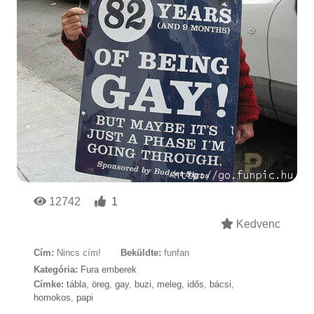
12742
1
Kedvenc
Cím:
Nincs cím!
Beküldte:
funfan
Kategória:
Fura emberek
Címke:
tábla
,
öreg
,
gay
,
buzi
,
meleg
,
idős
,
bácsi
,
homokos
,
papi