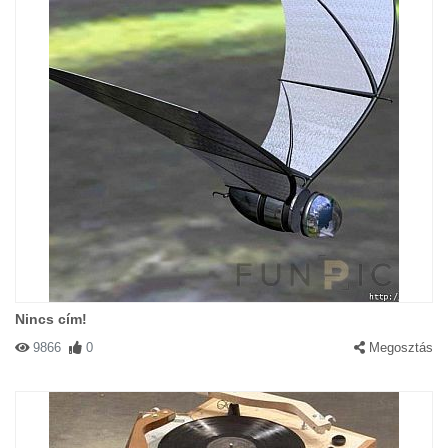
Nincs cím!
9866
0
Megosztás