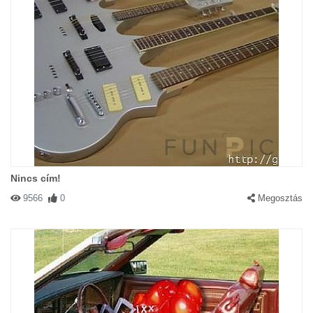
Nincs cím!
9566
0
Megosztás