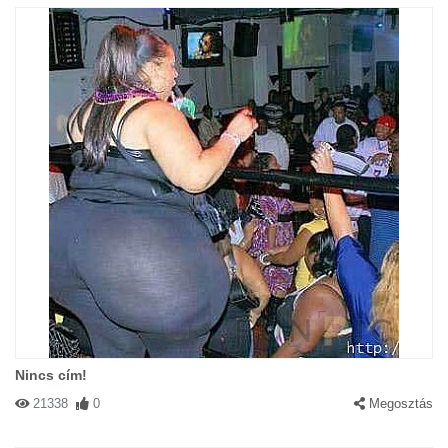
Nincs cím!
21338
0
Megosztás