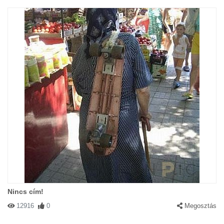
Nincs cím!
12916
0
Megosztás