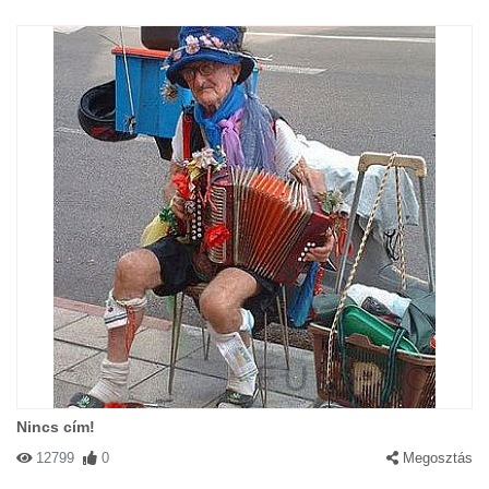
Nincs cím!
12799
0
Megosztás