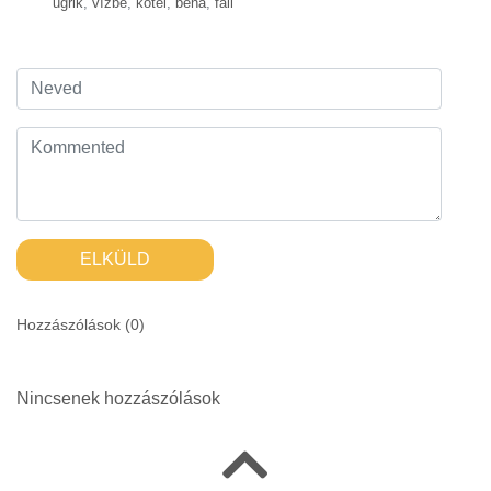
ugrik
,
vízbe
,
kötél
,
béna
,
fail
ELKÜLD
Hozzászólások (
0
)
Nincsenek hozzászólások