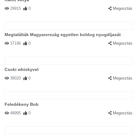
29915
0
Megosztás
Megtalálták Magyarország egyetlen boldog nyugdíjasát
37196
0
Megosztás
Csoki whiskyvel
38020
0
Megosztás
Feledékeny Bob
48995
0
Megosztás