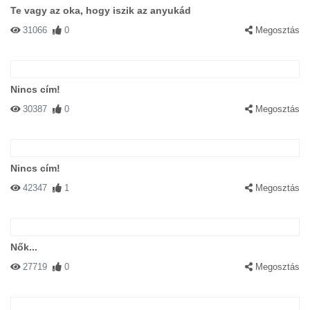
Te vagy az oka, hogy iszik az anyukád
31066
0
Megosztás
Nincs cím!
30387
0
Megosztás
Nincs cím!
42347
1
Megosztás
Nők...
27719
0
Megosztás