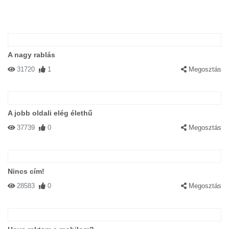
A nagy rablás
31720
1
Megosztás
A jobb oldali elég élethű
37739
0
Megosztás
Nincs cím!
28583
0
Megosztás