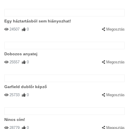
Egy háztartásból sem hiányozhat!
24507
0
Megosztás
Dobozos anyatej
25557
0
Megosztás
Garfield dublőr képző
25733
0
Megosztás
Nincs cím!
28779
0
Megosztás