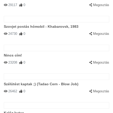
29117
0
Megosztás
Szovjet postás hómobil - Khabarovsk, 1983
24730
0
Megosztás
Nincs cím!
23208
0
Megosztás
Szélütést kaptak ;) (Tadao Cern - Blow Job)
26462
0
Megosztás
Kalóz kutya