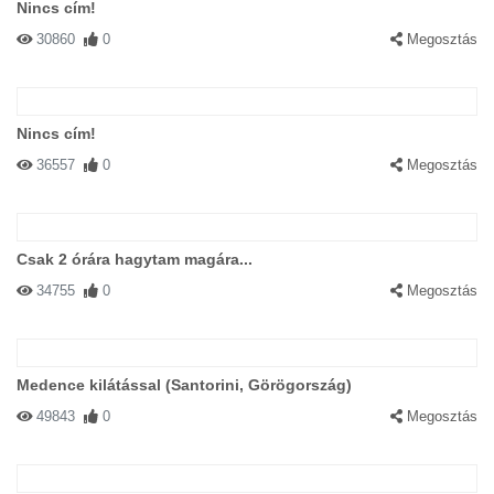
Nincs cím!
30860
0
Megosztás
Nincs cím!
36557
0
Megosztás
Csak 2 órára hagytam magára...
34755
0
Megosztás
Medence kilátással (Santorini, Görögország)
49843
0
Megosztás