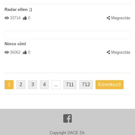
Radar ellen ;)
33714
0
Megosztás
Nincs cím!
36062
0
Megosztás
1
2
3
4
...
711
712
Következő
Copyright DACE Zrt.