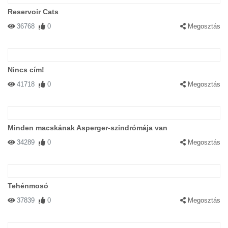
Reservoir Cats
36768
0
Megosztás
Nincs cím!
41718
0
Megosztás
Minden macskának Asperger-szindrómája van
34289
0
Megosztás
Tehénmosó
37839
0
Megosztás