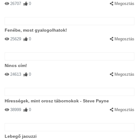
26707
0
Megosztás
Fenébe, most gyalogolhatok!
25629
0
Megosztás
Nincs cím!
24613
0
Megosztás
Hírességek, mint orosz tábornokok - Steve Payne
38999
0
Megosztás
Lebegő jacuzzi