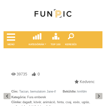
MENÜ
KATEGÓRIÁK
TOP 100
KERESÉS
39735
0
Kedvenc
Cím:
Tarzan, bemutatom Jane-t!
Beküldte:
kmfdm
Kategória:
Fura emberek
Címke:
dagadt
,
kövér
,
animáció
,
hinta
,
csaj
,
esés
,
ugrás
,