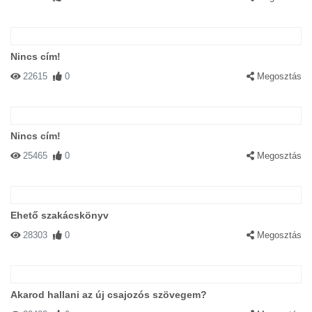
Nincs cím!
22615
0
Megosztás
Nincs cím!
25465
0
Megosztás
Ehető szakácskönyv
28303
0
Megosztás
Akarod hallani az új csajozós szövegem?