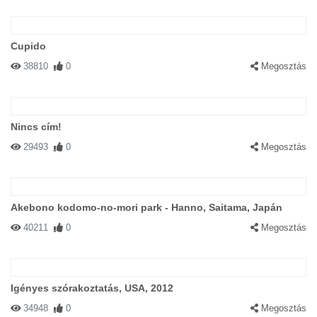
Cupido
38810
0
Megosztás
Nincs cím!
29493
0
Megosztás
Akebono kodomo-no-mori park - Hanno, Saitama, Japán
40211
0
Megosztás
Igényes szórakoztatás, USA, 2012
34948
0
Megosztás