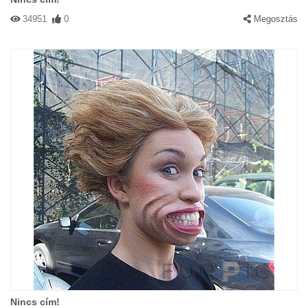
34951
0
Megosztás
Nincs cím!