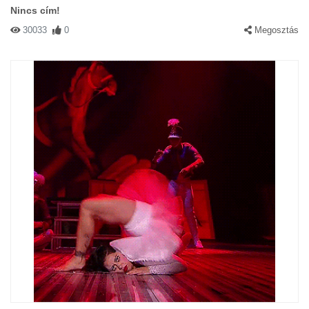
Nincs cím!
30033
0
Megosztás