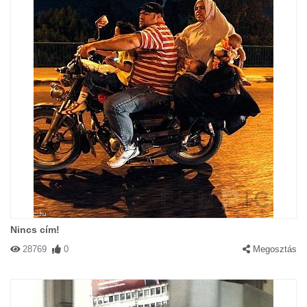
Nincs cím!
28769
0
Megosztás