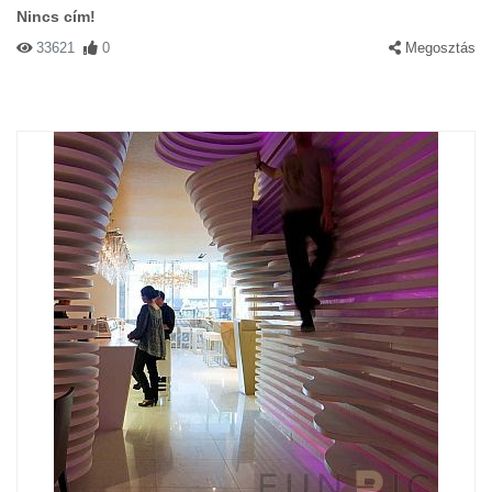
Nincs cím!
33621
0
Megosztás