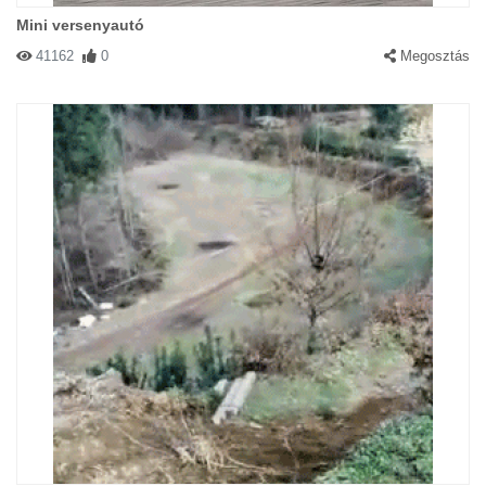
Mini versenyautó
41162
0
Megosztás