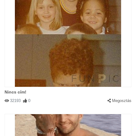
Nincs cím!
32193
0
Megosztás