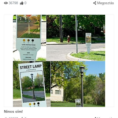
36798
0
Megosztás
Nincs cím!