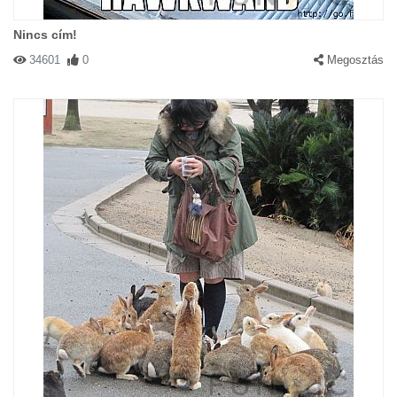
Nincs cím!
34601
0
Megosztás