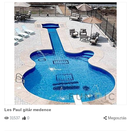
Les Paul gitár medence
31537
0
Megosztás