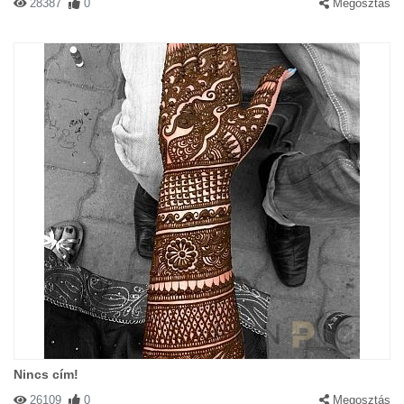
28387
0
Megosztás
Nincs cím!
26109
0
Megosztás