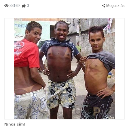
33169
0
Megosztás
Nincs cím!