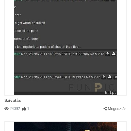
Szívatás
24092
1
Megosztás