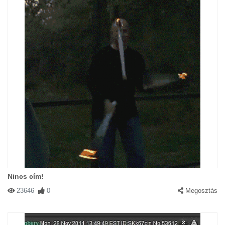
Nincs cím!
23646
0
Megosztás