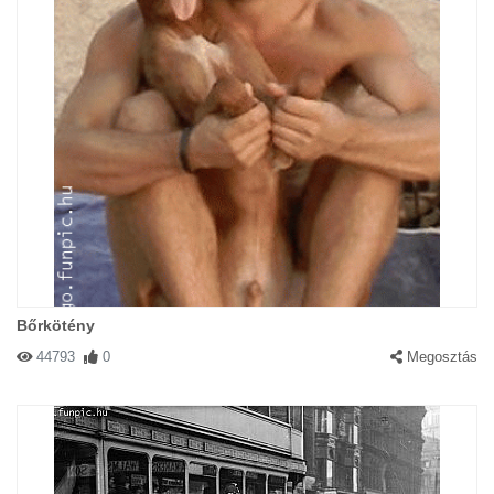
Bőrkötény
44793
0
Megosztás