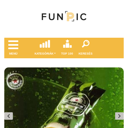
MENÜ
KATEGÓRIÁK
TOP 100
KERESÉS