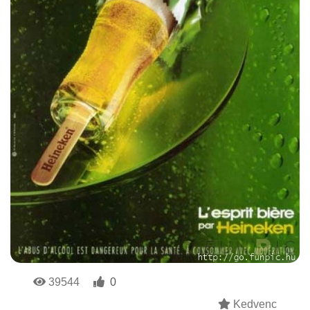
39544
0
Kedvenc