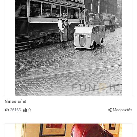
Nincs cím!
26166
0
Megosztás