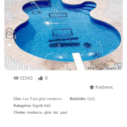
31543
0
Kedvenc
Cím:
Les Paul gitár medence
Beküldte:
QoQ
Kategória:
Egyéb fotó
Címke:
medence
,
gitár
,
les
,
paul