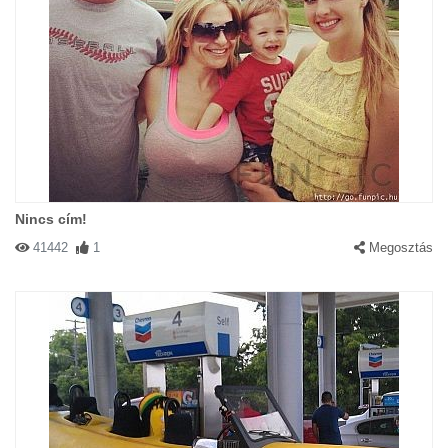
Nincs cím!
41442
1
Megosztás