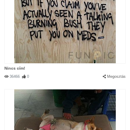
Nincs cím!
36466
0
Megosztás