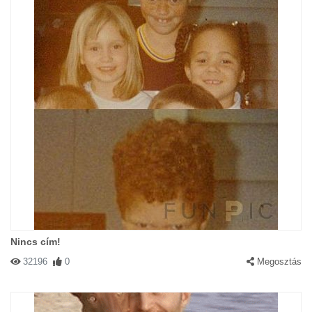
Nincs cím!
32196
0
Megosztás