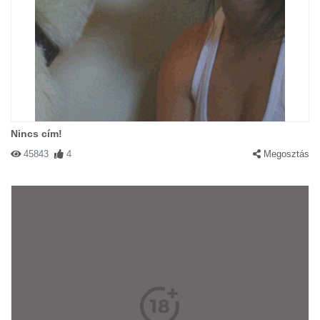
Nincs cím!
45843
4
Megosztás