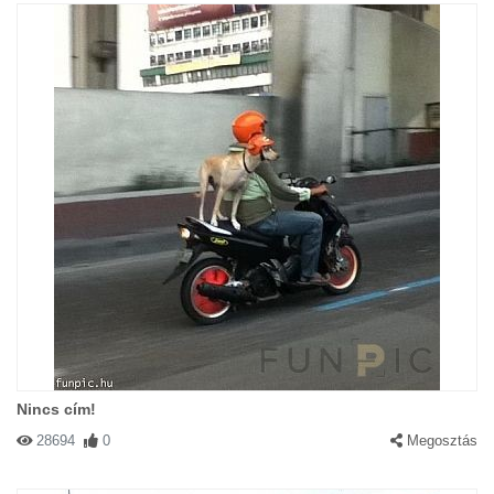
Nincs cím!
28694
0
Megosztás