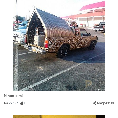
Nincs cím!
27322
0
Megosztás