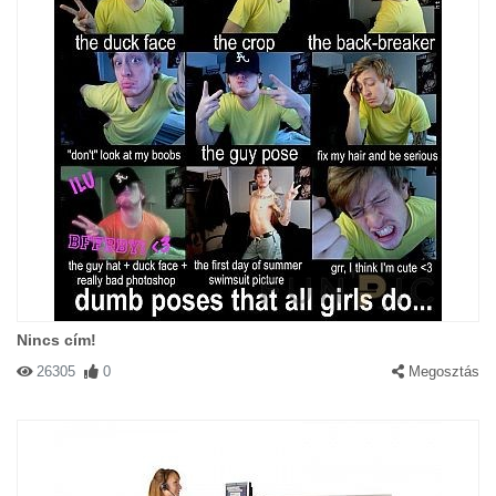
Nincs cím!
26305
0
Megosztás