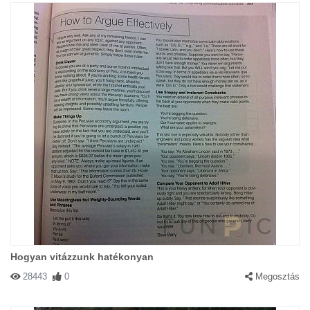
Hogyan vitázzunk hatékonyan
28443
0
Megosztás