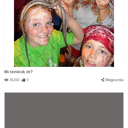
Mi történik itt?
36260
0
Megosztás