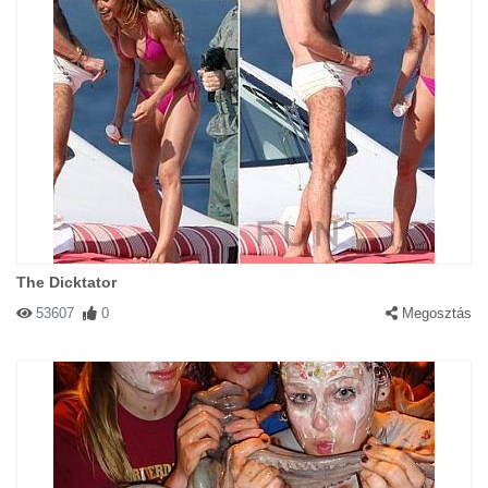
The Dicktator
53607
0
Megosztás