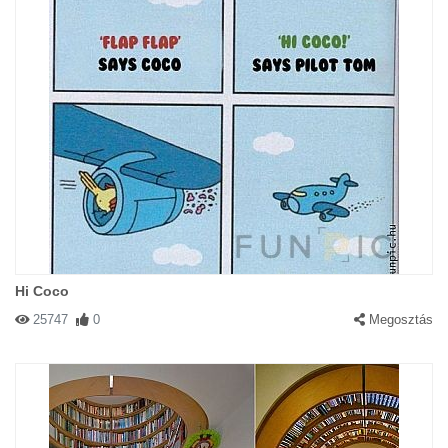
Hi Coco
25747
0
Megosztás