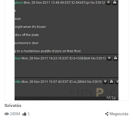
Szívatás
24094
1
Megosztás