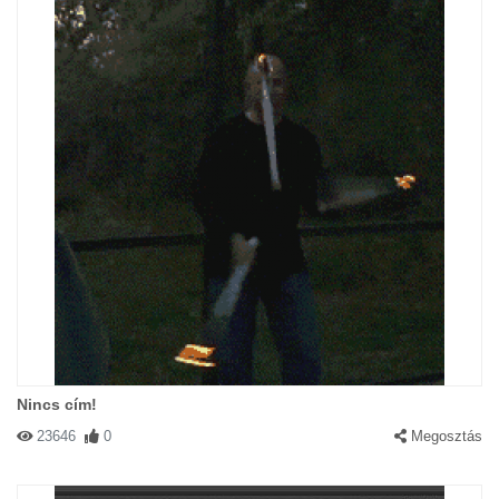
Nincs cím!
23646
0
Megosztás