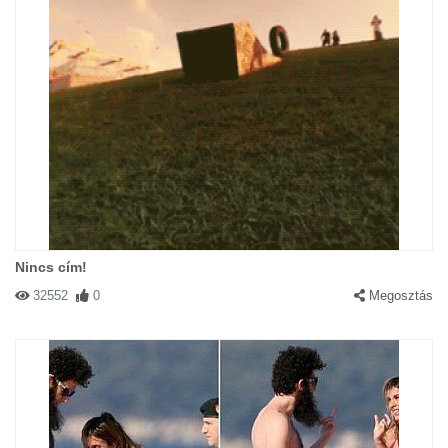
Nincs cím!
32552
0
Megosztás