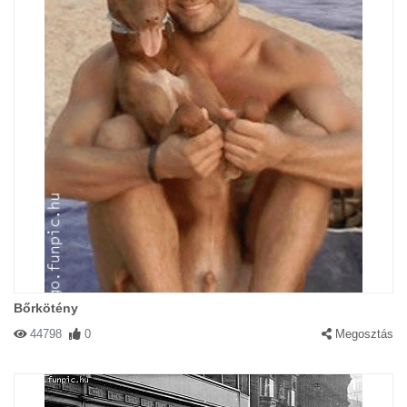
Bőrkötény
44798
0
Megosztás