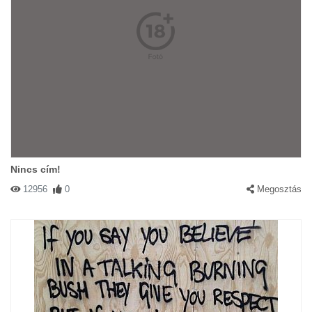
Nincs cím!
12956
0
Megosztás