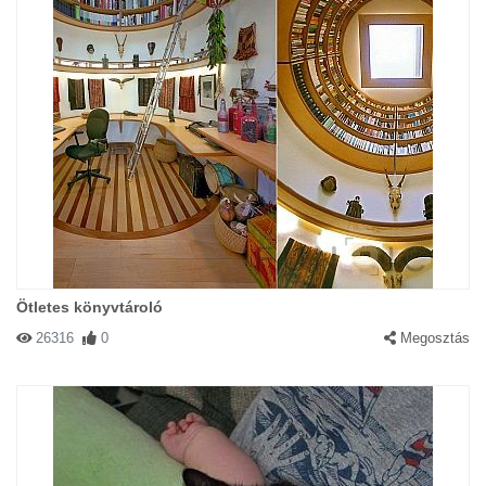
Ötletes könyvtároló
26316
0
Megosztás