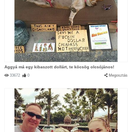
Aggyá má egy kibaszott dollárt, te köcsög olcsójános!
33672
0
Megosztás