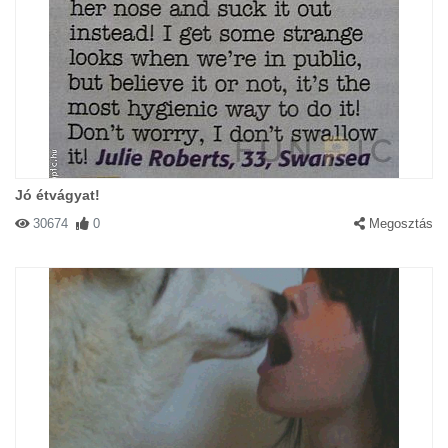
Jó étvágyat!
30674
0
Megosztás