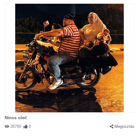
Nincs cím!
28769
0
Megosztás