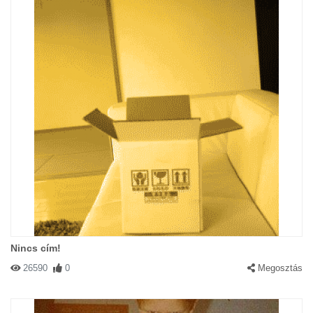
Nincs cím!
26590
0
Megosztás