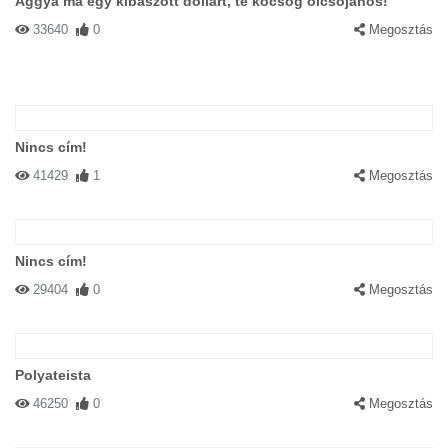
Aggyá má egy kibaszott dollárt, te köcsög olcsójános!
33640
0
Megosztás
Nincs cím!
41429
1
Megosztás
Nincs cím!
29404
0
Megosztás
Polyateista
46250
0
Megosztás