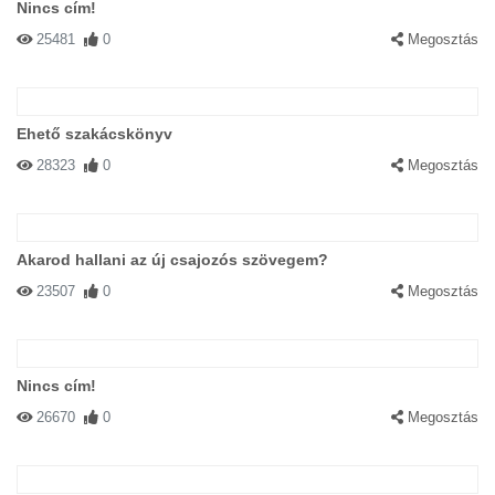
Nincs cím!
25481
0
Megosztás
Ehető szakácskönyv
28323
0
Megosztás
Akarod hallani az új csajozós szövegem?
23507
0
Megosztás
Nincs cím!
26670
0
Megosztás