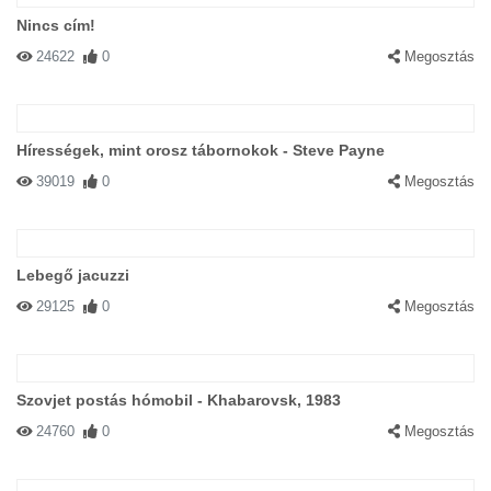
Nincs cím!
24622
0
Megosztás
Hírességek, mint orosz tábornokok - Steve Payne
39019
0
Megosztás
Lebegő jacuzzi
29125
0
Megosztás
Szovjet postás hómobil - Khabarovsk, 1983
24760
0
Megosztás