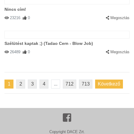
Nincs cím!
23216
0
Megosztás
Szélütést kaptak ;) (Tadao Cern - Blow Job)
26489
0
Megosztás
1
2
3
4
...
712
713
Következő
Copyright DACE Zrt.