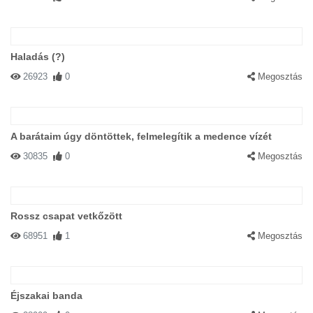
Haladás (?)
26923
0
Megosztás
A barátaim úgy döntöttek, felmelegítik a medence vízét
30835
0
Megosztás
Rossz csapat vetkőzött
68951
1
Megosztás
Éjszakai banda