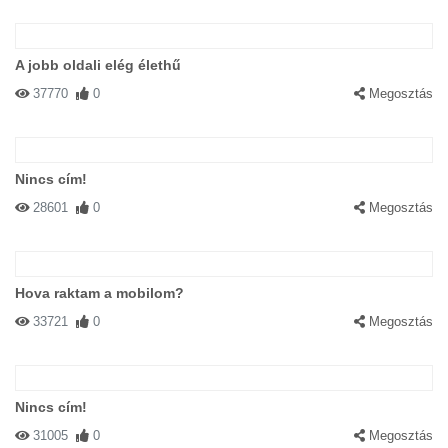
A jobb oldali elég élethű
37770
0
Megosztás
Nincs cím!
28601
0
Megosztás
Hova raktam a mobilom?
33721
0
Megosztás
Nincs cím!
31005
0
Megosztás