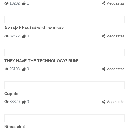
18232
1
Megosztás
A csajok bevásárolni indulnak...
32472
0
Megosztás
THEY HAVE THE TECHNOLOGY! RUN!
25108
0
Megosztás
Cupido
38820
0
Megosztás
Nincs cím!