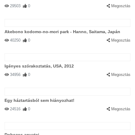
29503
0
Megosztás
Akebono kodomo-no-mori park - Hanno, Saitama, Japán
40250
0
Megosztás
Igényes szórakoztatás, USA, 2012
34956
0
Megosztás
Egy háztartásból sem hiányozhat!
24516
0
Megosztás
Dobozos anyatej