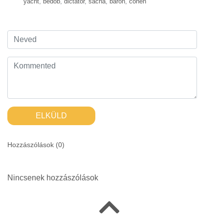
yacht
,
bedob
,
dictator
,
sacha
,
baron
,
cohen
ELKÜLD
Hozzászólások (
0
)
Nincsenek hozzászólások