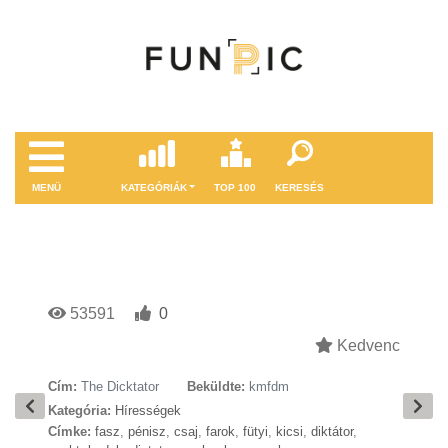
MENÜ
KATEGÓRIÁK
TOP 100
KERESÉS
53591
0
Kedvenc
Cím:
The Dicktator
Beküldte:
kmfdm
Kategória:
Hírességek
Címke:
fasz
,
pénisz
,
csaj
,
farok
,
fütyi
,
kicsi
,
diktátor
,