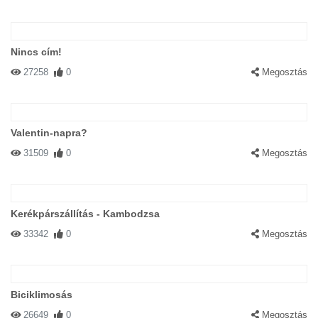
Nincs cím!
27258
0
Megosztás
Valentin-napra?
31509
0
Megosztás
Kerékpárszállítás - Kambodzsa
33342
0
Megosztás
Biciklimosás
26649
0
Megosztás