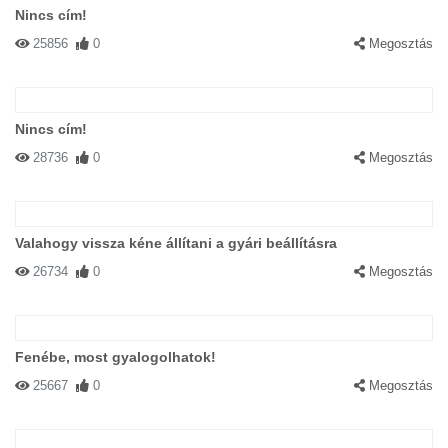
Nincs cím!
25856
0
Megosztás
Nincs cím!
28736
0
Megosztás
Valahogy vissza kéne állítani a gyári beállításra
26734
0
Megosztás
Fenébe, most gyalogolhatok!
25667
0
Megosztás