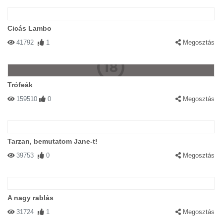
Cicás Lambo
41792
1
Megosztás
Trófeák
159510
0
Megosztás
Tarzan, bemutatom Jane-t!
39753
0
Megosztás
A nagy rablás
31724
1
Megosztás