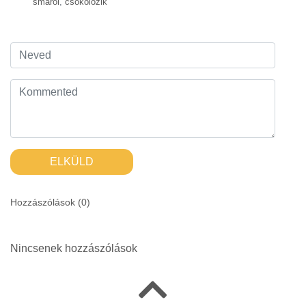
smárol
,
csókolozik
ELKÜLD
Hozzászólások (
0
)
Nincsenek hozzászólások