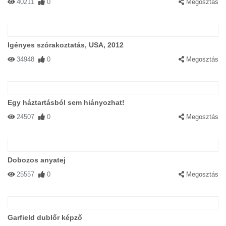
40211
0
Megosztás
Igényes szórakoztatás, USA, 2012
34948
0
Megosztás
Egy háztartásból sem hiányozhat!
24507
0
Megosztás
Dobozos anyatej
25557
0
Megosztás
Garfield dublőr képző