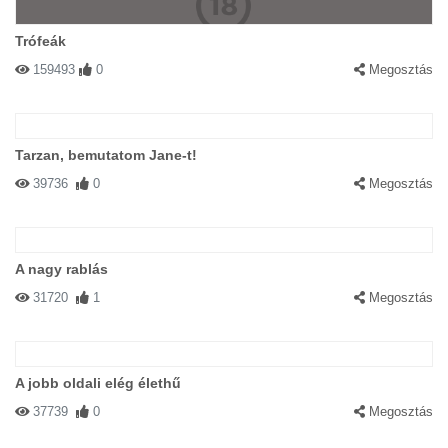
Trófeák
159493
0
Megosztás
Tarzan, bemutatom Jane-t!
39736
0
Megosztás
A nagy rablás
31720
1
Megosztás
A jobb oldali elég élethű
37739
0
Megosztás