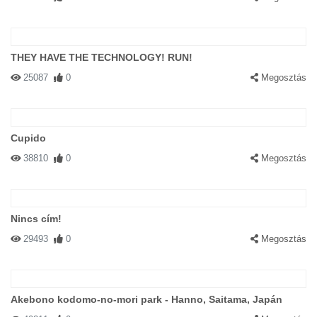
THEY HAVE THE TECHNOLOGY! RUN!
25087
0
Megosztás
Cupido
38810
0
Megosztás
Nincs cím!
29493
0
Megosztás
Akebono kodomo-no-mori park - Hanno, Saitama, Japán