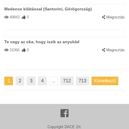
Medence kilátással (Santorini, Görögország)
49843
0
Megosztás
Te vagy az oka, hogy iszik az anyukád
31066
0
Megosztás
1
2
3
4
...
712
713
Következő
Copyright DACE Zrt.