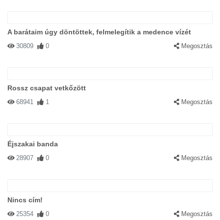
A barátaim úgy döntöttek, felmelegítik a medence vízét
30809
0
Megosztás
Rossz csapat vetkőzött
68941
1
Megosztás
Éjszakai banda
28907
0
Megosztás
Nincs cím!
25354
0
Megosztás