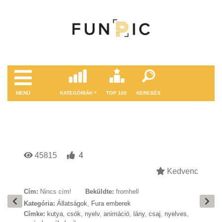
MENÜ
KATEGÓRIÁK
TOP 100
KERESÉS
45815
4
Kedvenc
Cím:
Nincs cím!
Beküldte:
fromhell
Kategória:
Állatságok
,
Fura emberek
Címke:
kutya
,
csók
,
nyelv
,
animáció
,
lány
,
csaj
,
nyelves
,