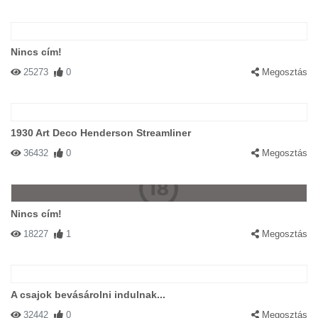
Nincs cím!
25273
0
Megosztás
1930 Art Deco Henderson Streamliner
36432
0
Megosztás
Nincs cím!
18227
1
Megosztás
A csajok bevásárolni indulnak...
32442
0
Megosztás