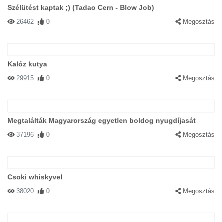
Szélütést kaptak ;) (Tadao Cern - Blow Job)
26462
0
Megosztás
Kalóz kutya
29915
0
Megosztás
Megtalálták Magyarország egyetlen boldog nyugdíjasát
37196
0
Megosztás
Csoki whiskyvel
38020
0
Megosztás