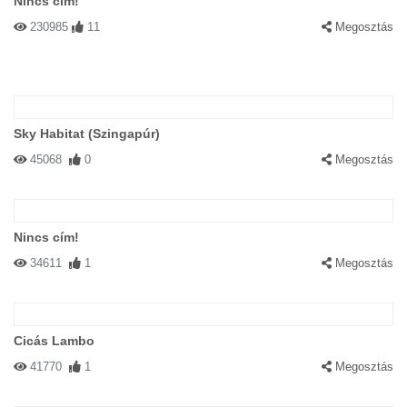
Nincs cím!
230985
11
Megosztás
Sky Habitat (Szingapúr)
45068
0
Megosztás
Nincs cím!
34611
1
Megosztás
Cicás Lambo
41770
1
Megosztás