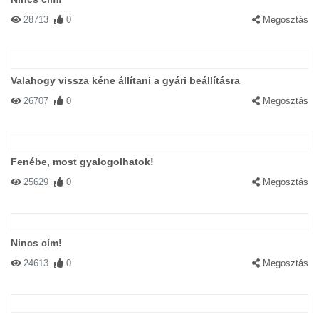
28713
0
Megosztás
Valahogy vissza kéne állítani a gyári beállításra
26707
0
Megosztás
Fenébe, most gyalogolhatok!
25629
0
Megosztás
Nincs cím!
24613
0
Megosztás