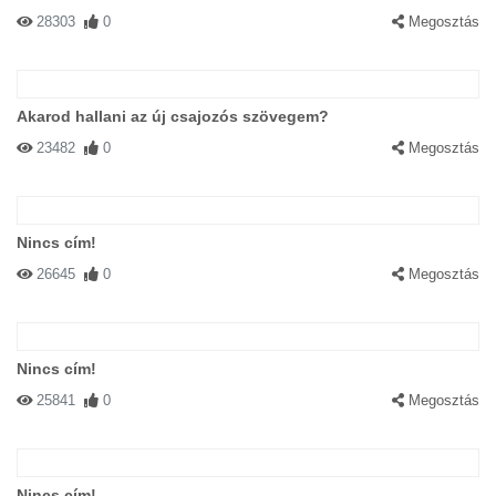
28303
0
Megosztás
Akarod hallani az új csajozós szövegem?
23482
0
Megosztás
Nincs cím!
26645
0
Megosztás
Nincs cím!
25841
0
Megosztás
Nincs cím!