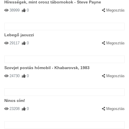
Hírességek, mint orosz tábornokok - Steve Payne
38999
0
Megosztás
Lebegő jacuzzi
29117
0
Megosztás
Szovjet postás hómobil - Khabarovsk, 1983
24730
0
Megosztás
Nincs cím!
23208
0
Megosztás