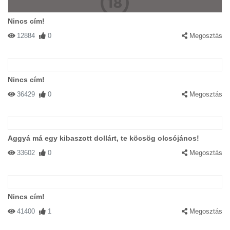
Nincs cím!
12884
0
Megosztás
Nincs cím!
36429
0
Megosztás
Aggyá má egy kibaszott dollárt, te köcsög olcsójános!
33602
0
Megosztás
Nincs cím!
41400
1
Megosztás