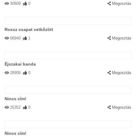
30809
0
Megosztás
Rossz csapat vetkőzött
68940
1
Megosztás
Éjszakai banda
28906
0
Megosztás
Nincs cím!
25352
0
Megosztás
Nincs cím!