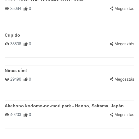
25084
0
Megosztás
Cupido
38808
0
Megosztás
Nincs cím!
29490
0
Megosztás
Akebono kodomo-no-mori park - Hanno, Saitama, Japán
40203
0
Megosztás