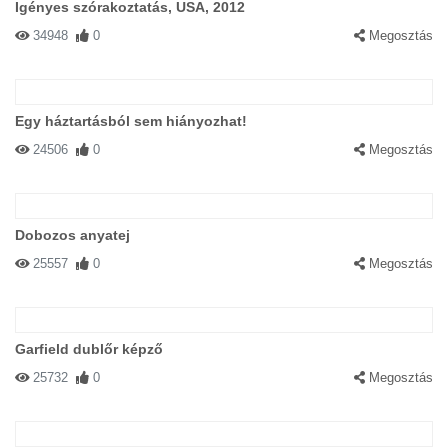
Igényes szórakoztatás, USA, 2012
34948
0
Megosztás
Egy háztartásból sem hiányozhat!
24506
0
Megosztás
Dobozos anyatej
25557
0
Megosztás
Garfield dublőr képző
25732
0
Megosztás