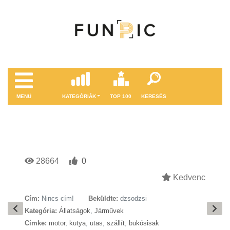
MENÜ
KATEGÓRIÁK
TOP 100
KERESÉS
28664
0
Kedvenc
Cím:
Nincs cím!
Beküldte:
dzsodzsi
Kategória:
Állatságok
,
Járművek
Címke:
motor
,
kutya
,
utas
,
szállít
,
bukósisak