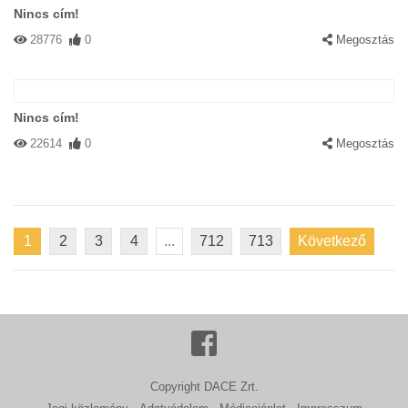
Nincs cím!
28776
0
Megosztás
Nincs cím!
22614
0
Megosztás
1
2
3
4
...
712
713
Következő
Copyright DACE Zrt.