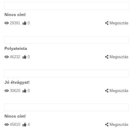
Nincs cím!
29391
0
Megosztás
Polyateista
46232
0
Megosztás
Jó étvágyat!
30620
0
Megosztás
Nincs cím!
45810
4
Megosztás