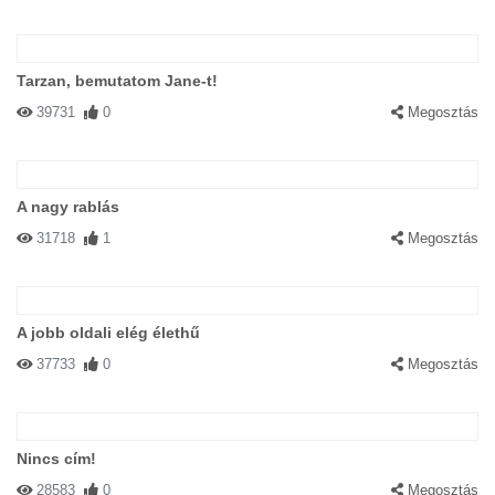
Tarzan, bemutatom Jane-t!
39731
0
Megosztás
A nagy rablás
31718
1
Megosztás
A jobb oldali elég élethű
37733
0
Megosztás
Nincs cím!
28583
0
Megosztás