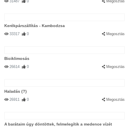
31487
0
Megosztás
Kerékpárszállítás - Kambodzsa
33317
0
Megosztás
Biciklimosás
26614
0
Megosztás
Haladás (?)
26911
0
Megosztás
A barátaim úgy döntöttek, felmelegítik a medence vízét