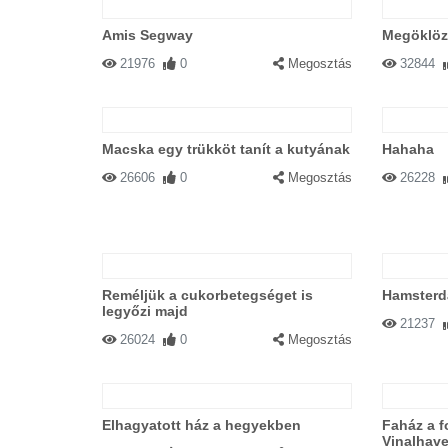
Amis Segway
Megöklözt
21976
0
Megosztás
32844
Macska egy trükköt tanít a kutyának
Hahaha
26606
0
Megosztás
26228
Reméljük a cukorbetegséget is
Hamster
legyőzi majd
21237
26024
0
Megosztás
Elhagyatott ház a hegyekben
Faház a f
Vinalhav