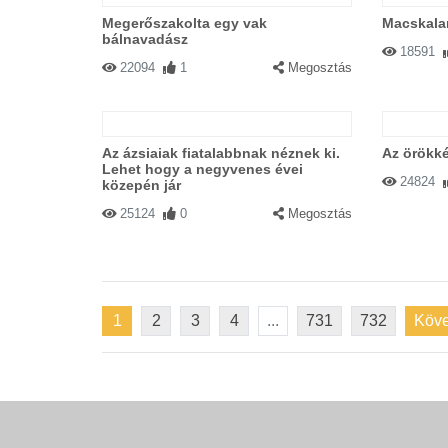
Megerőszakolta egy vak
Macskala
bálnavadász
18591
22094
1
Megosztás
Az ázsiaiak fiatalabbnak néznek ki.
Az örökké
Lehet hogy a negyvenes évei
24824
közepén jár
25124
0
Megosztás
1
2
3
4
...
731
732
Köve