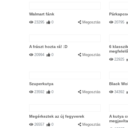
Walmart fánk
Párkapcso
23295
0
Megosztás
20795
A frászt hozta rá! :D
6 klassz
megfelelő
20994
0
Megosztás
22925
Szuperkutya
Black Wol
23592
0
Megosztás
34392
Megérkeztek az új fegyverek
A kutya c
megjavíta
26557
0
Megosztás