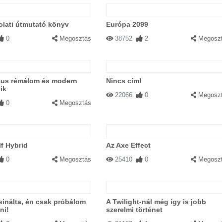
lati útmutató könyv
Európa 2099
0
Megosztás
38752
2
Megosz
ikus rémálom és modern
Nincs cím!
ik
22066
0
Megosz
0
Megosztás
f Hybrid
Az Axe Effect
0
Megosztás
25410
0
Megosz
sinálta, én csak próbálom
A Twilight-nál még így is jobb
ni!
szerelmi történet