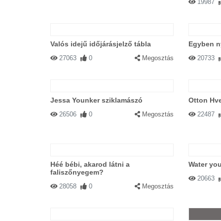
19987
Valós idejű időjárásjelző tábla
Egyben ny
27063
0
Megosztás
20733
Jessa Younker sziklamászó
Otton Hve
26506
0
Megosztás
22487
Héé bébi, akarod látni a
Water you
faliszőnyegem?
20663
28058
0
Megosztás