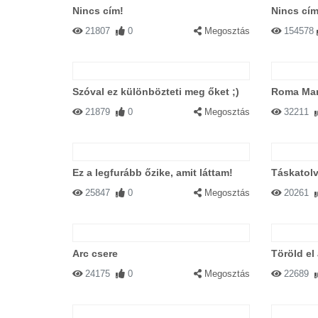
Nincs cím!
Nincs cím
21807
0
Megosztás
154578
Szóval ez különbözteti meg őket ;)
Roma Mar
21879
0
Megosztás
32211
Ez a legfurább őzike, amit láttam!
Táskatolv
25847
0
Megosztás
20261
Arc csere
Töröld el
24175
0
Megosztás
22689