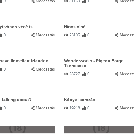
0
Megosztás
31169
1
Megosz
ilvános vécé is...
Nincs cím!
0
Megosztás
23105
0
Megosz
ravellir mellett Izlandon
Wonderworks - Pigeon Forge,
Tennessee
0
Megosztás
23727
0
Megosz
 talking about?
Könyv leárazás
0
Megosztás
19218
0
Megosz