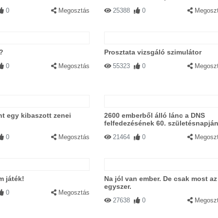
0
Megosztás
25388
0
Megosz
?
Prosztata vizsgáló szimulátor
0
Megosztás
55323
0
Megosz
t egy kibaszott zenei
2600 emberből álló lánc a DNS
felfedezésének 60. születésnapjá
0
Megosztás
21464
0
Megosz
m játék!
Na jól van ember. De csak most az
egyszer.
0
Megosztás
27638
0
Megosz