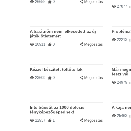
26658
0
Megosztás
27877
A barátnőm nem lelkesedett az új
Probléma
játék ötletemért
22213
20911
0
Megosztás
Kézzel készített töltőtollak
Már megin
fesztivál
23609
0
Megosztás
24979
Ints búcsút az 1000 dolcsis
A kaja ne
fényképezőgépednek!
25463
22937
1
Megosztás