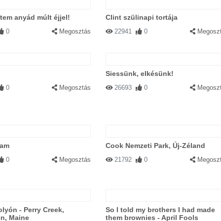
em anyád múlt éjjel!
Clint szülinapi tortája
0
Megosztás
22941
0
Megosz
Siessünk, elkésünk!
0
Megosztás
26693
0
Megosz
dam
Cook Nemzeti Park, Új-Zéland
0
Megosztás
21792
0
Megosz
olyón - Perry Creek,
So I told my brothers I had made
en, Maine
them brownies - April Fools