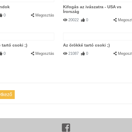
ndok
Kifogás az ivászatra - USA vs
Írország
0
Megosztás
20022
0
Megosz
 tartó csoki ;)
Az örökké tartó csoki ;)
0
Megosztás
21087
0
Megosz
tkező