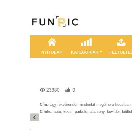
NYITÓLAP
KATEGÓRIÁK
FELTÖLTÉ
23380
0
Cím:
Egy fekvőrendőr mindenkit megölne a kocsiban
Címke:
autó
,
kocsi
,
parkoló
,
alacsony
,
lowrider
,
leülte