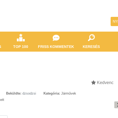
NY
S
TOP 100
FRISS KOMMENTEK
KERESÉS
Kedvenc
Beküldte:
dzsodzsi
Kategória:
Járművek
tett