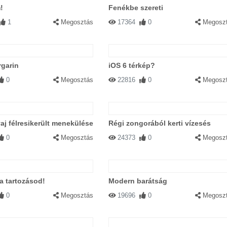
!
Fenékbe szereti
1
Megosztás
17364
0
Megosz
garin
iOS 6 térkép?
0
Megosztás
22816
0
Megosz
aj félresikerült menekülése
Régi zongorából kerti vízesés
0
Megosztás
24373
0
Megosz
 a tartozásod!
Modern barátság
0
Megosztás
19696
0
Megosz