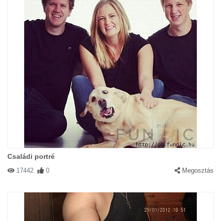
Családi portré
17442
0
Megosztás