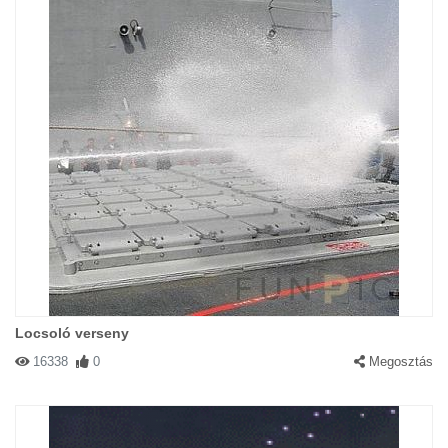
Locsoló verseny
16338
0
Megosztás