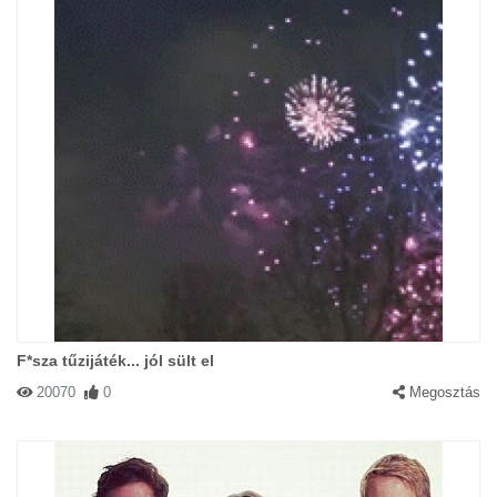
F*sza tűzijáték... jól sült el
20070
0
Megosztás