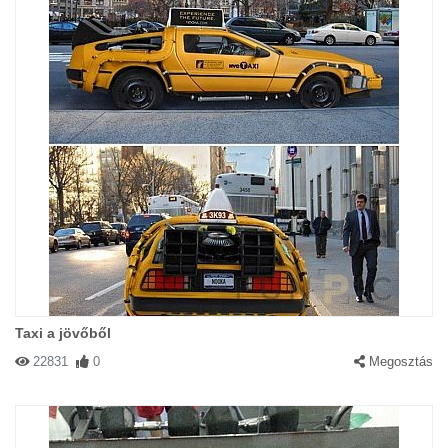
Taxi a jövőből
22831
0
Megosztás