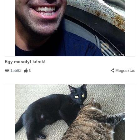
Egy mosolyt kérek!
15693
0
Megosztás