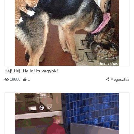
Héj! Héj! Hello! Itt vagyok!
18600
1
Megosztás