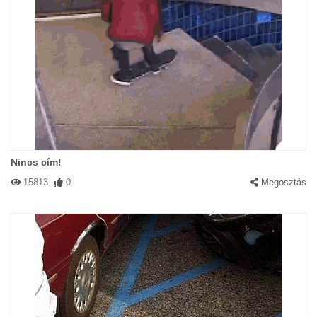
Nincs cím!
15813
0
Megosztás