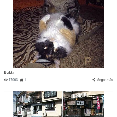
Bukta
17093
1
Megosztás