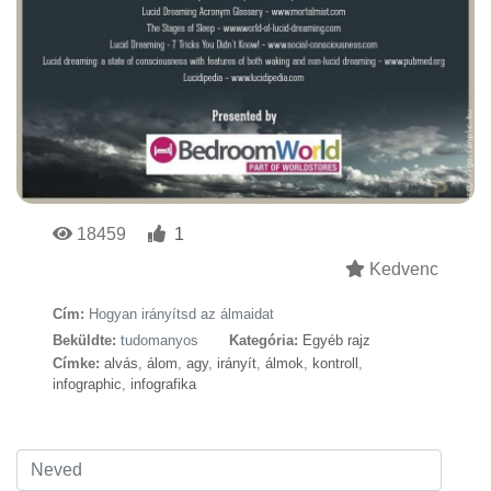
18459
1
Kedvenc
Cím:
Hogyan irányítsd az álmaidat
Beküldte:
tudomanyos
Kategória:
Egyéb rajz
Címke:
alvás
,
álom
,
agy
,
irányít
,
álmok
,
kontroll
,
infographic
,
infografika