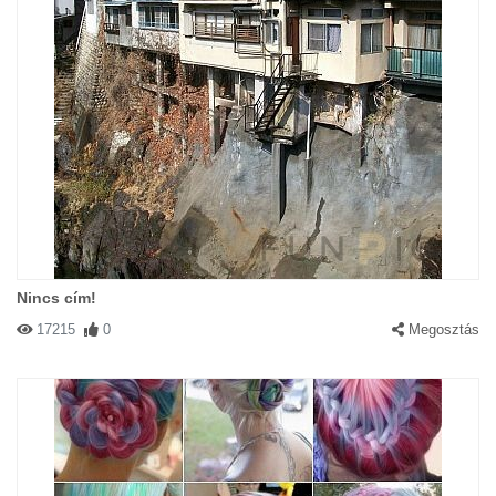
Nincs cím!
17215
0
Megosztás