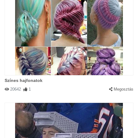
Színes hajfonatok
20642
1
Megosztás