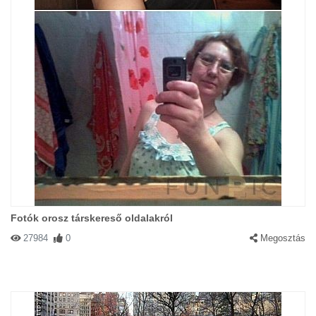
Fotók orosz társkereső oldalakról
27984
0
Megosztás