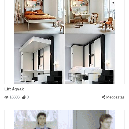
Lift ágyak
18803
0
Megosztás