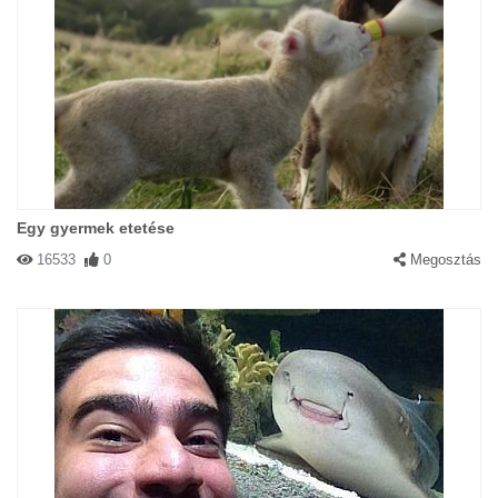
Egy gyermek etetése
16533
0
Megosztás