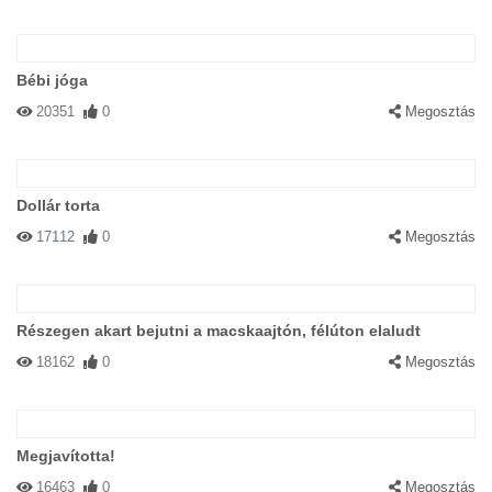
Bébi jóga
20351
0
Megosztás
Dollár torta
17112
0
Megosztás
Részegen akart bejutni a macskaajtón, félúton elaludt
18162
0
Megosztás
Megjavította!
16463
0
Megosztás