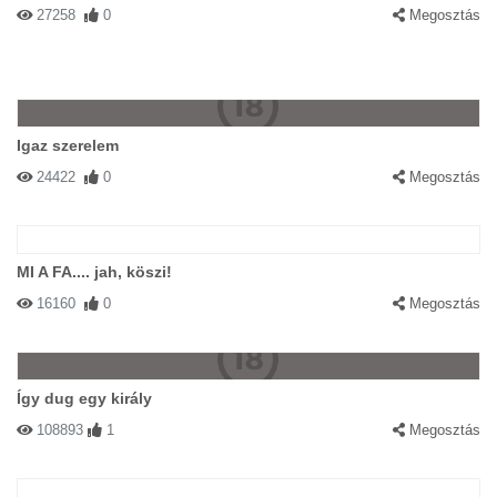
27258
0
Megosztás
Igaz szerelem
24422
0
Megosztás
MI A FA.... jah, köszi!
16160
0
Megosztás
Így dug egy király
108893
1
Megosztás