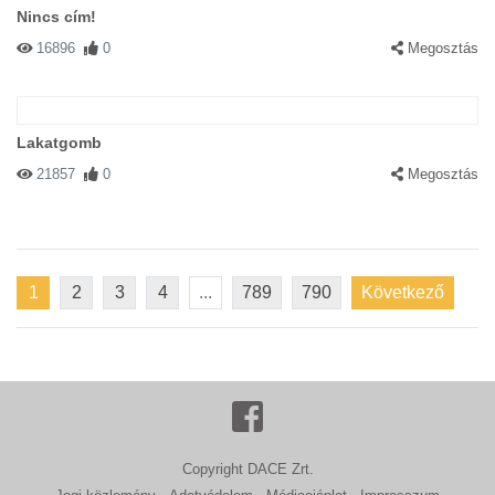
Nincs cím!
16896
0
Megosztás
Lakatgomb
21857
0
Megosztás
1
2
3
4
...
789
790
Következő
Copyright DACE Zrt.