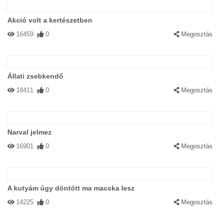
Akció volt a kertészetben
16459
0
Megosztás
Állati zsebkendő
18411
0
Megosztás
Narval jelmez
16901
0
Megosztás
A kutyám úgy döntött ma macska lesz
14225
0
Megosztás