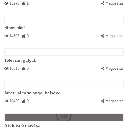
16270
1
Megosztás
Nincs cím!
14308
0
Megosztás
Teleszart gatyák
16919
0
Megosztás
Amerikai torta angol belsővel
16429
0
Megosztás
A tetováló művész