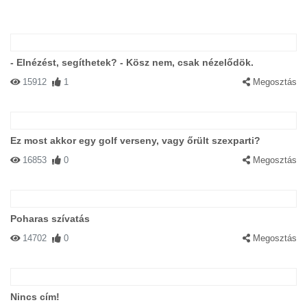
- Elnézést, segíthetek? - Kösz nem, csak nézelődök.
15912
1
Megosztás
Ez most akkor egy golf verseny, vagy őrült szexparti?
16853
0
Megosztás
Poharas szívatás
14702
0
Megosztás
Nincs cím!