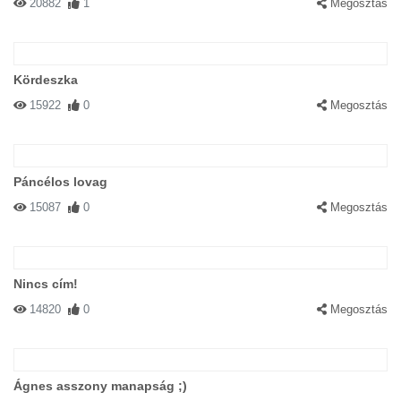
20882
1
Megosztás
Kördeszka
15922
0
Megosztás
Páncélos lovag
15087
0
Megosztás
Nincs cím!
14820
0
Megosztás
Ágnes asszony manapság ;)