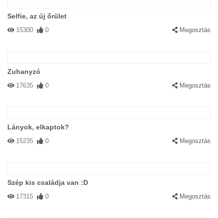
Selfie, az új őrület
15300
0
Megosztás
Zuhanyzó
17635
0
Megosztás
Lányok, elkaptok?
15235
0
Megosztás
Szép kis családja van :D
17315
0
Megosztás