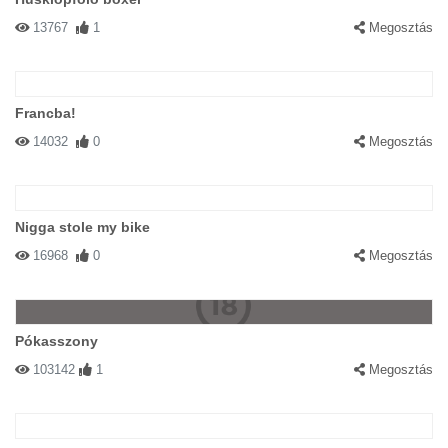
13767
1
Megosztás
Francba!
14032
0
Megosztás
Nigga stole my bike
16968
0
Megosztás
Pókasszony
103142
1
Megosztás