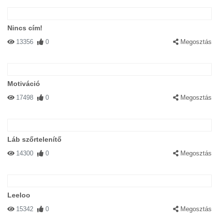
Nincs cím!
13356
0
Megosztás
Motiváció
17498
0
Megosztás
Láb szőrtelenítő
14300
0
Megosztás
Leeloo
15342
0
Megosztás