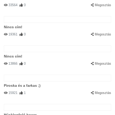
33564
0
Megosztás
Nincs cím!
19361
0
Megosztás
Nincs cím!
13866
0
Megosztás
Piroska és a farkas ;)
15921
1
Megosztás
Húsklopfoló boxer