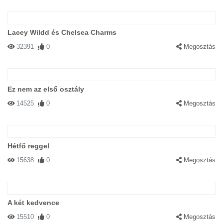
Lacey Wildd és Chelsea Charms
32391
0
Megosztás
Ez nem az első osztály
14525
0
Megosztás
Hétfő reggel
15638
0
Megosztás
A két kedvence
15510
0
Megosztás