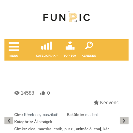
MENÜ
KATEGÓRIÁK
TOP 100
KERESÉS
14588
0
Kedvenc
Cím:
Kérek egy puszikát!
Beküldte:
madcat
Kategória:
Állatságok
Címke:
cica
,
macska
,
csók
,
puszi
,
animáció
,
csaj
,
kér