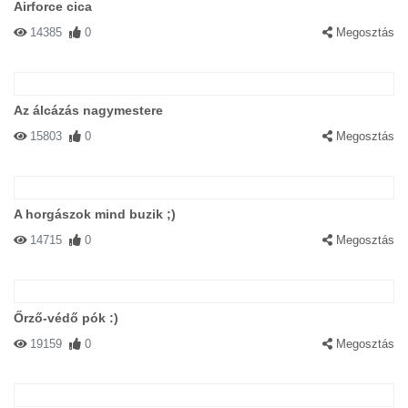
Airforce cica
14385
0
Megosztás
Az álcázás nagymestere
15803
0
Megosztás
A horgászok mind buzik ;)
14715
0
Megosztás
Őrző-védő pók :)
19159
0
Megosztás