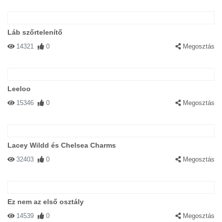
Láb szőrtelenítő
14321
0
Megosztás
Leeloo
15346
0
Megosztás
Lacey Wildd és Chelsea Charms
32403
0
Megosztás
Ez nem az első osztály
14539
0
Megosztás