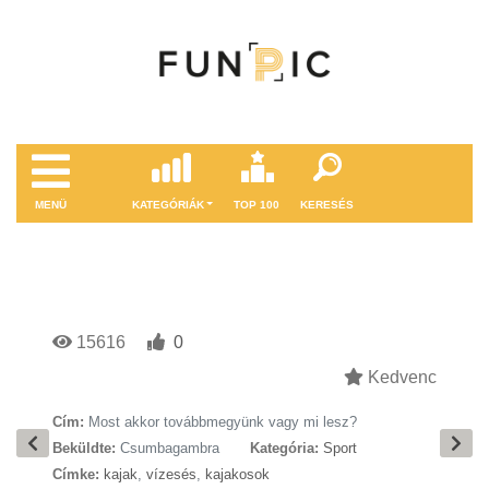
MENÜ
KATEGÓRIÁK
TOP 100
KERESÉS
15616
0
Kedvenc
Cím:
Most akkor továbbmegyünk vagy mi lesz?
Beküldte:
Csumbagambra
Kategória:
Sport
Címke:
kajak
,
vízesés
,
kajakosok