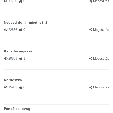
17750
0
Megosztás
Negyed dollár miért is? ;)
22866
0
Megosztás
Kanadai régészet
20889
1
Megosztás
Kördeszka
15932
0
Megosztás
Páncélos lovag