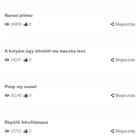
Narval jelmez
16909
0
Megosztás
A kutyám úgy döntött ma macska lesz
14247
0
Megosztás
Pimp my camel
16149
0
Megosztás
Repülő fekvőtámasz
15752
0
Megosztás