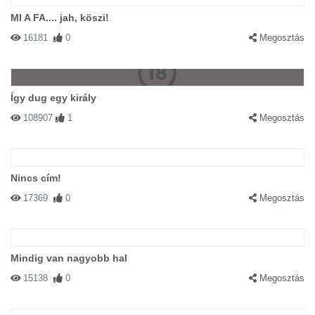
MI A FA.... jah, köszi!
16181
0
Megosztás
Így dug egy király
108907
1
Megosztás
Nincs cím!
17369
0
Megosztás
Mindig van nagyobb hal
15138
0
Megosztás