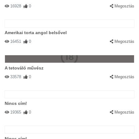
16928
0
Megosztás
Amerikai torta angol belsővel
16451
0
Megosztás
A tetováló művész
33578
0
Megosztás
Nincs cím!
19365
0
Megosztás
Nincs cím!