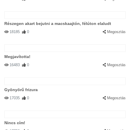
Részegen akart bejutni a macskaajtón, félúton elaludt
18185
0
Megosztás
Megjavította!
16483
0
Megosztás
Gyönyörű frizura
17035
0
Megosztás
Nincs cím!