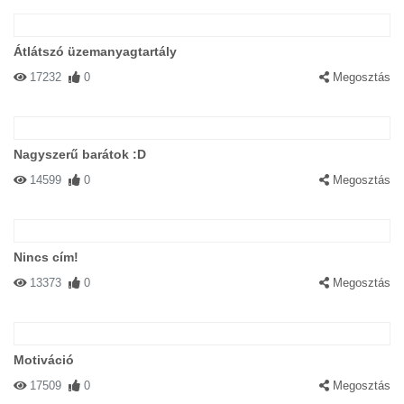
Átlátszó üzemanyagtartály
17232
0
Megosztás
Nagyszerű barátok :D
14599
0
Megosztás
Nincs cím!
13373
0
Megosztás
Motiváció
17509
0
Megosztás