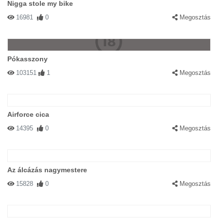
Nigga stole my bike
16981
0
Megosztás
Pókasszony
103151
1
Megosztás
Airforce cica
14395
0
Megosztás
Az álcázás nagymestere
15828
0
Megosztás