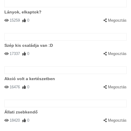
Lányok, elkaptok?
15259
0
Megosztás
Szép kis családja van :D
17337
0
Megosztás
Akció volt a kertészetben
16476
0
Megosztás
Állati zsebkendő
18420
0
Megosztás