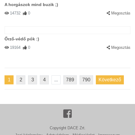
A horgászok mind buzik ;)
14732
0
Megosztás
Őrző-védő pók :)
19164
0
Megosztás
1
2
3
4
...
789
790
Következő
Copyright DACE Zrt.