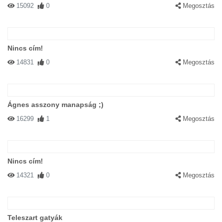
15092
0
Megosztás
Nincs cím!
14831
0
Megosztás
Ágnes asszony manapság ;)
16299
1
Megosztás
Nincs cím!
14321
0
Megosztás
Teleszart gatyák