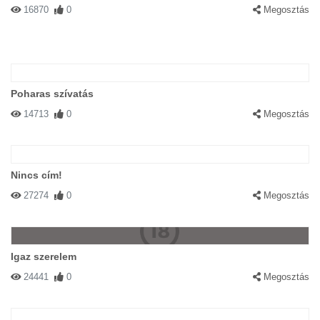
16870
0
Megosztás
Poharas szívatás
14713
0
Megosztás
Nincs cím!
27274
0
Megosztás
Igaz szerelem
24441
0
Megosztás