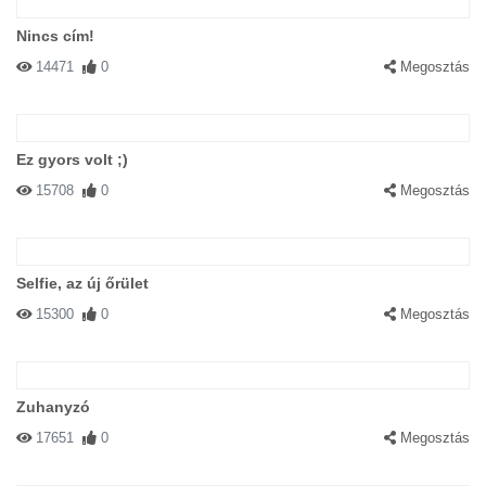
Nincs cím!
14471
0
Megosztás
Ez gyors volt ;)
15708
0
Megosztás
Selfie, az új őrület
15300
0
Megosztás
Zuhanyzó
17651
0
Megosztás