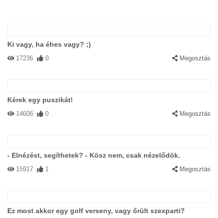
Ki vagy, ha éhes vagy? ;)
17236
0
Megosztás
Kérek egy puszikát!
14606
0
Megosztás
- Elnézést, segíthetek? - Kösz nem, csak nézelődök.
15917
1
Megosztás
Ez most akkor egy golf verseny, vagy őrült szexparti?