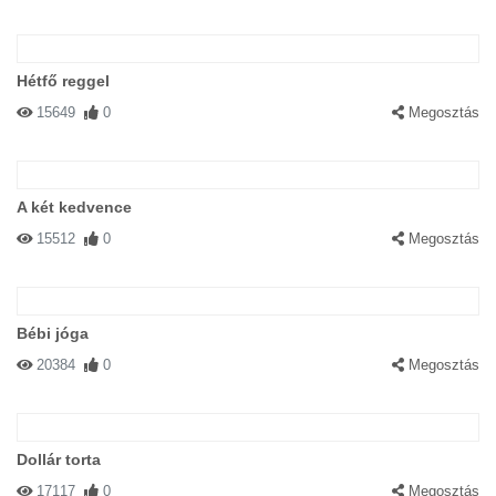
Hétfő reggel
15649
0
Megosztás
A két kedvence
15512
0
Megosztás
Bébi jóga
20384
0
Megosztás
Dollár torta
17117
0
Megosztás