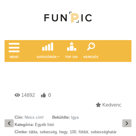
MENÜ
KATEGÓRIÁK
TOP 100
KERESÉS
14892
0
Kedvenc
Cím:
Nincs cím!
Beküldte:
Igya
Kategória:
Egyéb fotó
Címke:
tábla
,
sebesség
,
hegy
,
100
,
földút
,
sebességhatár