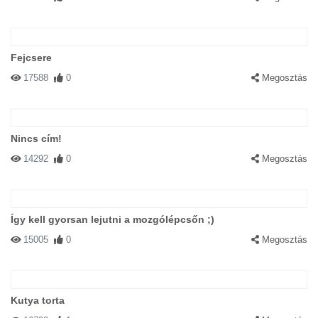
Fejcsere
17588
0
Megosztás
Nincs cím!
14292
0
Megosztás
Így kell gyorsan lejutni a mozgólépcsőn ;)
15005
0
Megosztás
Kutya torta