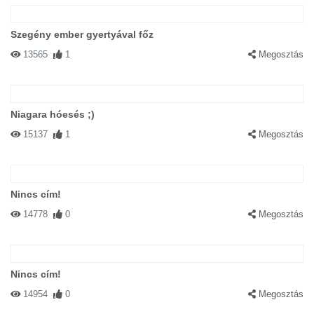
Szegény ember gyertyával főz
13565
1
Megosztás
Niagara hóesés ;)
15137
1
Megosztás
Nincs cím!
14778
0
Megosztás
Nincs cím!
14954
0
Megosztás