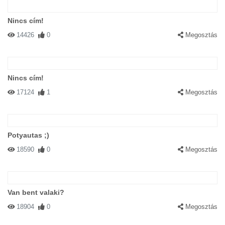
Nincs cím!
14426
0
Megosztás
Nincs cím!
17124
1
Megosztás
Potyautas ;)
18590
0
Megosztás
Van bent valaki?
18904
0
Megosztás