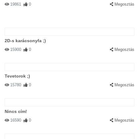
19861
0
Megosztás
2D-s karácsonyfa ;)
15900
0
Megosztás
Tevetorok ;)
15780
0
Megosztás
Nincs cím!
16590
0
Megosztás