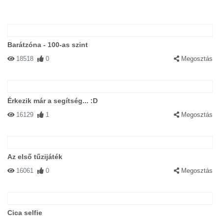
Barátzóna - 100-as szint
18518
0
Megosztás
Érkezik már a segítség... :D
16129
1
Megosztás
Az első tűzijáték
16061
0
Megosztás
Cica selfie