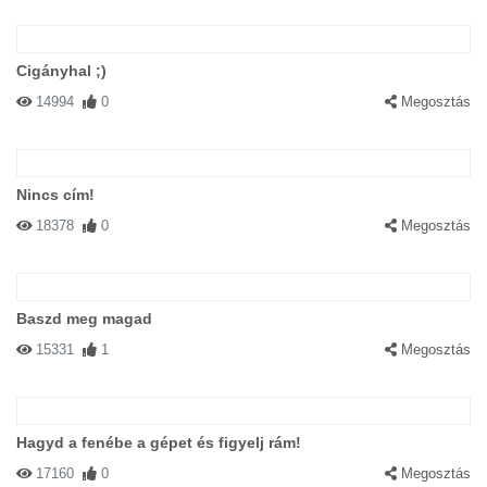
Cigányhal ;)
14994
0
Megosztás
Nincs cím!
18378
0
Megosztás
Baszd meg magad
15331
1
Megosztás
Hagyd a fenébe a gépet és figyelj rám!
17160
0
Megosztás