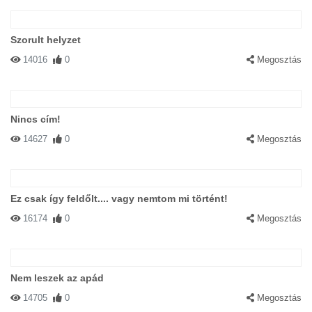
Szorult helyzet
14016
0
Megosztás
Nincs cím!
14627
0
Megosztás
Ez csak így feldőlt.... vagy nemtom mi történt!
16174
0
Megosztás
Nem leszek az apád
14705
0
Megosztás