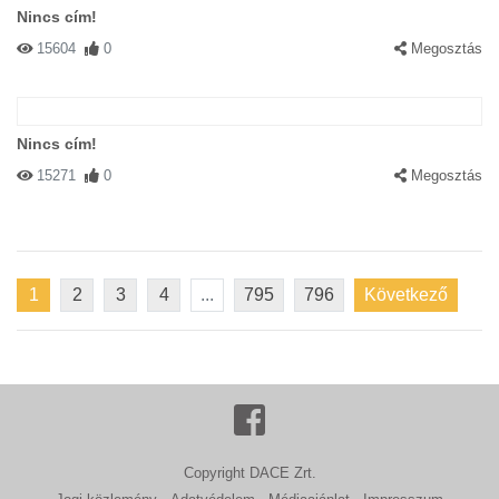
Nincs cím!
15604
0
Megosztás
Nincs cím!
15271
0
Megosztás
1
2
3
4
...
795
796
Következő
Copyright DACE Zrt.