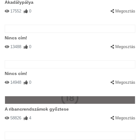
Akadálypálya
17552
0
Megosztás
Nincs cím!
13488
0
Megosztás
Nincs cím!
14948
0
Megosztás
A ribancrendszámok győztese
58826
4
Megosztás