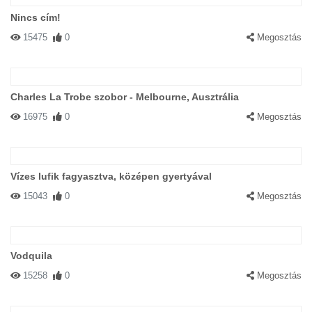
Nincs cím!
15475
0
Megosztás
Charles La Trobe szobor - Melbourne, Ausztrália
16975
0
Megosztás
Vízes lufik fagyasztva, középen gyertyával
15043
0
Megosztás
Vodquila
15258
0
Megosztás