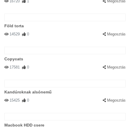
16720
1
Megosztás
Föld torta
14529
0
Megosztás
Copycats
17581
0
Megosztás
Kandúroknak alsónemű
15425
0
Megosztás
Macbook HDD csere