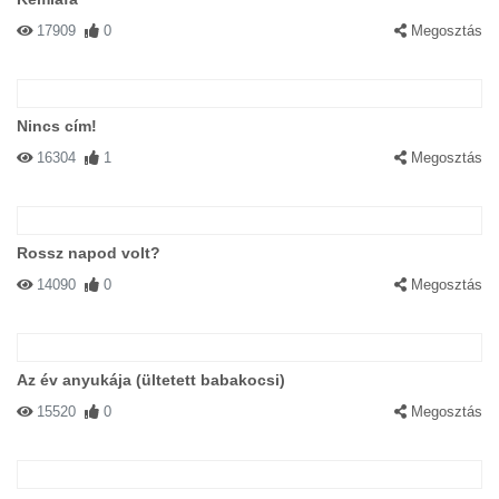
17909
0
Megosztás
Nincs cím!
16304
1
Megosztás
Rossz napod volt?
14090
0
Megosztás
Az év anyukája (ültetett babakocsi)
15520
0
Megosztás