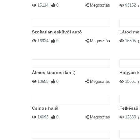
15114
0
Megosztás
93152
Szokatlan esküvői autó
Látod men
16924
0
Megosztás
16305
Álmos kisoroszlán :)
Hogyan ké
13655
0
Megosztás
15651
Csinos halál
Felkészül
14093
0
Megosztás
12860