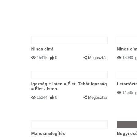
Nincs cím!
Nincs cím
15415
0
Megosztás
13080
Igazság + Isten = Élet. Tehát Igazság
Letartózt
= Élet - Isten.
14585
15244
0
Megosztás
Mancsmelegítés
Bugyi csú