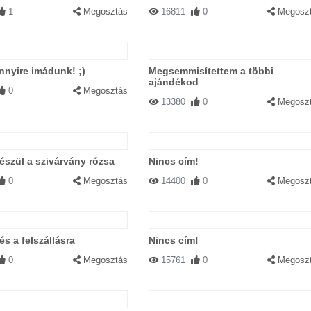
1
Megosztás
16811
0
Megosz
nyire imádunk! ;)
Megsemmisítettem a többi
ajándékod
0
Megosztás
13380
0
Megosz
szül a szivárvány rózsa
Nincs cím!
0
Megosztás
14400
0
Megosz
és a felszállásra
Nincs cím!
0
Megosztás
15761
0
Megosz