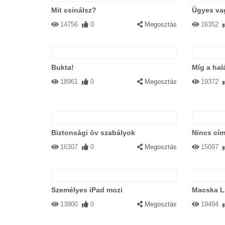
Mit csinálsz?
Ügyes va
14756
0
Megosztás
16352
Bukta!
Míg a hal
18961
0
Megosztás
19372
Biztonsági öv szabályok
Nincs cím
16307
0
Megosztás
15097
Személyes iPad mozi
Macska L
13900
0
Megosztás
19494