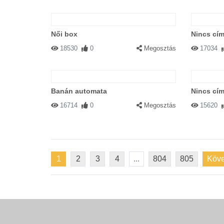
Női box
Nincs cím
18530
0
Megosztás
17034
Banán automata
Nincs cím
16714
0
Megosztás
15620
1
2
3
4
...
804
805
Köve