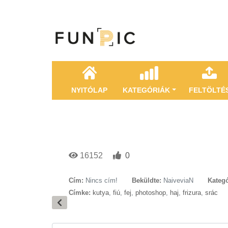
NYITÓLAP
KATEGÓRIÁK
FELTÖLTÉ
16152
0
Cím:
Nincs cím!
Beküldte:
NaiveviaN
Kategó
Címke:
kutya
,
fiú
,
fej
,
photoshop
,
haj
,
frizura
,
srác