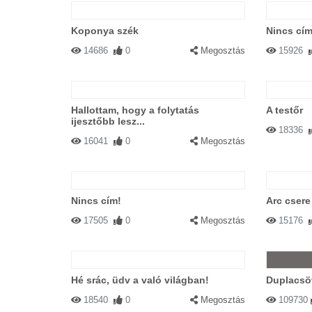
Koponya szék
Nincs cím
14686
0
Megosztás
15926
Hallottam, hogy a folytatás
A testőr
ijesztőbb lesz...
18336
16041
0
Megosztás
Nincs cím!
Arc csere
17505
0
Megosztás
15176
Hé srác, üdv a való világban!
Duplacsö
18540
0
Megosztás
109730