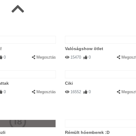
!
Valóságshow ötlet
0
Megosztás
15470
0
Megosz
attak
Ciki
0
Megosztás
16552
0
Megosz
zli
Rémült hóemberek :D