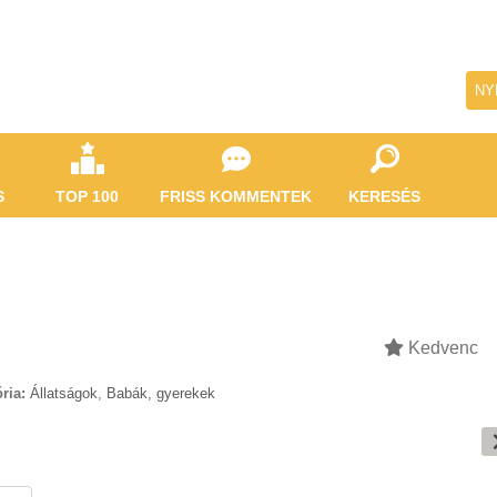
NY
S
TOP 100
FRISS KOMMENTEK
KERESÉS
Kedvenc
ria:
Állatságok
,
Babák, gyerekek