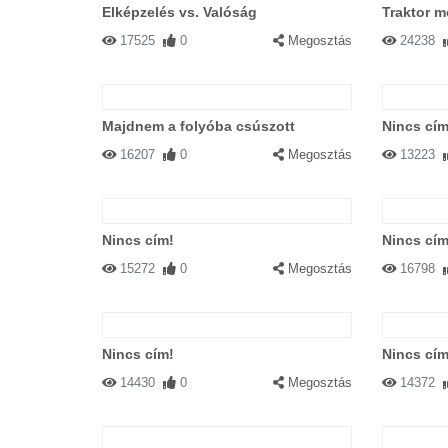
Elképzelés vs. Valóság
Traktor m
17525
0
Megosztás
24238
Majdnem a folyóba csúszott
Nincs cím
16207
0
Megosztás
13223
Nincs cím!
Nincs cím
15272
0
Megosztás
16798
Nincs cím!
Nincs cím
14430
0
Megosztás
14372