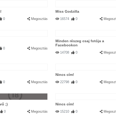
!
Miss Godzilla
0
Megosztás
16574
0
Megosz
Minden részeg csaj fotója a
Facebookon
0
Megosztás
14708
0
Megosz
Nincs cím!
0
Megosztás
22798
0
Megosz
vű ;)
Nincs cím!
0
Megosztás
15210
0
Megosz