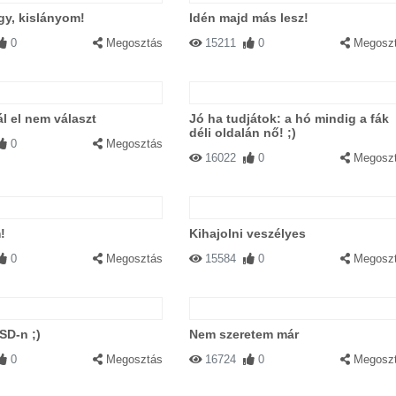
gy, kislányom!
Idén majd más lesz!
0
Megosztás
15211
0
Megosz
ál el nem választ
Jó ha tudjátok: a hó mindig a fák
déli oldalán nő! ;)
0
Megosztás
16022
0
Megosz
!
Kihajolni veszélyes
0
Megosztás
15584
0
Megosz
SD-n ;)
Nem szeretem már
0
Megosztás
16724
0
Megosz