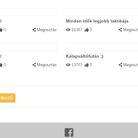
!
Minden idők legjobb taktikája
0
Megosztás
16387
0
Megosz
!
Kalapváltófutás ;)
0
Megosztás
13707
0
Megosz
tkező