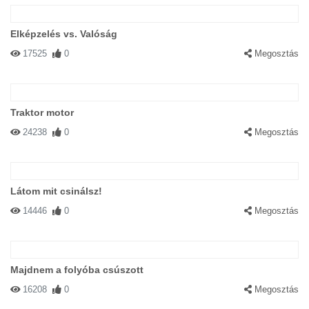
Elképzelés vs. Valóság
17525
0
Megosztás
Traktor motor
24238
0
Megosztás
Látom mit csinálsz!
14446
0
Megosztás
Majdnem a folyóba csúszott
16208
0
Megosztás