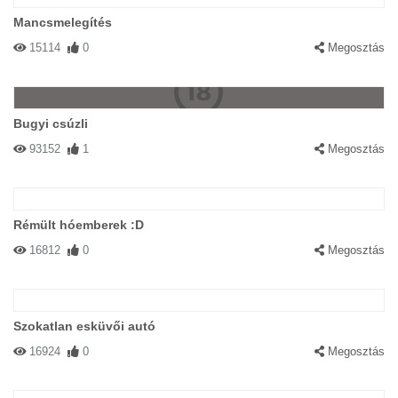
Mancsmelegítés
15114
0
Megosztás
Bugyi csúzli
93152
1
Megosztás
Rémült hóemberek :D
16812
0
Megosztás
Szokatlan esküvői autó
16924
0
Megosztás