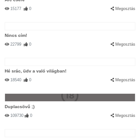
15177
0
Megosztás
Nincs cím!
22799
0
Megosztás
Hé srác, üdv a való világban!
18540
0
Megosztás
Duplacsövű ;)
109730
0
Megosztás