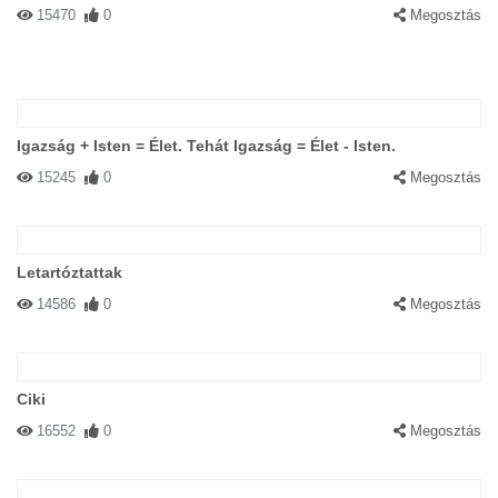
15470
0
Megosztás
Igazság + Isten = Élet. Tehát Igazság = Élet - Isten.
15245
0
Megosztás
Letartóztattak
14586
0
Megosztás
Ciki
16552
0
Megosztás