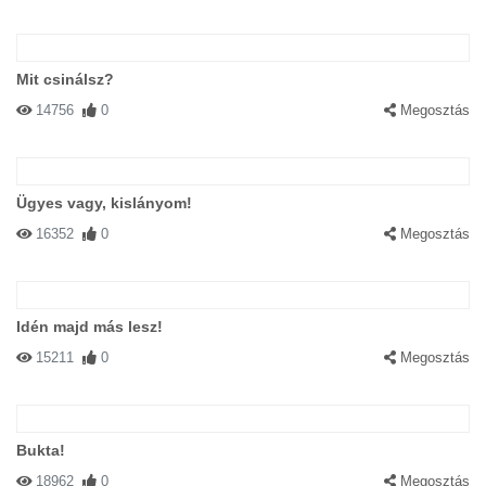
Mit csinálsz?
14756
0
Megosztás
Ügyes vagy, kislányom!
16352
0
Megosztás
Idén majd más lesz!
15211
0
Megosztás
Bukta!
18962
0
Megosztás