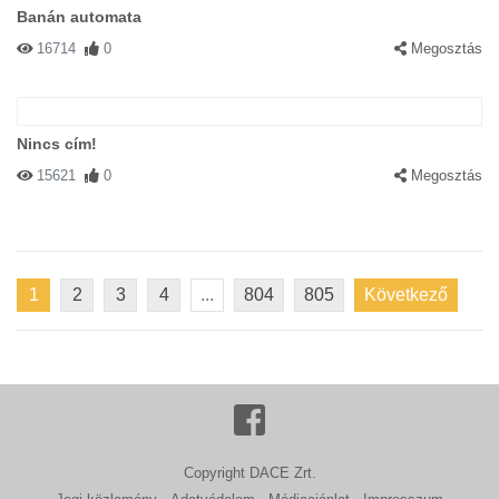
Banán automata
16714
0
Megosztás
Nincs cím!
15621
0
Megosztás
1
2
3
4
...
804
805
Következő
Copyright DACE Zrt.