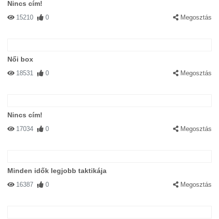
Nincs cím!
15210
0
Megosztás
Női box
18531
0
Megosztás
Nincs cím!
17034
0
Megosztás
Minden idők legjobb taktikája
16387
0
Megosztás