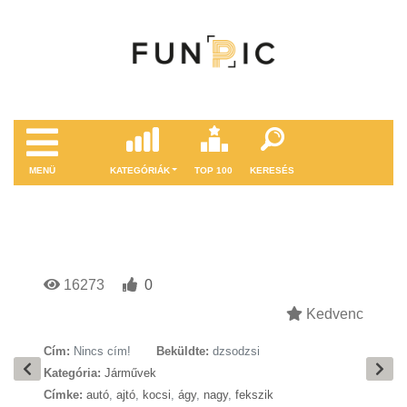
MENÜ
KATEGÓRIÁK
TOP 100
KERESÉS
16273
0
Kedvenc
Cím:
Nincs cím!
Beküldte:
dzsodzsi
Kategória:
Járművek
Címke:
autó
,
ajtó
,
kocsi
,
ágy
,
nagy
,
fekszik