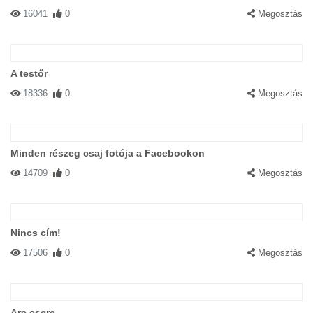
16041
0
Megosztás
A testőr
18336
0
Megosztás
Minden részeg csaj fotója a Facebookon
14709
0
Megosztás
Nincs cím!
17506
0
Megosztás
Arc csere