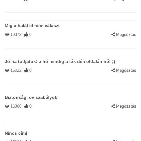
Míg a halál el nem választ
19372
0
Megosztás
Jó ha tudjátok: a hó mindig a fák déli oldalán nő! ;)
16022
0
Megosztás
Biztonsági öv szabályok
16308
0
Megosztás
Nincs cím!