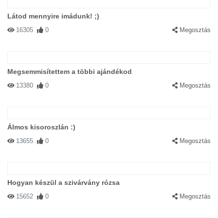
Látod mennyire imádunk! ;)
16305
0
Megosztás
Megsemmisítettem a többi ajándékod
13380
0
Megosztás
Álmos kisoroszlán :)
13655
0
Megosztás
Hogyan készül a szivárvány rózsa
15652
0
Megosztás