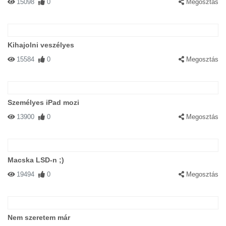
15098
0
Megosztás
Kihajolni veszélyes
15584
0
Megosztás
Személyes iPad mozi
13900
0
Megosztás
Macska LSD-n ;)
19494
0
Megosztás
Nem szeretem már