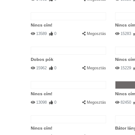
Nincs cím!
Nincs cím
13589
0
Megosztás
15283
Dobos pók
Nincs cím
15962
0
Megosztás
15229
Nincs cím!
Nincs cím
13098
0
Megosztás
82450
Nincs cím!
Bátor lán