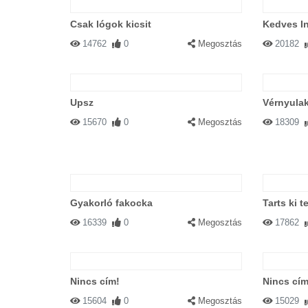
Csak lógok kicsit
Kedves In
14762
0
Megosztás
20182
Upsz
Vérnyula
15670
0
Megosztás
18309
Gyakorló fakocka
Tarts ki t
16339
0
Megosztás
17862
Nincs cím!
Nincs cím
15604
0
Megosztás
15029