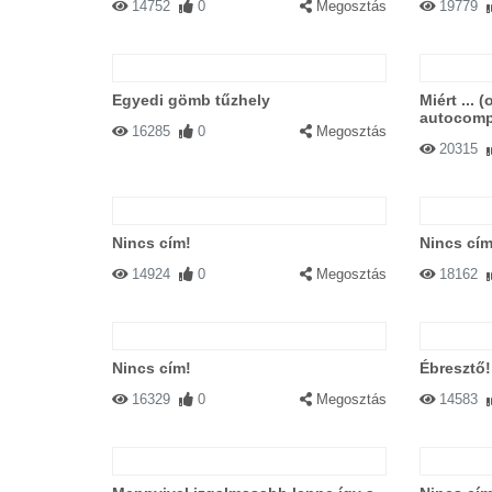
14752
0
Megosztás
19779
Egyedi gömb tűzhely
Miért ... 
autocompl
16285
0
Megosztás
20315
Nincs cím!
Nincs cím
14924
0
Megosztás
18162
Nincs cím!
Ébresztő!
16329
0
Megosztás
14583