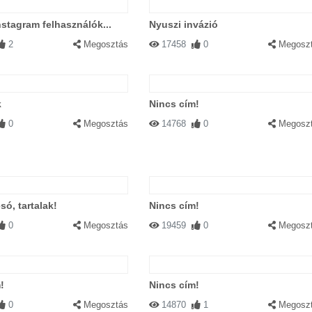
stagram felhasználók...
Nyuszi invázió
2
Megosztás
17458
0
Megosz
k
Nincs cím!
0
Megosztás
14768
0
Megosz
esó, tartalak!
Nincs cím!
0
Megosztás
19459
0
Megosz
!
Nincs cím!
0
Megosztás
14870
1
Megosz