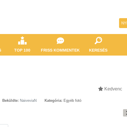
NY
S
TOP 100
FRISS KOMMENTEK
KERESÉS
Kedvenc
Beküldte:
NaiveviaN
Kategória:
Egyéb fotó