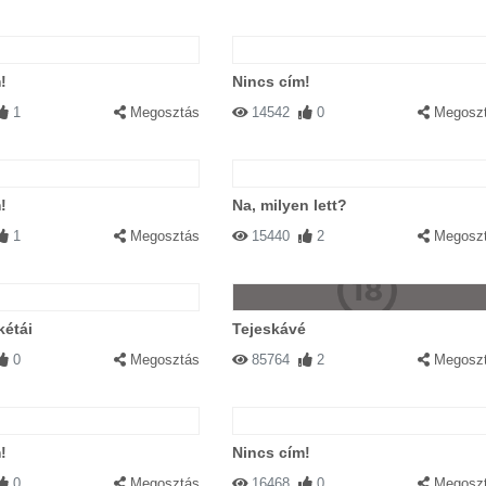
!
Nincs cím!
1
Megosztás
14542
0
Megosz
!
Na, milyen lett?
1
Megosztás
15440
2
Megosz
kétái
Tejeskávé
0
Megosztás
85764
2
Megosz
!
Nincs cím!
0
Megosztás
16468
0
Megosz