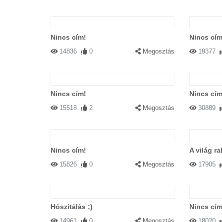
Nincs cím!
Nincs cím
14836
0
Megosztás
19377
Nincs cím!
Nincs cím
15518
2
Megosztás
30889
Nincs cím!
A világ ra
15826
0
Megosztás
17905
Hószitálás ;)
Nincs cím
14961
0
Megosztás
18020