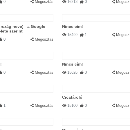
0
Megosztás
16213
0
Megosz
(ország neve) - a Google
Nincs cím!
ete szerint
15499
1
Megosz
0
Megosztás
!
Nincs cím!
0
Megosztás
15626
0
Megosz
Cicatároló
1
Megosztás
15100
0
Megosz