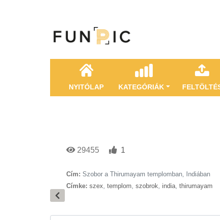
NYITÓLAP
KATEGÓRIÁK
FELTÖLTÉ
29455
1
Cím:
Szobor a Thirumayam templomban, Indiában
Címke:
szex
,
templom
,
szobrok
,
india
,
thirumayam