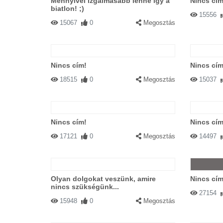
Mennyivel izgalmasabb lenne így a
Nincs cím
biatlon! ;)
15556
15067
0
Megosztás
Nincs cím!
Nincs cím
18515
0
Megosztás
15037
Nincs cím!
Nincs cím
17121
0
Megosztás
14497
Olyan dolgokat veszünk, amire
Nincs cím
nincs szükségünk...
27154
15948
0
Megosztás