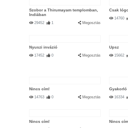
Szobor a Thirumayam templomban,
Csak lógo
Indiában
14760
29452
1
Megosztás
Nyuszi invázió
Upsz
17452
0
Megosztás
15662
Nincs cím!
Gyakorló
14763
0
Megosztás
16334
Nincs cím!
Nincs cím