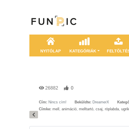
NYITÓLAP
KATEGÓRIÁK
FELTÖLTÉ
26882
0
Cím:
Nincs cím!
Beküldte:
DreamerX
Kategó
Címke:
mell
,
animáció
,
melltartó
,
csaj
,
röplabda
,
ugri