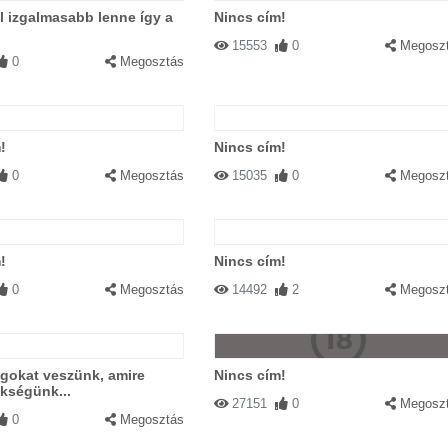
 izgalmasabb lenne így a
Nincs cím!
)
15553
0
Megosz
0
Megosztás
!
Nincs cím!
0
Megosztás
15035
0
Megosz
!
Nincs cím!
0
Megosztás
14492
2
Megosz
gokat veszünk, amire
Nincs cím!
kségünk...
27151
0
Megosz
0
Megosztás