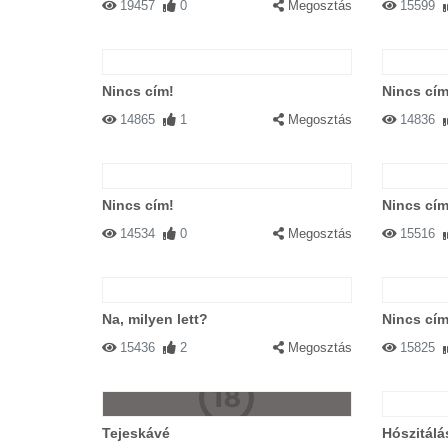
19457
0
Megosztás
15599
Nincs cím!
Nincs cím
14865
1
Megosztás
14836
Nincs cím!
Nincs cím
14534
0
Megosztás
15516
Na, milyen lett?
Nincs cím
15436
2
Megosztás
15825
Tejeskávé
Hószitálás