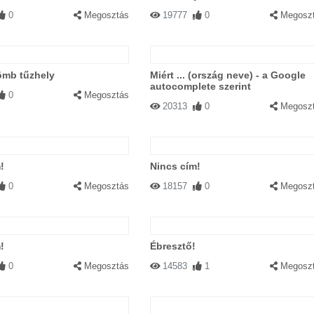
0
Megosztás
19777
0
Megosz
ömb tűzhely
Miért ... (ország neve) - a Google
autocomplete szerint
0
Megosztás
20313
0
Megosz
!
Nincs cím!
0
Megosztás
18157
0
Megosz
!
Ébresztő!
0
Megosztás
14583
1
Megosz