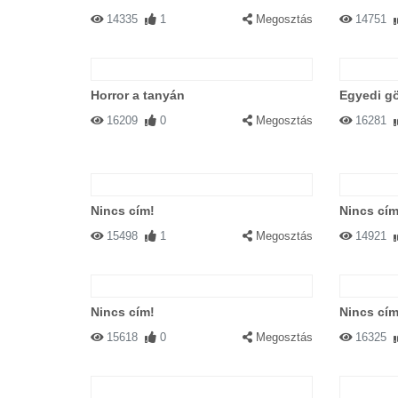
14335
1
Megosztás
14751
Horror a tanyán
Egyedi g
16209
0
Megosztás
16281
Nincs cím!
Nincs cím
15498
1
Megosztás
14921
Nincs cím!
Nincs cím
15618
0
Megosztás
16325