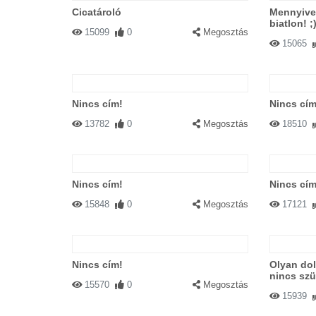
Cicatároló
Mennyivel
biatlon! ;
15099
0
Megosztás
15065
Nincs cím!
Nincs cím
13782
0
Megosztás
18510
Nincs cím!
Nincs cím
15848
0
Megosztás
17121
Nincs cím!
Olyan dol
nincs szü
15570
0
Megosztás
15939