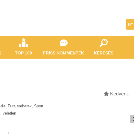
NY
S
TOP 100
FRISS KOMMENTEK
KERESÉS
Kedvenc
ria:
Fura emberek
,
Sport
k
,
véletlen