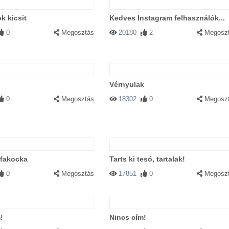
k kicsit
Kedves Instagram felhasználók...
0
Megosztás
20180
2
Megosz
Vérnyulak
0
Megosztás
18302
0
Megosz
 fakocka
Tarts ki tesó, tartalak!
0
Megosztás
17851
0
Megosz
!
Nincs cím!