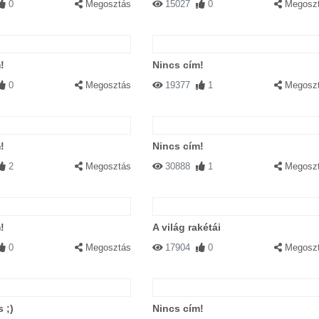
0
Megosztás
15027
0
Megosz
!
Nincs cím!
0
Megosztás
19377
1
Megosz
!
Nincs cím!
2
Megosztás
30888
1
Megosz
!
A világ rakétái
0
Megosztás
17904
0
Megosz
 ;)
Nincs cím!