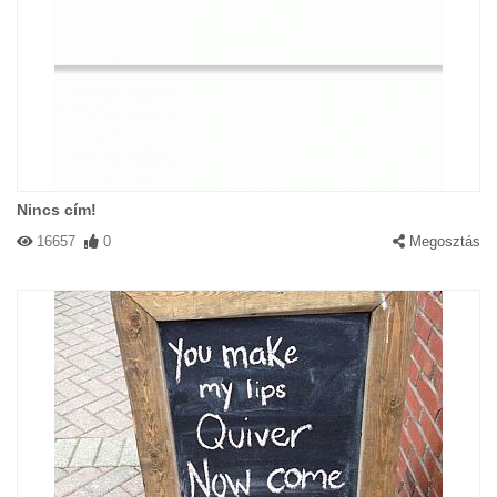
Nincs cím!
16657
0
Megosztás