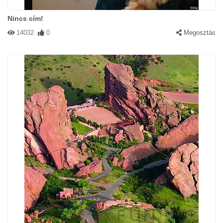
Nincs cím!
14032
0
Megosztás