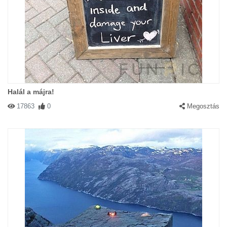
Halál a májra!
17863
0
Megosztás