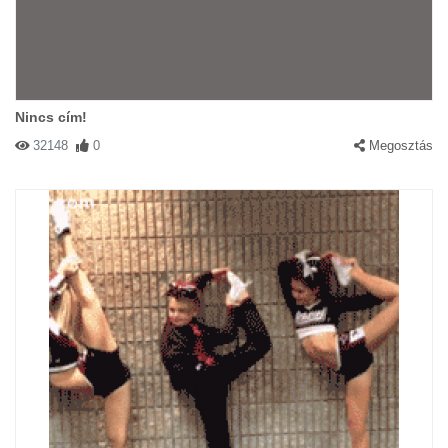
Nincs cím!
32148
0
Megosztás