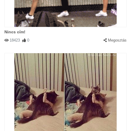
Nincs cím!
18423
0
Megosztás