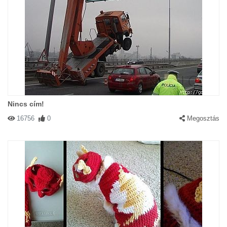
Nincs cím!
16756
0
Megosztás