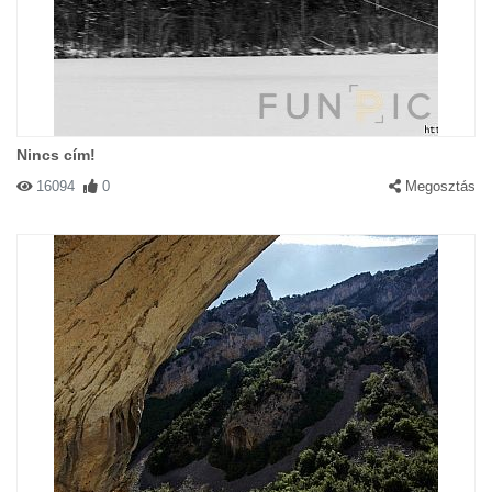
Nincs cím!
16094
0
Megosztás