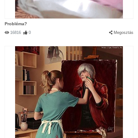
Probléma?
16816
0
Megosztás