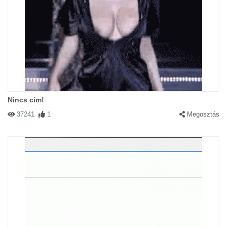
Nincs cím!
37241
1
Megosztás