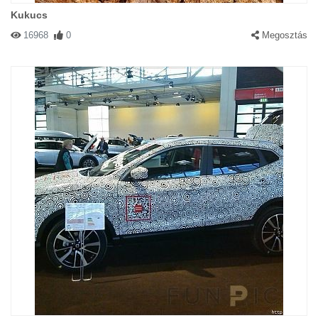
Kukucs
16968
0
Megosztás