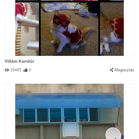
Villám Kandúr
18483
0
Megosztás