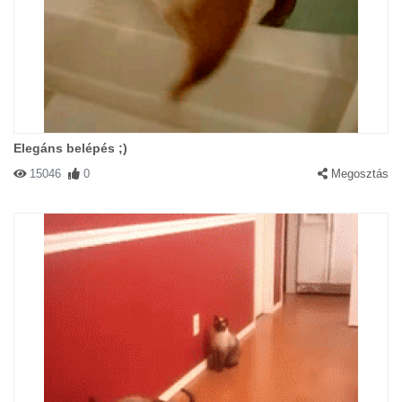
Elegáns belépés ;)
15046
0
Megosztás