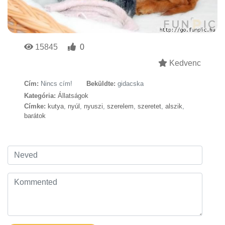
15845
0
Kedvenc
Cím:
Nincs cím!
Beküldte:
gidacska
Kategória:
Állatságok
Címke:
kutya
,
nyúl
,
nyuszi
,
szerelem
,
szeretet
,
alszik
,
barátok