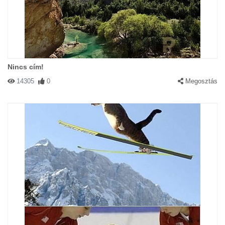
Nincs cím!
14305
0
Megosztás