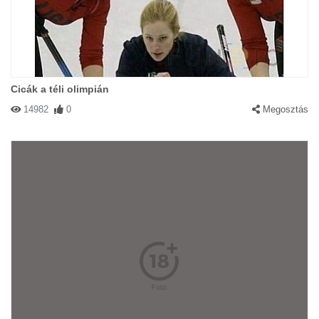
Cicák a téli olimpián
14982
0
Megosztás