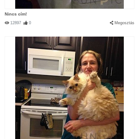
Nincs cím!
12897
0
Megosztás