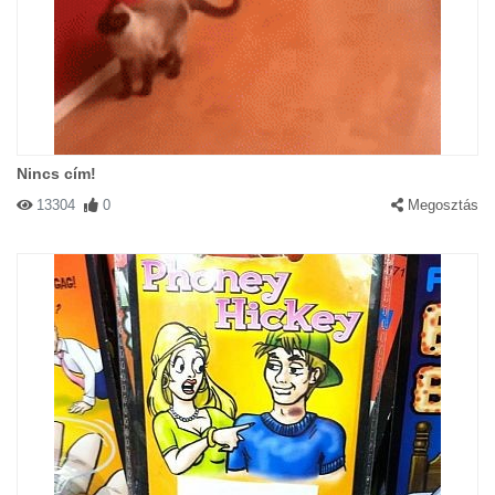
Nincs cím!
13304
0
Megosztás