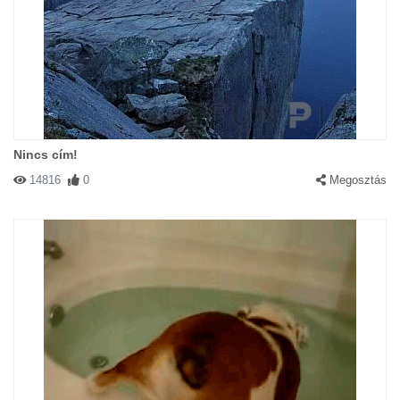
Nincs cím!
14816
0
Megosztás