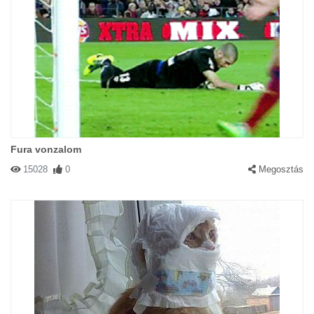
Fura vonzalom
15028
0
Megosztás