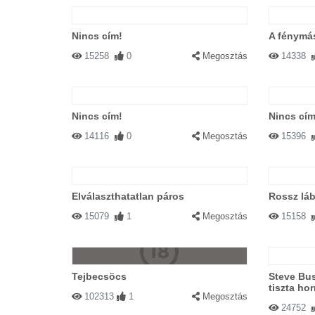
Nincs cím!
A fénymás
15258
0
Megosztás
14338
Nincs cím!
Nincs cím
14116
0
Megosztás
15396
Elválaszthatatlan páros
Rossz lá
15079
1
Megosztás
15158
Tejbecsöcs
Steve Bus
tiszta hor
102313
1
Megosztás
24752