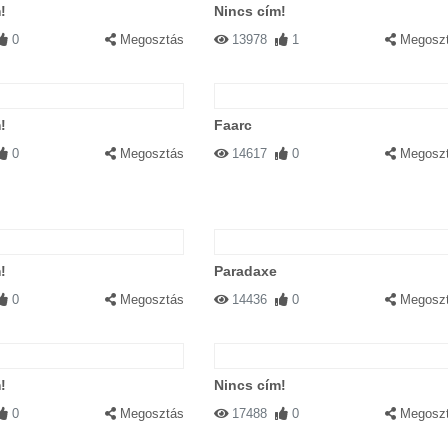
!
Nincs cím!
0
Megosztás
13978
1
Megosz
!
Faarc
0
Megosztás
14617
0
Megosz
!
Paradaxe
0
Megosztás
14436
0
Megosz
!
Nincs cím!
0
Megosztás
17488
0
Megosz