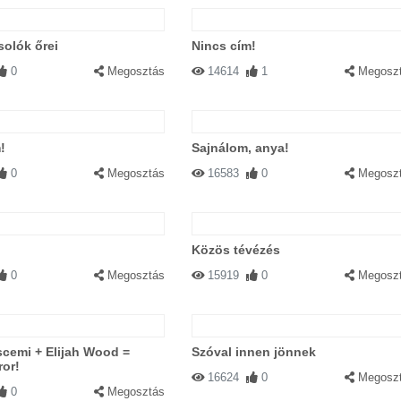
olók őrei
Nincs cím!
0
Megosztás
14614
1
Megosz
!
Sajnálom, anya!
0
Megosztás
16583
0
Megosz
b
Közös tévézés
0
Megosztás
15919
0
Megosz
cemi + Elijah Wood =
Szóval innen jönnek
ror!
16624
0
Megosz
0
Megosztás