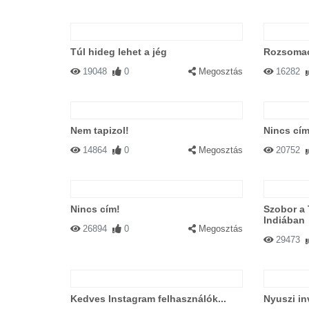
Túl hideg lehet a jég
Rozsoma
19048
0
Megosztás
16282
Nem tapizol!
Nincs cím
14864
0
Megosztás
20752
Nincs cím!
Szobor a
Indiában
26894
0
Megosztás
29473
Kedves Instagram felhasználók...
Nyuszi in