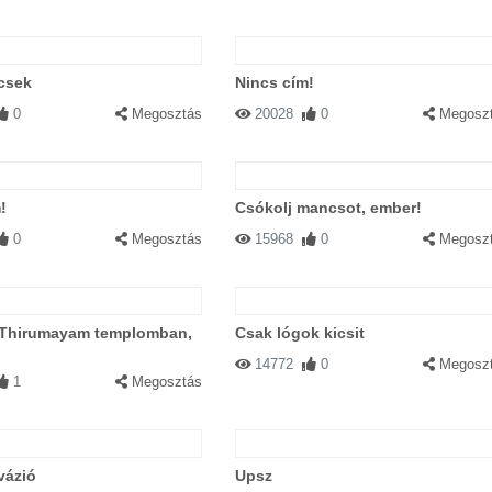
csek
Nincs cím!
0
Megosztás
20028
0
Megosz
!
Csókolj mancsot, ember!
0
Megosztás
15968
0
Megosz
 Thirumayam templomban,
Csak lógok kicsit
14772
0
Megosz
1
Megosztás
vázió
Upsz