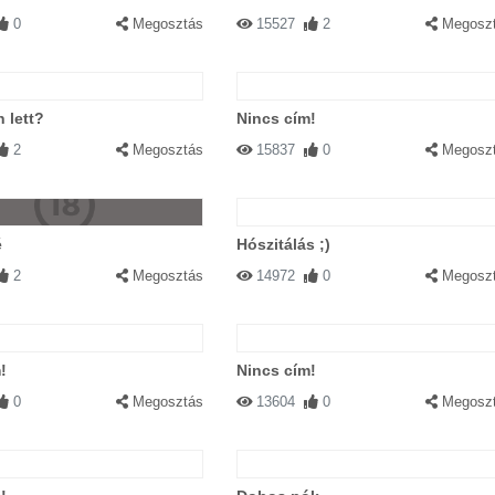
0
Megosztás
15527
2
Megosz
n lett?
Nincs cím!
2
Megosztás
15837
0
Megosz
é
Hószitálás ;)
2
Megosztás
14972
0
Megosz
!
Nincs cím!
0
Megosztás
13604
0
Megosz