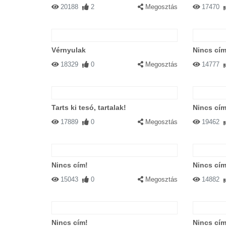
20188
2
Megosztás
17470
Vérnyulak
Nincs cím
18329
0
Megosztás
14777
Tarts ki tesó, tartalak!
Nincs cím
17889
0
Megosztás
19462
Nincs cím!
Nincs cím
15043
0
Megosztás
14882
Nincs cím!
Nincs cím