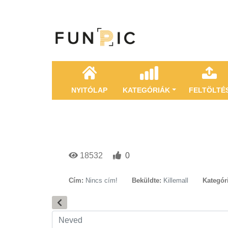
NYITÓLAP
KATEGÓRIÁK
FELTÖLTÉ
18532
0
Cím:
Nincs cím!
Beküldte:
Killemall
Kategór