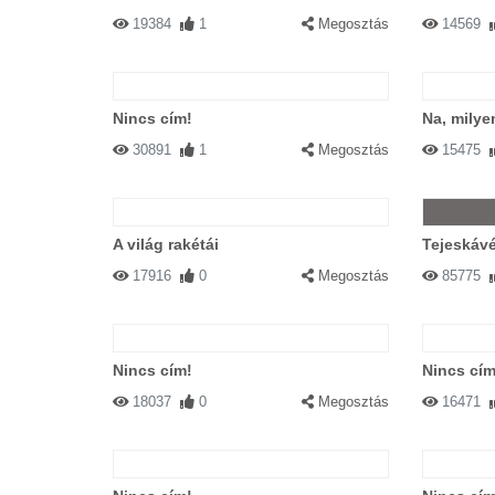
19384
1
Megosztás
14569
Nincs cím!
Na, milye
30891
1
Megosztás
15475
A világ rakétái
Tejeskáv
17916
0
Megosztás
85775
Nincs cím!
Nincs cím
18037
0
Megosztás
16471