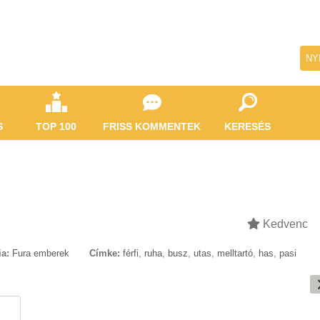
NY
S
TOP 100
FRISS KOMMENTEK
KERESÉS
Kedvenc
ia:
Fura emberek
Címke:
férfi
,
ruha
,
busz
,
utas
,
melltartó
,
has
,
pasi