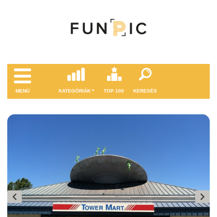
MENÜ
KATEGÓRIÁK
TOP 100
KERESÉS