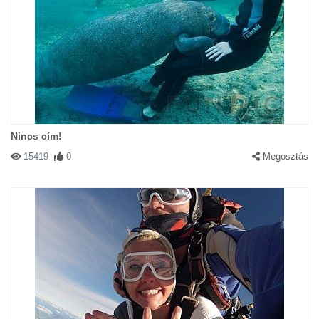
Nincs cím!
15419
0
Megosztás