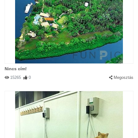
Nincs cím!
15265
0
Megosztás