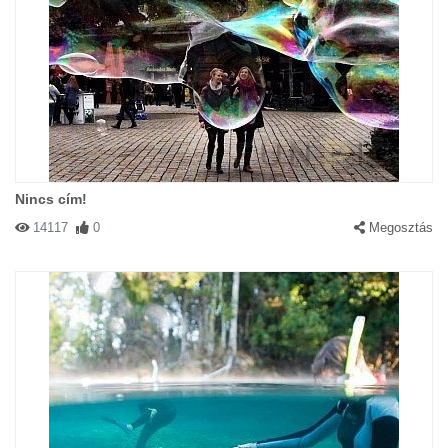
Nincs cím!
14117
0
Megosztás