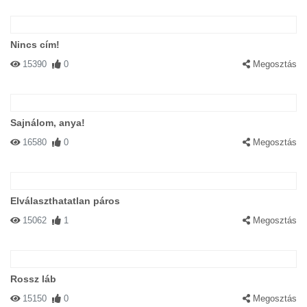
Nincs cím!
15390
0
Megosztás
Sajnálom, anya!
16580
0
Megosztás
Elválaszthatatlan páros
15062
1
Megosztás
Rossz láb
15150
0
Megosztás