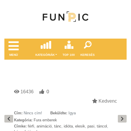
MENÜ
KATEGÓRIÁK
TOP 100
KERESÉS
16436
0
Kedvenc
Cím:
Nincs cím!
Beküldte:
Igya
Kategória:
Fura emberek
Címke:
férfi
,
animáció
,
tánc
,
idióta
,
elesik
,
pasi
,
táncol
,