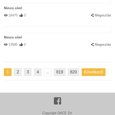
Nincs cím!
16470
0
Megosztás
Nincs cím!
13595
0
Megosztás
1
2
3
4
...
819
820
Következő
Copyright DACE Zrt.