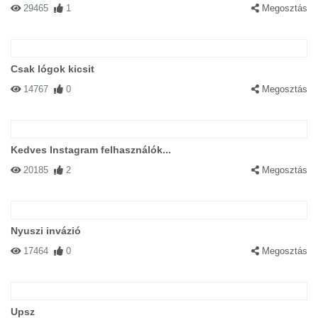
29465
1
Megosztás
Csak lógok kicsit
14767
0
Megosztás
Kedves Instagram felhasználók...
20185
2
Megosztás
Nyuszi invázió
17464
0
Megosztás
Upsz