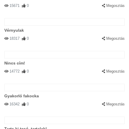
15671
0
Megosztás
Vérnyulak
18317
0
Megosztás
Nincs cím!
14772
0
Megosztás
Gyakorló fakocka
16342
0
Megosztás
Tarts ki tesó, tartalak!