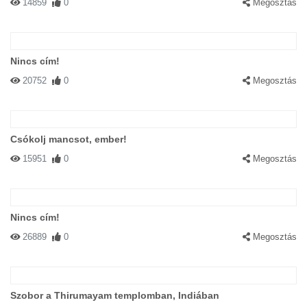
14859
0
Megosztás
Nincs cím!
20752
0
Megosztás
Csókolj mancsot, ember!
15951
0
Megosztás
Nincs cím!
26889
0
Megosztás
Szobor a Thirumayam templomban, Indiában