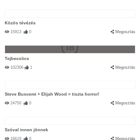
Közös tévézés
15913
0
Megosztás
Tejbecsöcs
102306
1
Megosztás
Steve Buscemi + Elijah Wood = tiszta horror!
24750
0
Megosztás
Szóval innen jönnek
16619
0
Megosztás