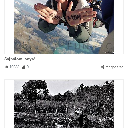
Sajnálom, anya!
16588
0
Megosztás