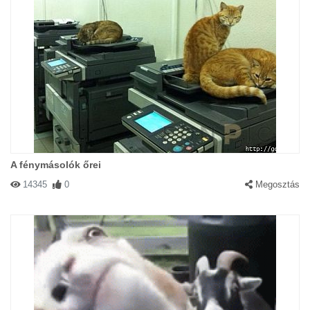
A fénymásolók őrei
14345
0
Megosztás