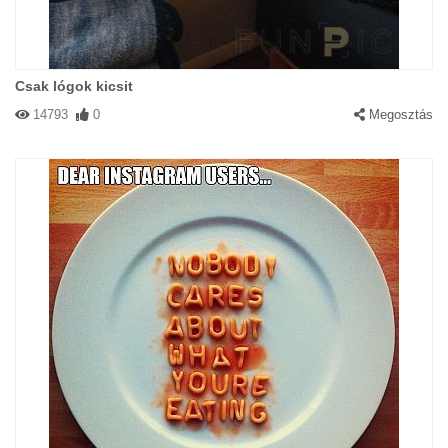
Csak lógok kicsit
14793
0
Megosztás