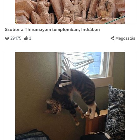
Szobor a Thirumayam templomban, Indiában
29475
1
Megosztás