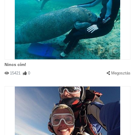
Nincs cím!
15421
0
Megosztás