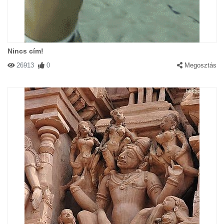
Nincs cím!
26913
0
Megosztás