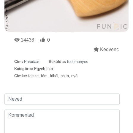
14438
0
Kedvenc
Cím:
Paradaxe
Beküldte:
tudomanyos
Kategória:
Egyéb fotó
Címke:
fejsze
,
fém
,
fából
,
balta
,
nyél