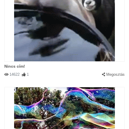
Nincs cím!
14622
1
Megosztás