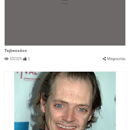
Tejbecsöcs
102325
1
Megosztás