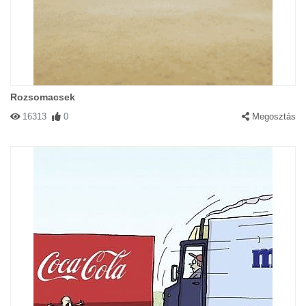
Rozsomacsek
16313
0
Megosztás