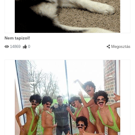
Nem tapizol!
14869
0
Megosztás