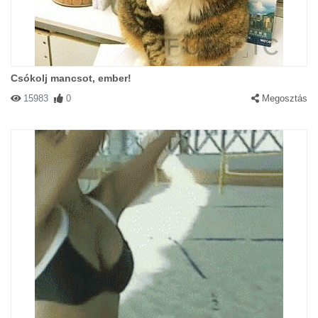
Csókolj mancsot, ember!
15983
0
Megosztás