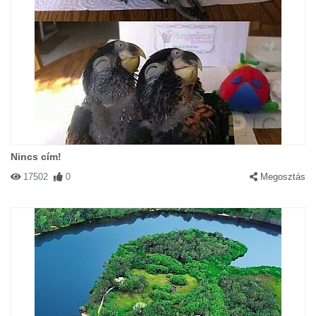
Nincs cím!
17502
0
Megosztás