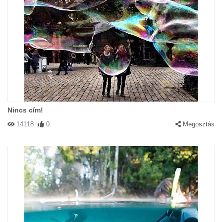
Nincs cím!
14118
0
Megosztás