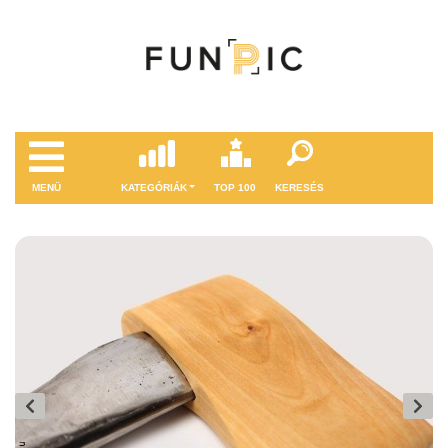
MENÜ
KATEGÓRIÁK
TOP 100
KERESÉS