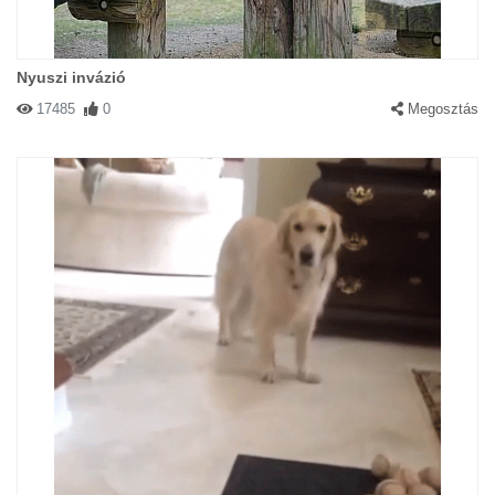
Nyuszi invázió
17485
0
Megosztás