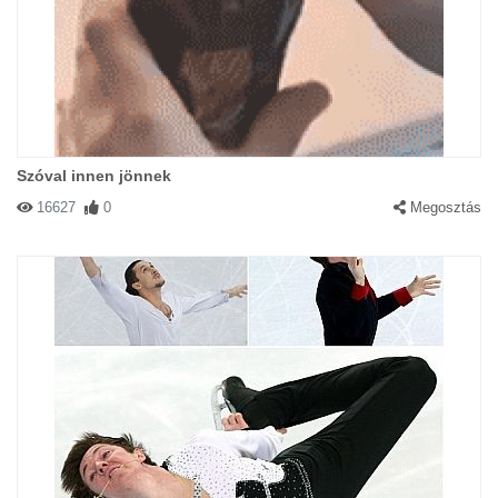
Szóval innen jönnek
16627
0
Megosztás