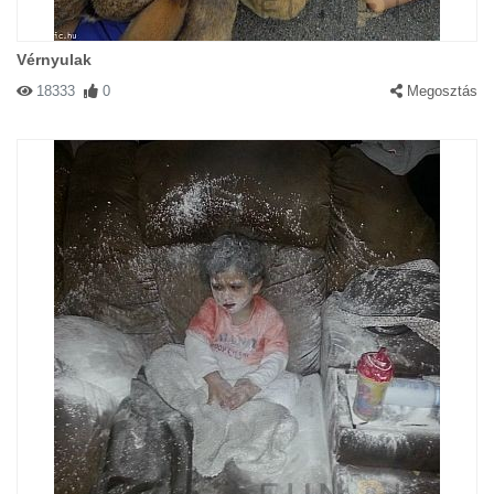
Vérnyulak
18333
0
Megosztás