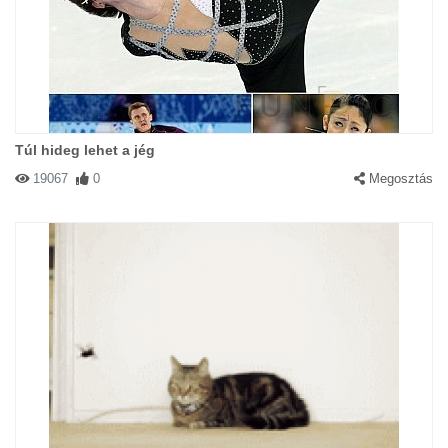
Túl hideg lehet a jég
19067
0
Megosztás