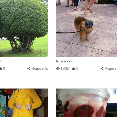
!
Nincs cím!
0
Megosztás
13057
0
Megosz