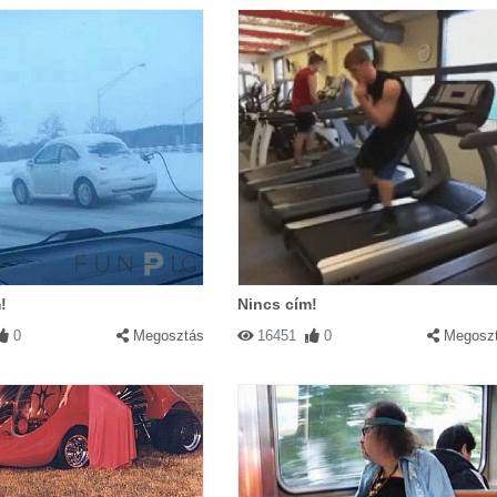
!
Nincs cím!
0
Megosztás
16451
0
Megosz