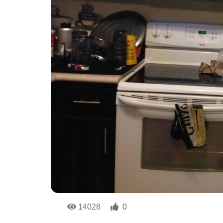
14028
0