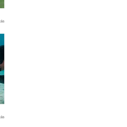
tás
tás