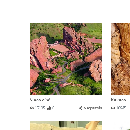
Nincs cím!
Kukucs
15105
0
Megosztás
16945