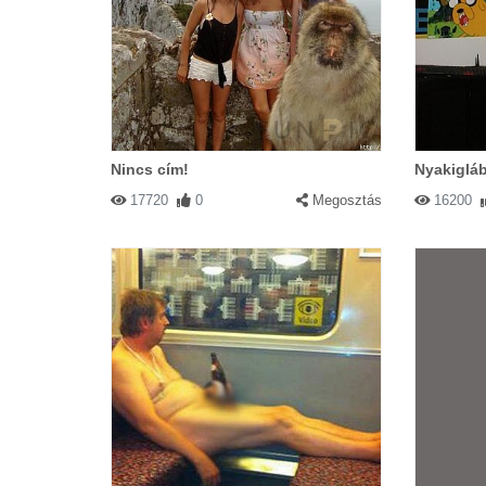
Nincs cím!
Nyakiglá
17720
0
Megosztás
16200