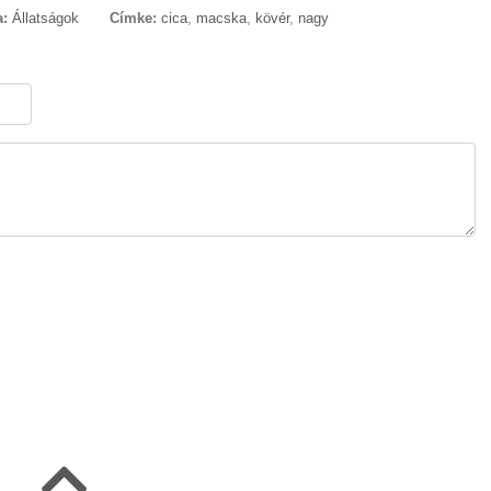
a:
Állatságok
Címke:
cica
,
macska
,
kövér
,
nagy