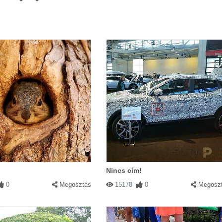
Nincs cím!
0
Megosztás
15178
0
Megosz