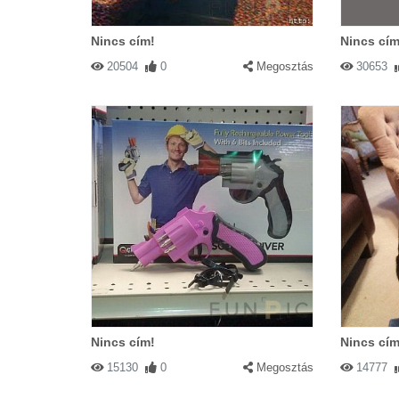
Nincs cím!
Nincs cím
20504
0
Megosztás
30653
Nincs cím!
Nincs cím
15130
0
Megosztás
14777