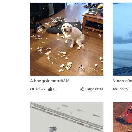
A hangok mondták!
Nincs cím
14627
0
Megosztás
15539