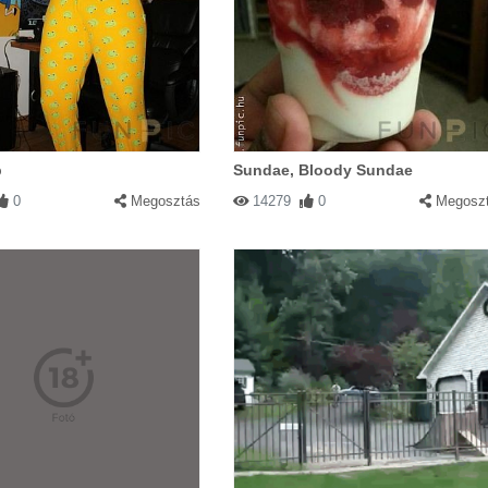
b
Sundae, Bloody Sundae
0
Megosztás
14279
0
Megosz