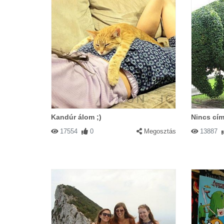
Kandúr álom ;)
Nincs cím
17554
0
Megosztás
13887