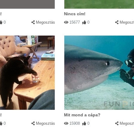
!
Nincs cím!
0
Megosztás
15677
0
Megosz
!
Mit mond a cápa?
0
Megosztás
15908
0
Megosz