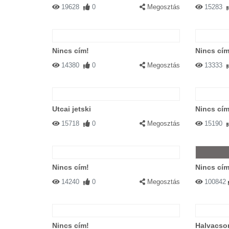
19628
0
Megosztás
15283
Nincs cím!
Nincs cím
14380
0
Megosztás
13333
Utcai jetski
Nincs cím
15718
0
Megosztás
15190
Nincs cím!
Nincs cím
14240
0
Megosztás
100842
Nincs cím!
Halvacso