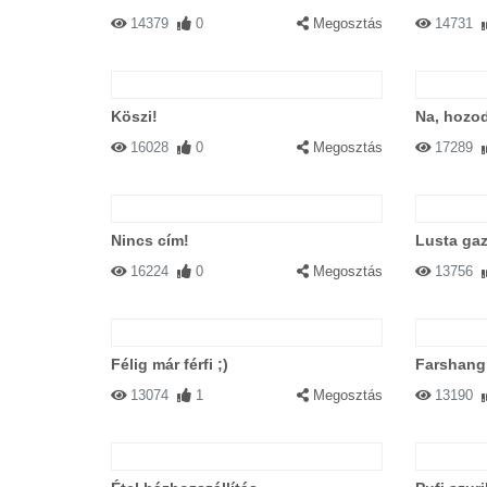
14379
0
Megosztás
14731
Köszi!
Na, hozod
16028
0
Megosztás
17289
Nincs cím!
Lusta ga
16224
0
Megosztás
13756
Félig már férfi ;)
Farshang
13074
1
Megosztás
13190