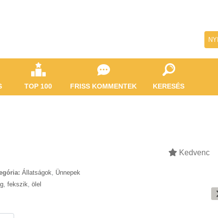
NY
S
TOP 100
FRISS KOMMENTEK
KERESÉS
Kedvenc
egória:
Állatságok
,
Ünnepek
ág
,
fekszik
,
ölel