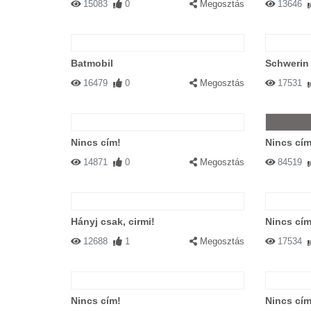
15083
0
Megosztás
13646
Batmobil
Schwerin 
16479
0
Megosztás
17531
Nincs cím!
Nincs cím
14871
0
Megosztás
84519
Hányj csak, cirmi!
Nincs cím
12688
1
Megosztás
17534
Nincs cím!
Nincs cím