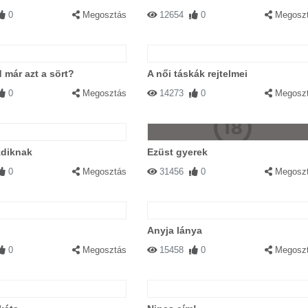
0
Megosztás
12654
0
Megosz
 már azt a sört?
A női táskák rejtelmei
0
Megosztás
14273
0
Megosz
zdiknak
Ezüst gyerek
0
Megosztás
31456
0
Megosz
Anyja lánya
0
Megosztás
15458
0
Megosz