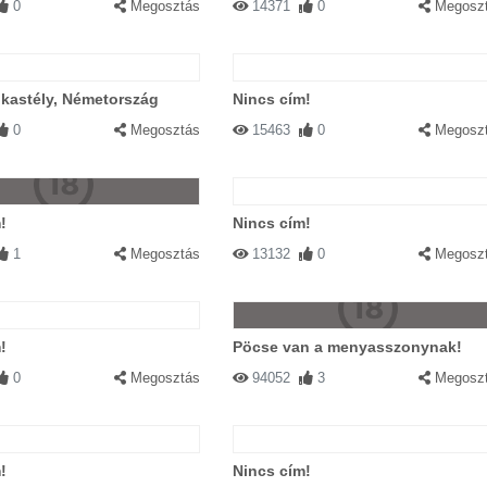
0
Megosztás
14371
0
Megosz
kastély, Németország
Nincs cím!
0
Megosztás
15463
0
Megosz
!
Nincs cím!
1
Megosztás
13132
0
Megosz
!
Pöcse van a menyasszonynak!
0
Megosztás
94052
3
Megosz
!
Nincs cím!