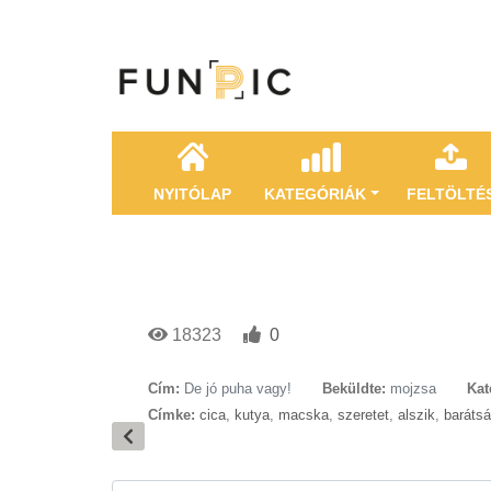
NYITÓLAP
KATEGÓRIÁK
FELTÖLTÉ
18323
0
Cím:
De jó puha vagy!
Beküldte:
mojzsa
Kat
Címke:
cica
,
kutya
,
macska
,
szeretet
,
alszik
,
baráts