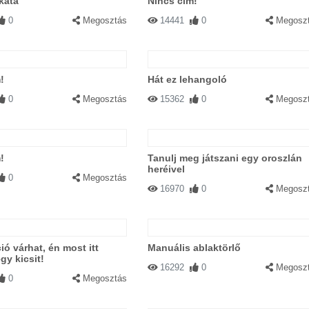
ikáta
Nincs cím!
0
Megosztás
14441
0
Megosz
!
Hát ez lehangoló
0
Megosztás
15362
0
Megosz
!
Tanulj meg játszani egy oroszlán
heréivel
0
Megosztás
16970
0
Megosz
ió várhat, én most itt
Manuális ablaktörlő
gy kicsit!
16292
0
Megosz
0
Megosztás