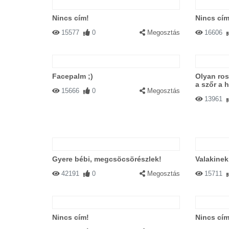
Nincs cím!
Nincs cím
15577
0
Megosztás
16606
Facepalm ;)
Olyan ross
a szőr a 
15666
0
Megosztás
13961
Gyere bébi, megcsöcsörészlek!
Valakinek 
42191
0
Megosztás
15711
Nincs cím!
Nincs cím