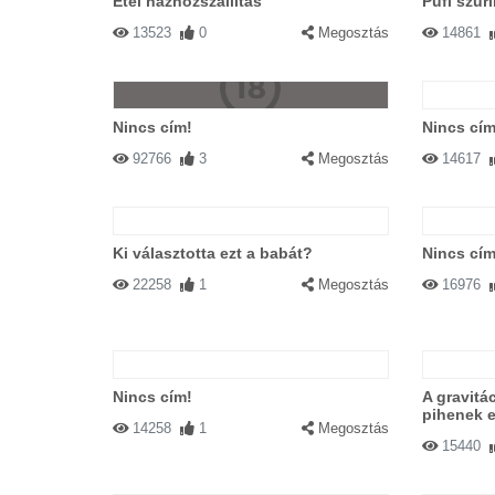
Étel házhozszállítás
Pufi szur
13523
0
Megosztás
14861
Nincs cím!
Nincs cím
92766
3
Megosztás
14617
Ki választotta ezt a babát?
Nincs cím
22258
1
Megosztás
16976
Nincs cím!
A gravitác
pihenek e
14258
1
Megosztás
15440