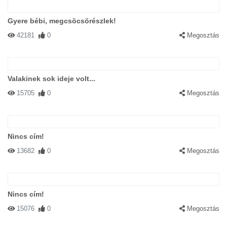
Gyere bébi, megcsöcsörészlek!
42181
0
Megosztás
Valakinek sok ideje volt...
15705
0
Megosztás
Nincs cím!
13682
0
Megosztás
Nincs cím!
15076
0
Megosztás