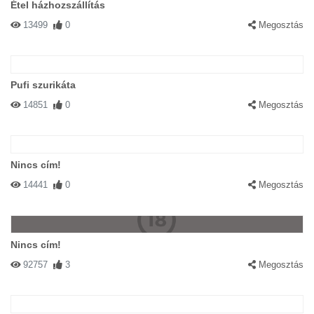
Étel házhozszállítás
13499
0
Megosztás
Pufi szurikáta
14851
0
Megosztás
Nincs cím!
14441
0
Megosztás
Nincs cím!
92757
3
Megosztás