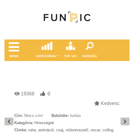
MENÜ
KATEGÓRIÁK
TOP 100
KERESÉS
19368
0
Kedvenc
Cím:
Nincs cím!
Beküldte:
funfan
Kategória:
Hírességek
Címke:
ruha
,
animáció
,
csaj
,
műsorvezető
,
oscar
,
csillog