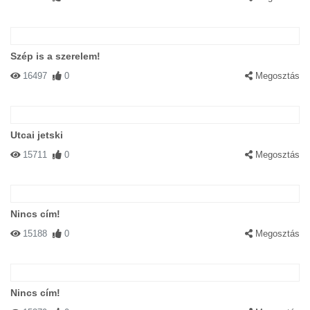
Szép is a szerelem!
16497
0
Megosztás
Utcai jetski
15711
0
Megosztás
Nincs cím!
15188
0
Megosztás
Nincs cím!