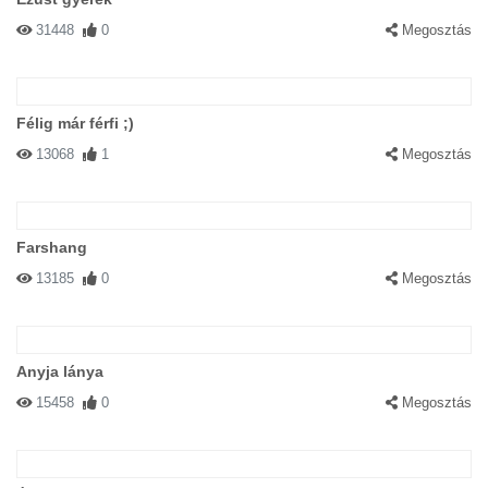
31448
0
Megosztás
Félig már férfi ;)
13068
1
Megosztás
Farshang
13185
0
Megosztás
Anyja lánya
15458
0
Megosztás