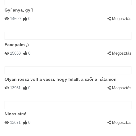
Gyí anya, gyí!
14699
0
Megosztás
Facepalm ;)
15653
0
Megosztás
Olyan rossz volt a vacsi, hogy felállt a szőr a hátamon
13951
0
Megosztás
Nincs cím!
13671
0
Megosztás