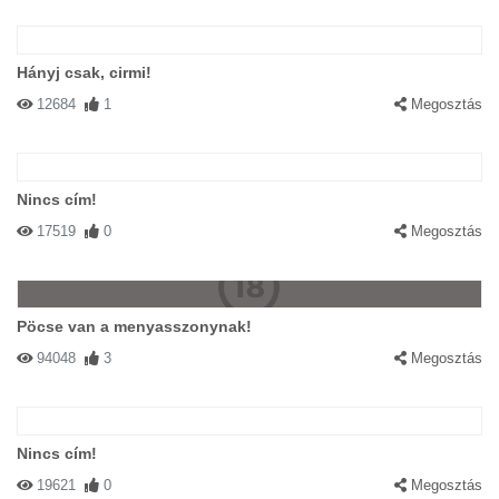
Hányj csak, cirmi!
12684
1
Megosztás
Nincs cím!
17519
0
Megosztás
Pöcse van a menyasszonynak!
94048
3
Megosztás
Nincs cím!
19621
0
Megosztás