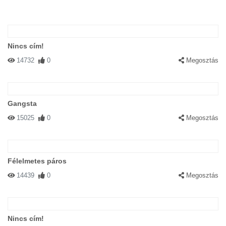
Nincs cím!
14732
0
Megosztás
Gangsta
15025
0
Megosztás
Félelmetes páros
14439
0
Megosztás
Nincs cím!