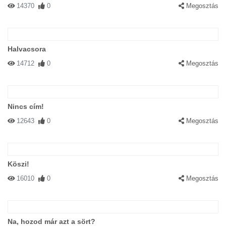
14370
0
Megosztás
Halvacsora
14712
0
Megosztás
Nincs cím!
12643
0
Megosztás
Köszi!
16010
0
Megosztás
Na, hozod már azt a sört?