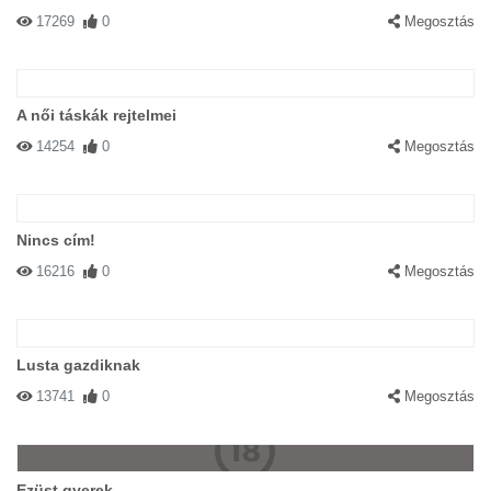
17269
0
Megosztás
A női táskák rejtelmei
14254
0
Megosztás
Nincs cím!
16216
0
Megosztás
Lusta gazdiknak
13741
0
Megosztás
Ezüst gyerek