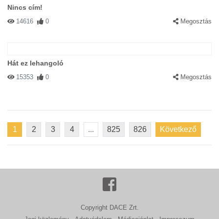
Nincs cím!
14616
0
Megosztás
Hát ez lehangoló
15353
0
Megosztás
1
2
3
4
...
825
826
Következő
Copyright DACE Zrt.