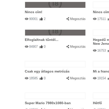
Nincs cím!
Nincs cím
90001
2
Megosztás
17511
Elfoglaltnak tűntél...
Hegedű m
New Jers
84907
0
Megosztás
16753
Csak egy átlagos metrózás
Mi a fran
18585
0
Megosztás
19154
Super Mario 7980x1080-ban
Hétfő