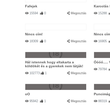
Fafejek
Karcolás 
15594
0
Megosztás
15288
Nincs cím!
Nincs cím
18309
0
Megosztás
16905
Hál istennek hogy eltakarta a
Óóóó..... 
köldökét és a gyerekek nem látják!
79784
102773
1
Megosztás
oO
Puncimág
95942
1
Megosztás
88319