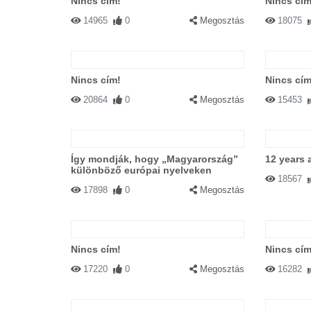
Nincs cím!
Nincs cím
14965
0
Megosztás
18075
Nincs cím!
Nincs cím
20864
0
Megosztás
15453
Így mondják, hogy „Magyarország”
12 years 
különböző európai nyelveken
18567
17898
0
Megosztás
Nincs cím!
Nincs cím
17220
0
Megosztás
16282