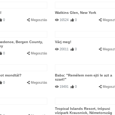
!
Watkins Glen, New York
0
Megosztás
16524
0
Megosz
edence, Bergen County,
Várj meg!
ey
20011
0
Megosz
0
Megosztás
cot mondtál?
Baba: "Remélem nem ejti le azt a
szart!"
0
Megosztás
19491
0
Megosz
Tropical Islands Resort, trópusi
vízipark Krausnick, Németország