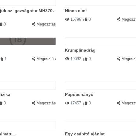
juk az igazságot a MH370-
Nincs cím!
16796
0
Megosz
0
Megosztás
Krumplinadrág
1
Megosztás
19092
0
Megosz
izika
Papucshányó
0
Megosztás
17457
0
Megosz
lmart...
Egy csábító ajánlat