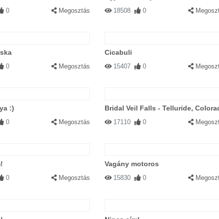
0
Megosztás
18508
0
Megosz
ska
Cicabuli
0
Megosztás
15407
0
Megosz
a :)
Bridal Veil Falls - Telluride, Color
0
Megosztás
17110
0
Megosz
!
Vagány motoros
0
Megosztás
15830
0
Megosz