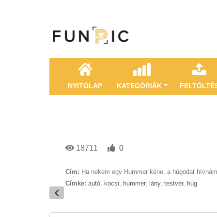
NYITÓLAP
KATEGÓRIÁK
FELTÖLTÉ
18711
0
Cím:
Ha nekem egy Hummer kéne, a húgodat hívnám.
Címke:
autó
,
kocsi
,
hummer
,
lány
,
testvér
,
húg