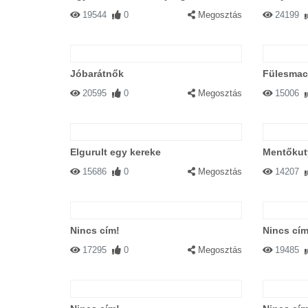
19544
0
Megosztás
24199
Jóbarátnők
Fülesmac
20595
0
Megosztás
15006
Elgurult egy kereke
Mentőkuty
15686
0
Megosztás
14207
Nincs cím!
Nincs cím
17295
0
Megosztás
19485