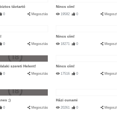
biztos távtartó
Nincs cím!
0
Megosztás
19582
0
Megosz
!
Nincs cím!
0
Megosztás
18271
0
Megosz
Valaki szereti Helent!
Nincs cím!
0
Megosztás
17516
0
Megosz
nes ;)
Házi cunami
0
Megosztás
20261
0
Megosz