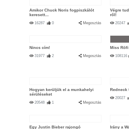
Amikor Chuck Noris fogpiszkálót
Végre tud
keresett...
ről!
16287
0
Megosztás
20247
Nincs cím!
Miss Röfi
31977
2
Megosztás
108116
Hogyan kerüljük el a munkahelyi
Redneck f
sérüléseket
20027
20548
1
Megosztás
Egy Justin Bieber rajongó
Irány a Wa