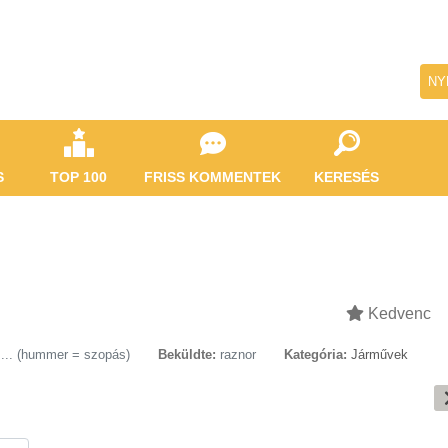
NY
S
TOP 100
FRISS KOMMENTEK
KERESÉS
Kedvenc
.. (hummer = szopás)
Beküldte:
raznor
Kategória:
Járművek