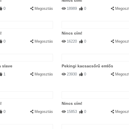
!
Nincs cím!
0
Megosztás
18989
0
Megosz
!
Nincs cím!
0
Megosztás
16220
0
Megosz
a slave
Pekingi kacsacsőrű emlős
1
Megosztás
23930
0
Megosz
!
Nincs cím!
0
Megosztás
15853
0
Megosz