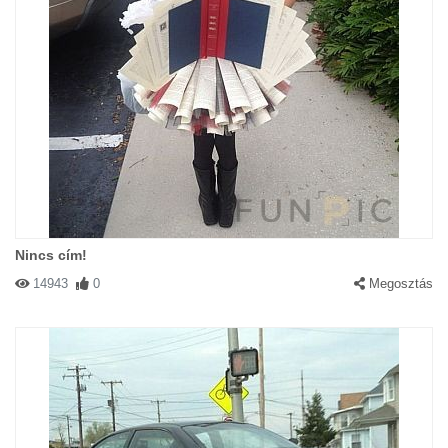
Nincs cím!
14943
0
Megosztás