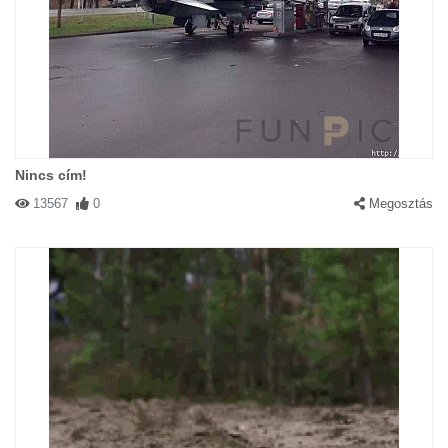
Nincs cím!
13567
0
Megosztás