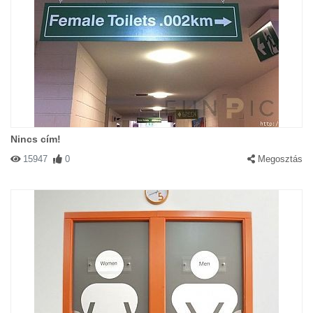
Nincs cím!
15947
0
Megosztás