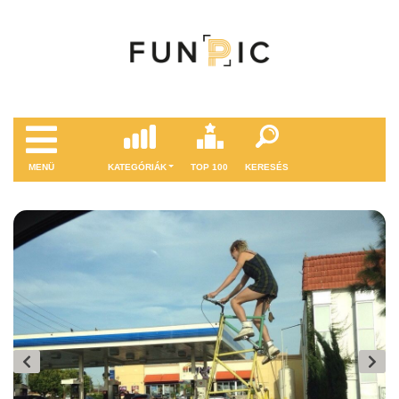
MENÜ
KATEGÓRIÁK
TOP 100
KERESÉS