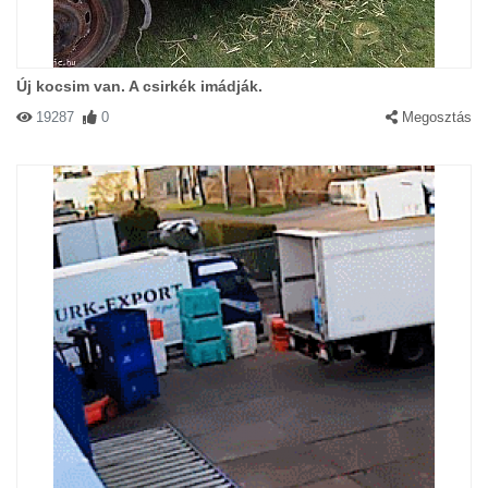
Új kocsim van. A csirkék imádják.
19287
0
Megosztás