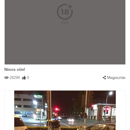
Nincs cím!
28299
0
Megosztás