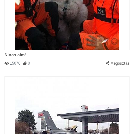
Nincs cím!
15076
0
Megosztás