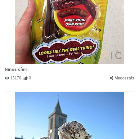
Nincs cím!
15170
0
Megosztás