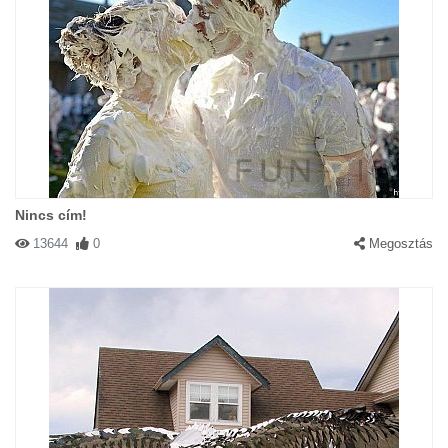
Nincs cím!
13644
0
Megosztás