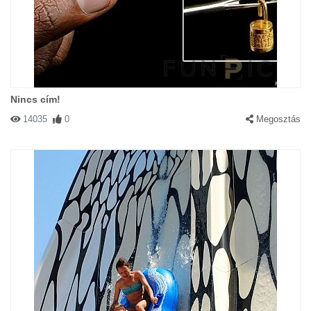
Nincs cím!
14035
0
Megosztás