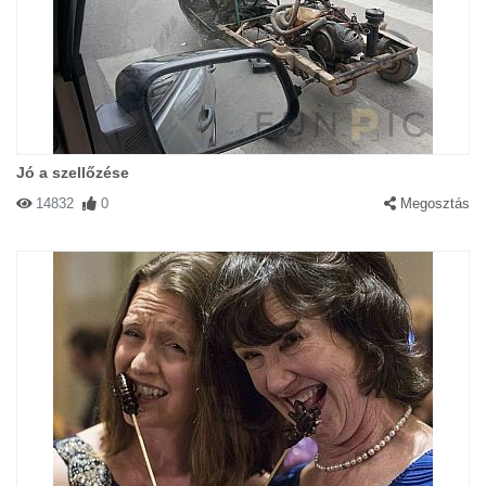
Jó a szellőzése
14832
0
Megosztás