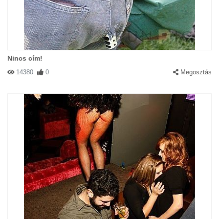
Nincs cím!
14380
0
Megosztás