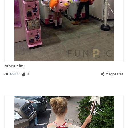
Nincs cím!
14866
0
Megosztás