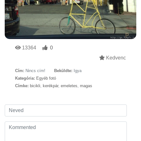
13364
0
Kedvenc
Cím:
Nincs cím!
Beküldte:
Igya
Kategória:
Egyéb fotó
Címke:
bicikli
,
kerékpár
,
emeletes
,
magas