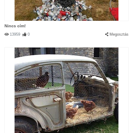
Nincs cím!
13959
0
Megosztás