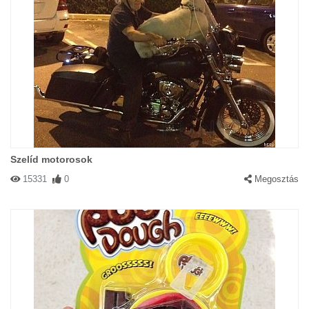
Szelíd motorosok
15331
0
Megosztás