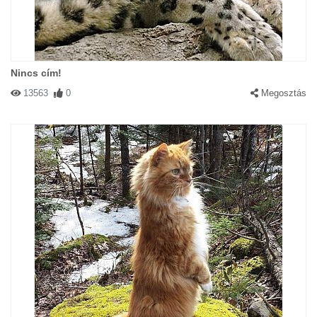
Nincs cím!
13563
0
Megosztás