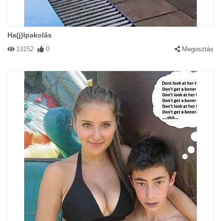
Ha(j)lpakolás
13152
0
Megosztás