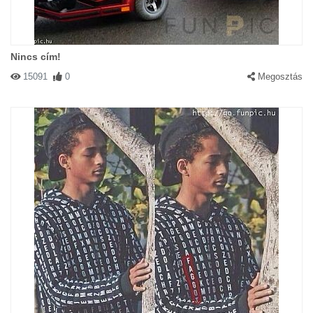
Nincs cím!
15091
0
Megosztás