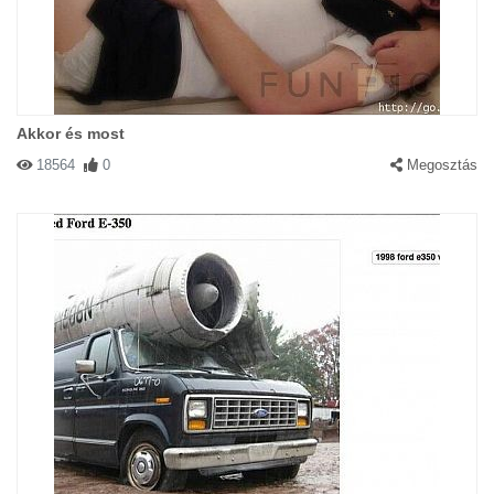
Akkor és most
18564
0
Megosztás