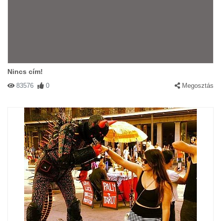
Nincs cím!
83576
0
Megosztás