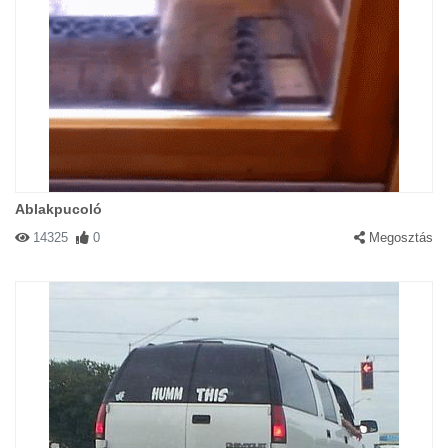
Ablakpucoló
14325
0
Megosztás