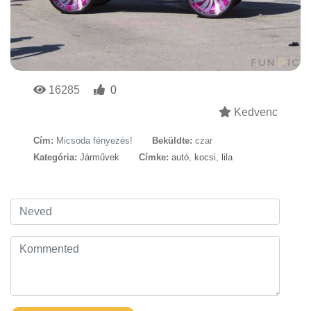
16285
0
Kedvenc
Cím:
Micsoda fényezés!
Beküldte:
czar
Kategória:
Járművek
Címke:
autó
,
kocsi
,
lila