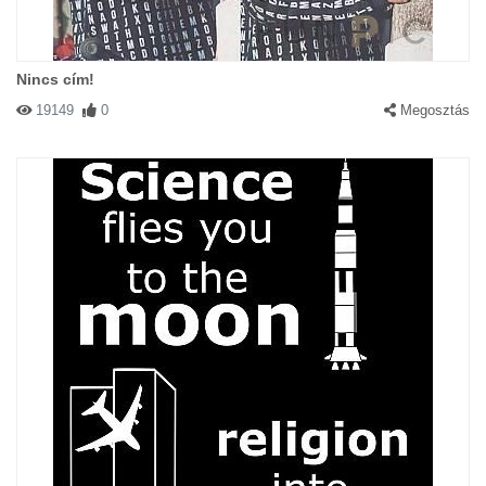
Nincs cím!
19149
0
Megosztás