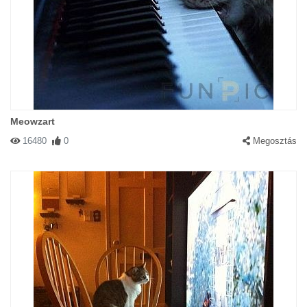
Meowzart
16480
0
Megosztás