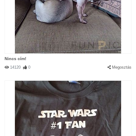
Nincs cím!
14120
0
Megosztás