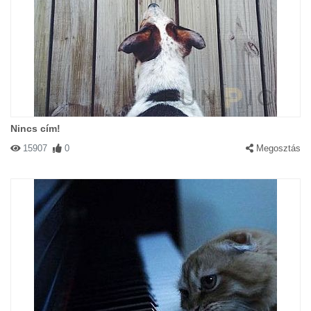
Nincs cím!
15907
0
Megosztás