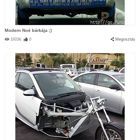
Modern Noé bárkája ;)
16036
0
Megosztás