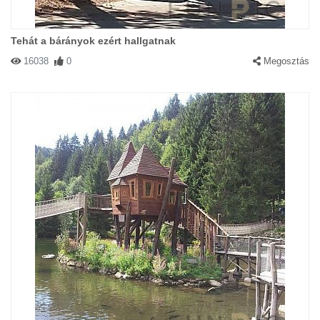
Tehát a bárányok ezért hallgatnak
16038
0
Megosztás