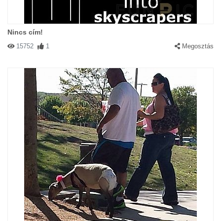
Nincs cím!
15752
1
Megosztás