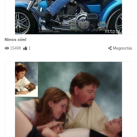
Nincs cím!
15498
1
Megosztás