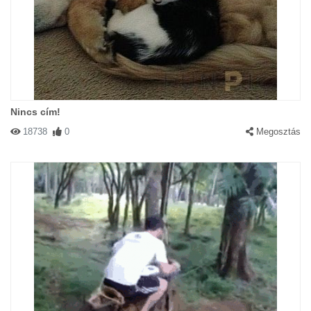
Nincs cím!
18738
0
Megosztás