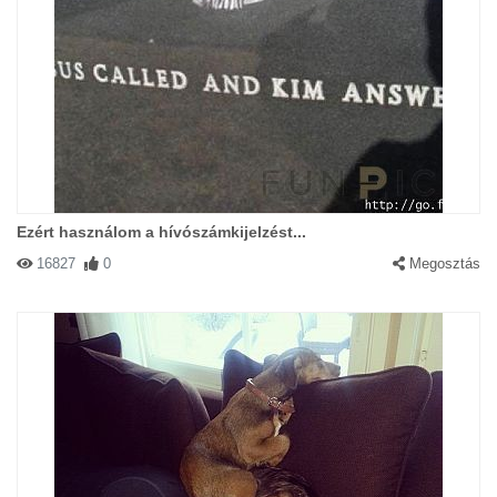
Ezért használom a hívószámkijelzést...
16827
0
Megosztás