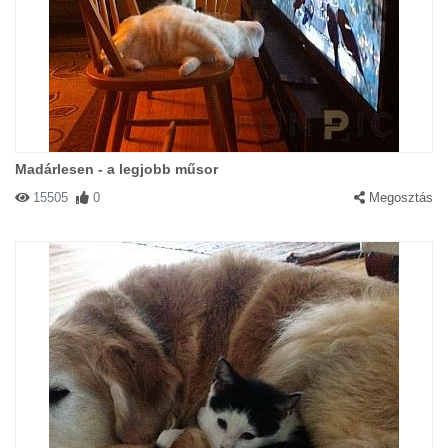
Madárlesen - a legjobb műsor
15505
0
Megosztás