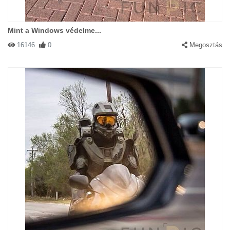
Mint a Windows védelme...
16146
0
Megosztás