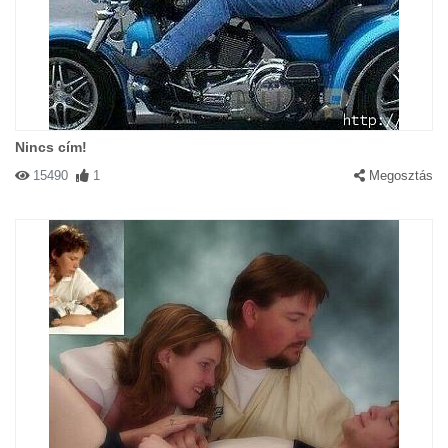
Nincs cím!
15490
1
Megosztás