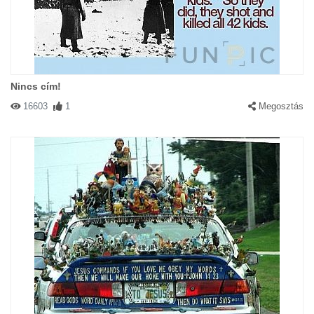
Nincs cím!
16603
1
Megosztás