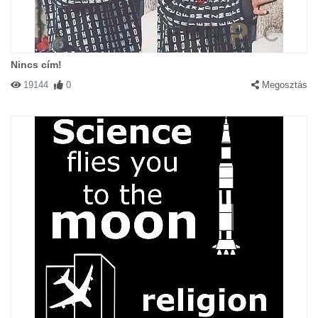
Nincs cím!
19144
0
Megosztás