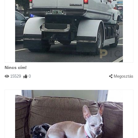
Nincs cím!
15529
0
Megosztás