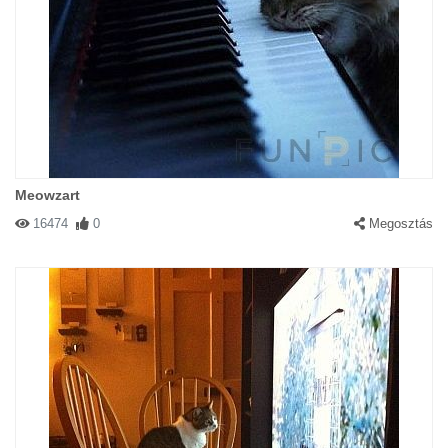
Meowzart
16474
0
Megosztás