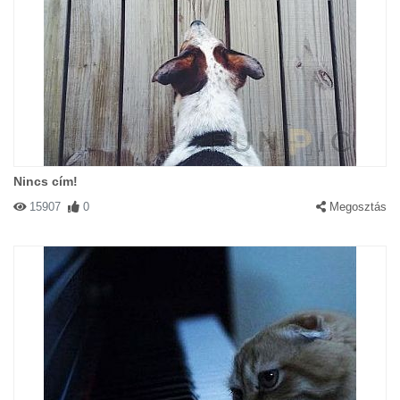
Nincs cím!
15907
0
Megosztás