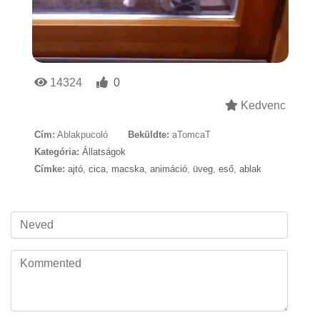
14324
0
Kedvenc
Cím:
Ablakpucoló
Beküldte:
aTomcaT
Kategória:
Állatságok
Címke:
ajtó
,
cica
,
macska
,
animáció
,
üveg
,
eső
,
ablak