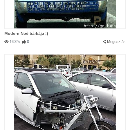
Modern Noé bárkája ;)
16025
0
Megosztás