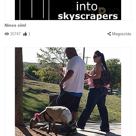
Nincs cím!
15747
1
Megosztás