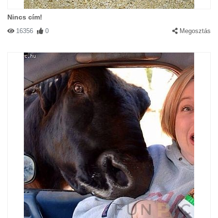
Nincs cím!
16356
0
Megosztás