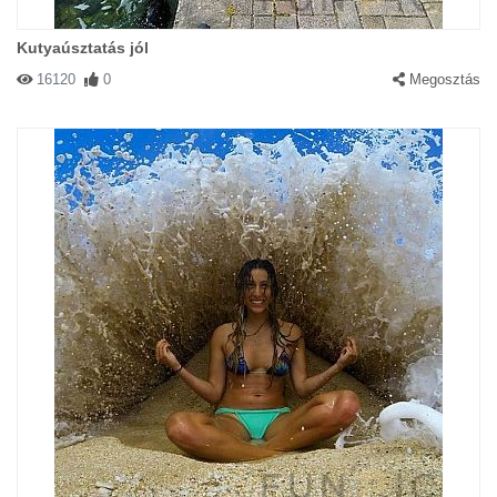
Kutyaúsztatás jól
16120
0
Megosztás