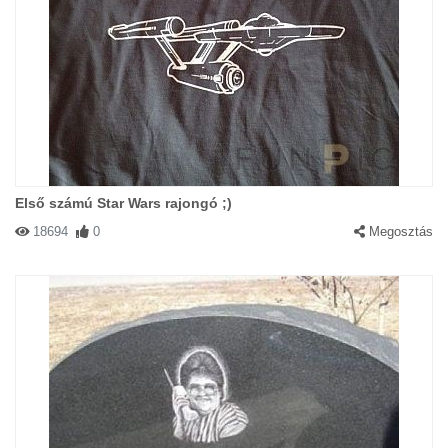
Első számú Star Wars rajongó ;)
18694
0
Megosztás