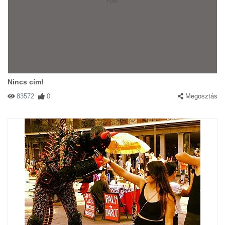
Nincs cím!
83572
0
Megosztás