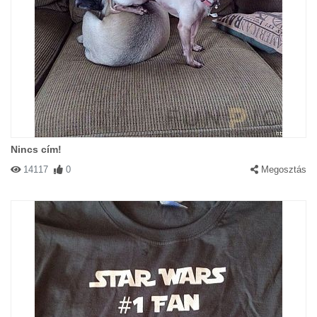
Nincs cím!
14117
0
Megosztás