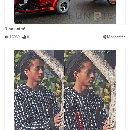
Nincs cím!
15089
0
Megosztás