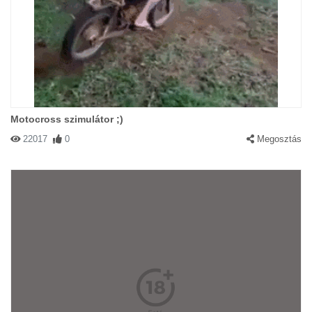
Motocross szimulátor ;)
22017
0
Megosztás