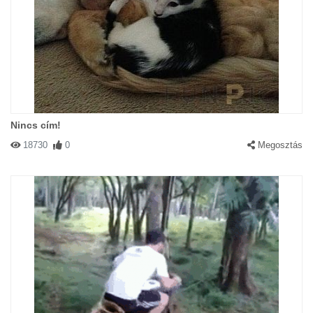
Nincs cím!
18730
0
Megosztás