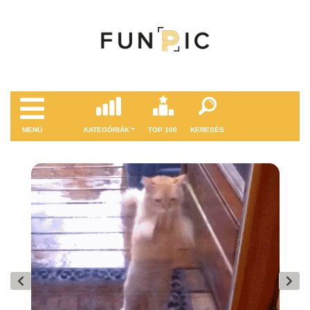
MENÜ
KATEGÓRIÁK
TOP 100
KERESÉS