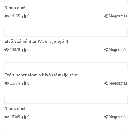
Nincs cím!
14105
0
Megosztás
Első számú Star Wars rajongó ;)
18679
0
Megosztás
Ezért használom a hívószámkijelzést...
16774
0
Megosztás
Nincs cím!
15045
0
Megosztás