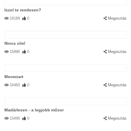
Iszol te rendesen?
18189
0
Megosztás
Nincs cím!
15896
0
Megosztás
Meowzart
16460
0
Megosztás
Madárlesen - a legjobb műsor
15490
0
Megosztás