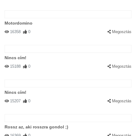
Motordomino
16358
0
Megosztás
Nincs cím!
15188
0
Megosztás
Nincs cím!
15207
0
Megosztás
Rossz az, aki rosszra gondol ;)
16369
0
Megosztás