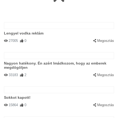
Lengyel vodka reklám
27005
0
Megosztás
Nagyon hatékony. Én azért Imádkozom, hogy az emberek
megdögöljen
33183
2
Megosztás
Sokkot kapott!
15864
0
Megosztás