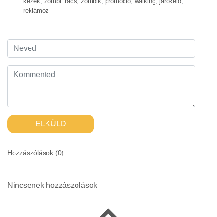
kezek
,
zombi
,
rács
,
zombik
,
promóció
,
walking
,
járókelő
,
reklámoz
ELKÜLD
Hozzászólások (
0
)
Nincsenek hozzászólások