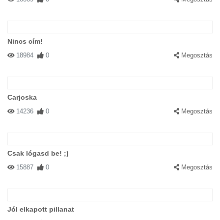
Nincs cím!
18984
0
Megosztás
Carjoska
14236
0
Megosztás
Csak lógasd be! ;)
15887
0
Megosztás
Jól elkapott pillanat