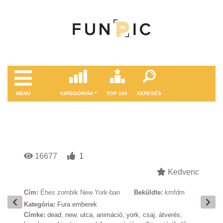
MENÜ
KATEGÓRIÁK
TOP 100
KERESÉS
16677
1
Kedvenc
Cím:
Éhes zombik New York-ban
Beküldte:
kmfdm
Kategória:
Fura emberek
Címke:
dead
,
new
,
utca
,
animáció
,
york
,
csaj
,
átverés
,