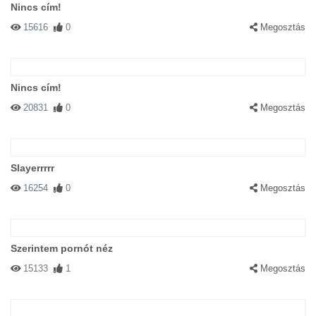
Nincs cím!
15616
0
Megosztás
Nincs cím!
20831
0
Megosztás
Slayerrrrr
16254
0
Megosztás
Szerintem pornót néz
15133
1
Megosztás