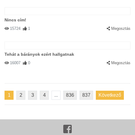
Nincs cím!
15724
1
Megosztás
Tehát a bárányok ezért hallgatnak
16007
0
Megosztás
1
2
3
4
...
836
837
Következő