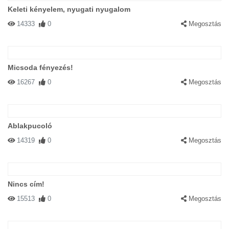
Keleti kényelem, nyugati nyugalom
14333
0
Megosztás
Micsoda fényezés!
16267
0
Megosztás
Ablakpucoló
14319
0
Megosztás
Nincs cím!
15513
0
Megosztás