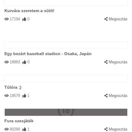
Kurvára szeretem a sütit!
17194
0
Megosztás
Egy bezárt baseball stadion - Osaka, Japán
18883
0
Megosztás
Túlóra ;)
19579
1
Megosztás
Fura szexjáték
80290
1
Megosztás