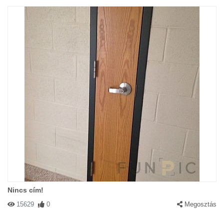
Nincs cím!
15629
0
Megosztás