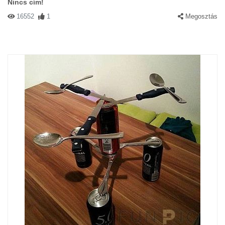
Nincs cím!
16552
1
Megosztás