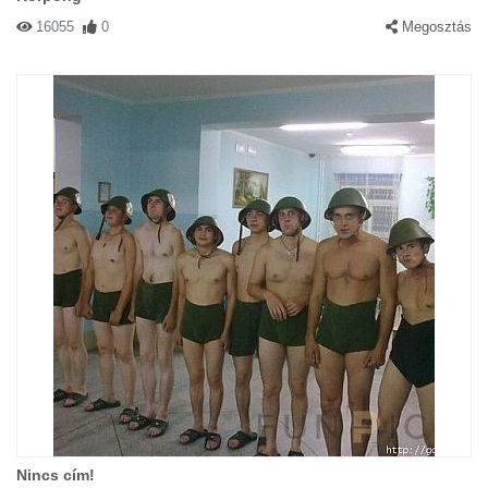
16055
0
Megosztás
Nincs cím!