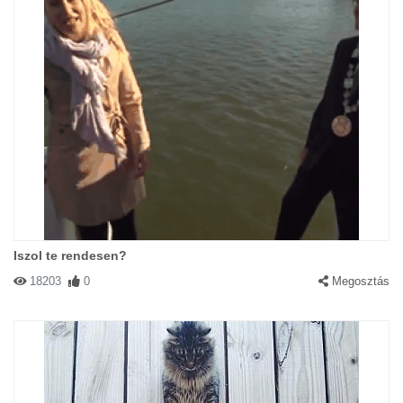
Iszol te rendesen?
18203
0
Megosztás