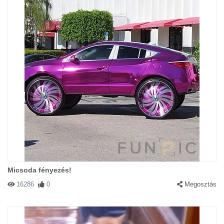
Micsoda fényezés!
16286
0
Megosztás