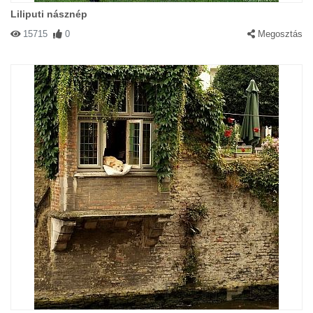
Liliputi násznép
15715
0
Megosztás