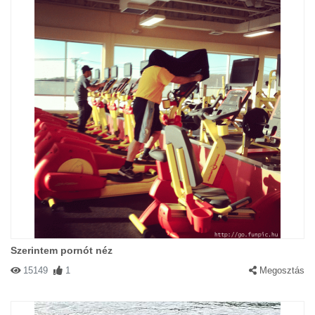
Szerintem pornót néz
15149
1
Megosztás