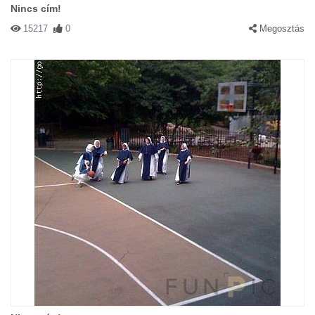
Nincs cím!
15217
0
Megosztás