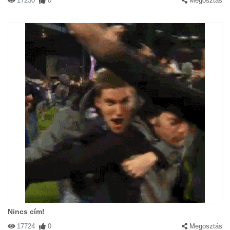
17230
0
Megosztás
Nincs cím!
17724
0
Megosztás