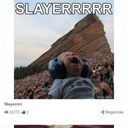
Slayerrrrr
16272
0
Megosztás