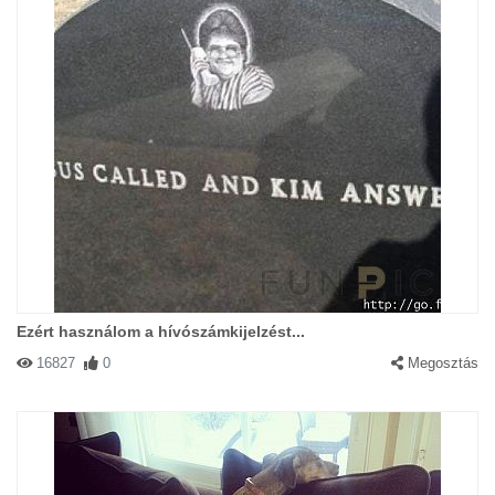
Ezért használom a hívószámkijelzést...
16827
0
Megosztás