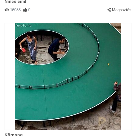
Nincs cím!
16085
0
Megosztás
Körpong