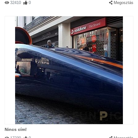
32410
0
Megosztás
Nincs cím!