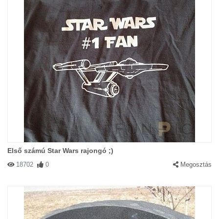
Első számú Star Wars rajongó ;)
18702
0
Megosztás