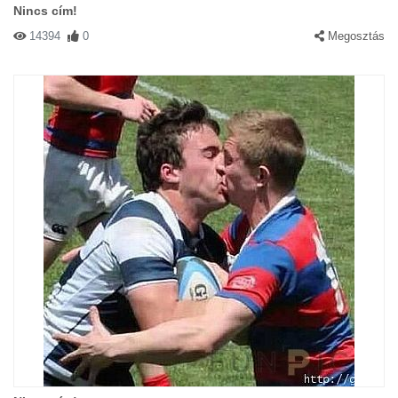
Nincs cím!
14394
0
Megosztás