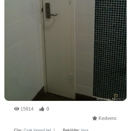
15914
0
Kedvenc
Cím:
Csak lógasd be! ;)
Beküldte:
Igya