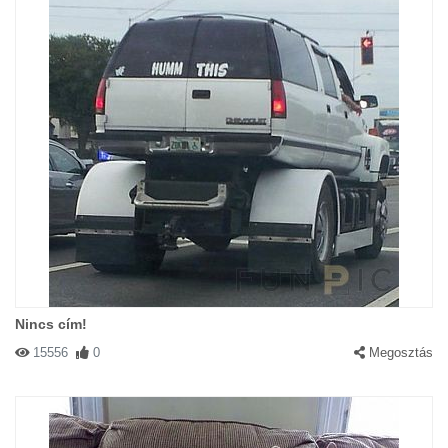
Nincs cím!
15556
0
Megosztás