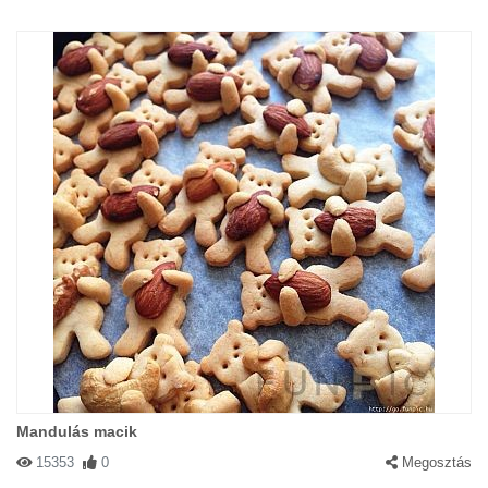
Mandulás macik
15353
0
Megosztás