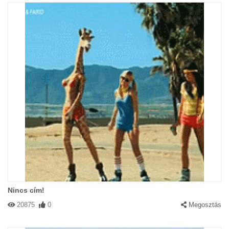
Nincs cím!
20875
0
Megosztás