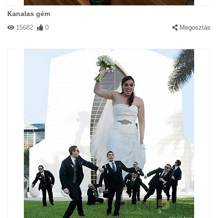
Kanalas gém
15682
0
Megosztás