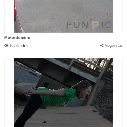
Motordomino
16375
0
Megosztás