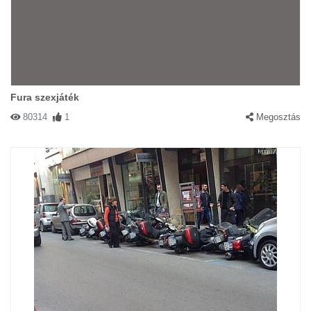
Fura szexjáték
80314
1
Megosztás