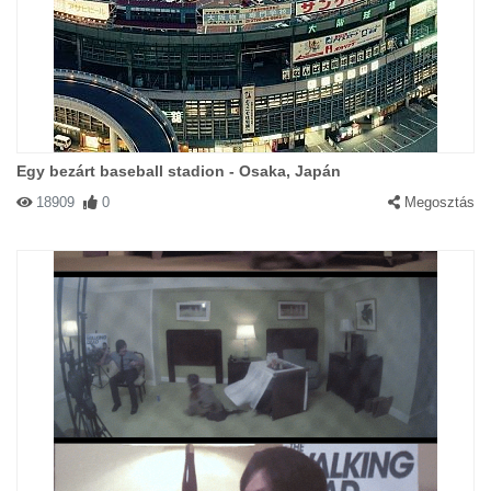
Egy bezárt baseball stadion - Osaka, Japán
18909
0
Megosztás