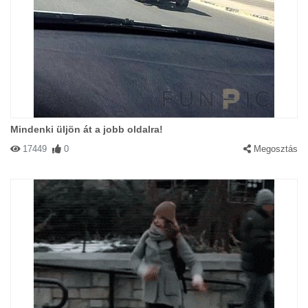
Mindenki üljön át a jobb oldalra!
17449
0
Megosztás