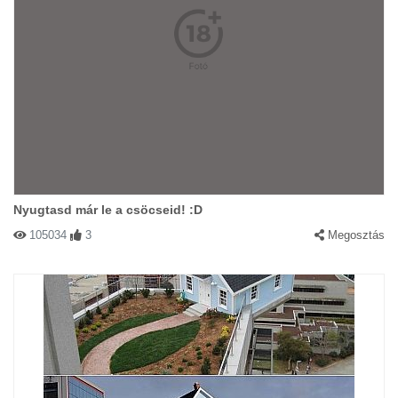
Nyugtasd már le a csöcseid! :D
105034
3
Megosztás