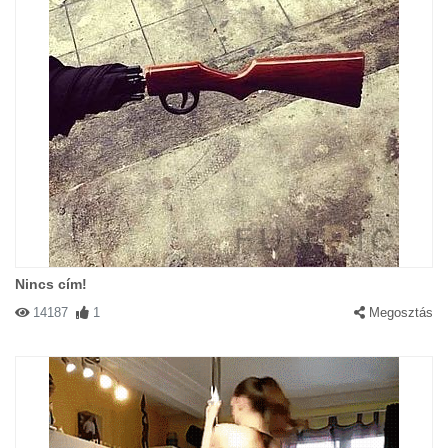
Nincs cím!
14187
1
Megosztás