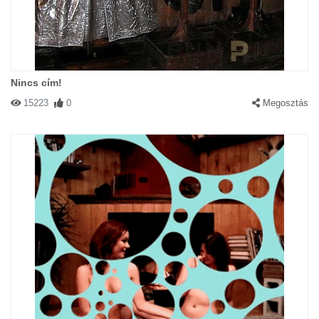
Nincs cím!
15223
0
Megosztás