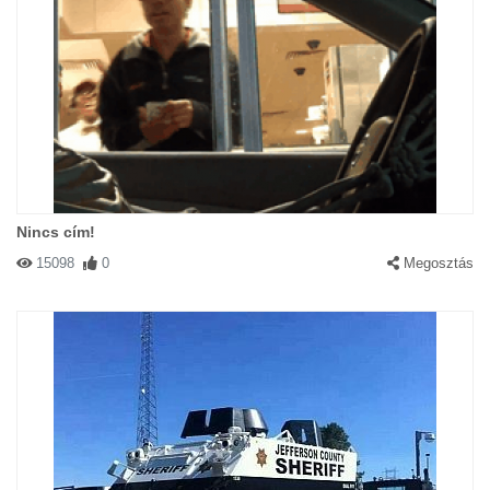
Nincs cím!
15098
0
Megosztás