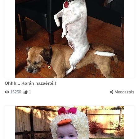
Ohhh... Korán hazaértél!
16250
1
Megosztás