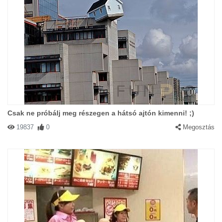
Csak ne próbálj meg részegen a hátsó ajtón kimenni! ;)
19837
0
Megosztás