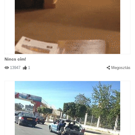
Nincs cím!
13947
1
Megosztás