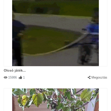
Olcsó játék...
15986
1
Megosztás