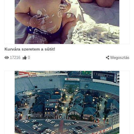
Kurvára szeretem a sütit!
17216
0
Megosztás