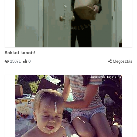
Sokkot kapott!
15871
0
Megosztás