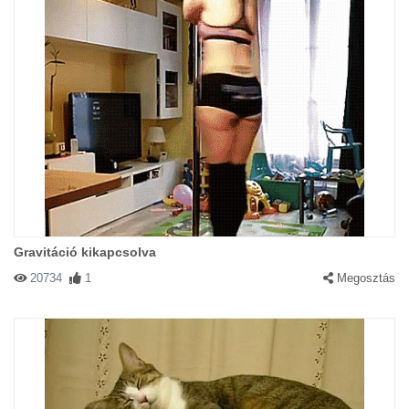
Gravitáció kikapcsolva
20734
1
Megosztás