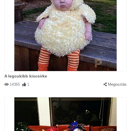
A legcukibb kiscsirke
14365
1
Megosztás