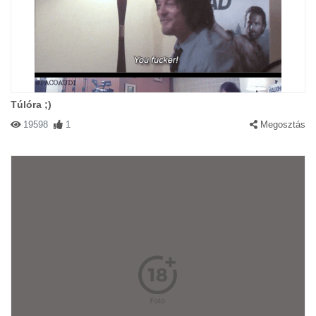
Túlóra ;)
19598
1
Megosztás