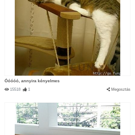
Óóóóó, annyira kényelmes
15518
1
Megosztás