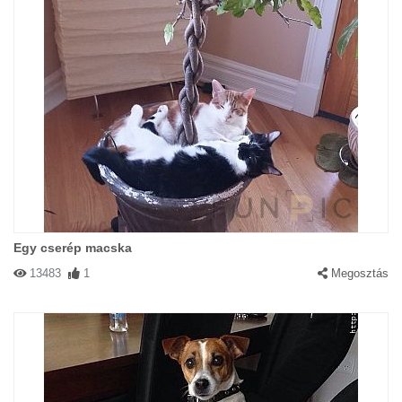
Egy cserép macska
13483
1
Megosztás