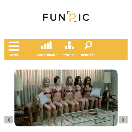
MENÜ
KATEGÓRIÁK
TOP 100
KERESÉS