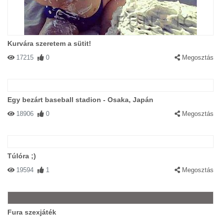
Kurvára szeretem a sütit!
17215
0
Megosztás
Egy bezárt baseball stadion - Osaka, Japán
18906
0
Megosztás
Túlóra ;)
19594
1
Megosztás
Fura szexjáték