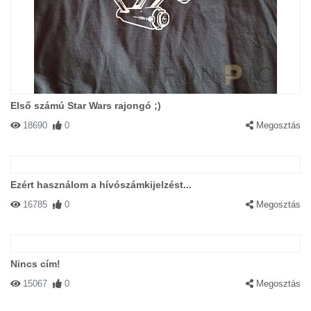
Első számú Star Wars rajongó ;)
18690
0
Megosztás
Ezért használom a hívószámkijelzést...
16785
0
Megosztás
Nincs cím!
15067
0
Megosztás