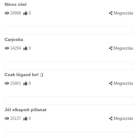
Nincs cím!
18998
0
Megosztás
Carjoska
14259
0
Megosztás
Csak lógasd be! ;)
15901
0
Megosztás
Jól elkapott pillanat
15137
0
Megosztás