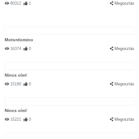
80312
1
Megosztás
Motordomino
16374
0
Megosztás
Nincs cím!
15190
0
Megosztás
Nincs cím!
15221
0
Megosztás