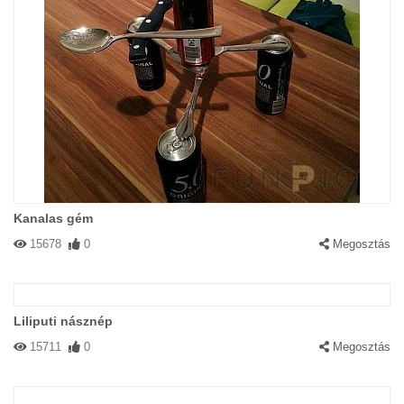
Kanalas gém
15678
0
Megosztás
Liliputi násznép
15711
0
Megosztás