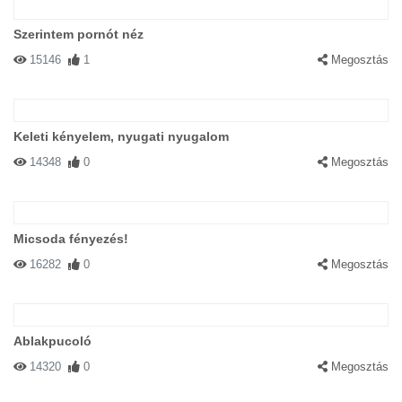
Szerintem pornót néz
15146
1
Megosztás
Keleti kényelem, nyugati nyugalom
14348
0
Megosztás
Micsoda fényezés!
16282
0
Megosztás
Ablakpucoló
14320
0
Megosztás