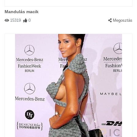
Mandulás macik
15319
0
Megosztás