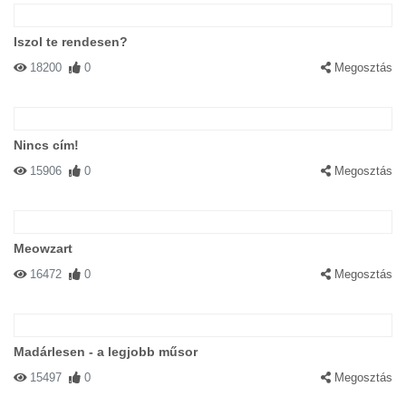
Iszol te rendesen?
18200
0
Megosztás
Nincs cím!
15906
0
Megosztás
Meowzart
16472
0
Megosztás
Madárlesen - a legjobb műsor
15497
0
Megosztás