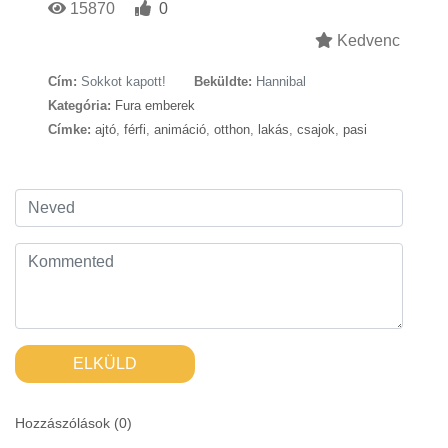
15870
0
Kedvenc
Cím:
Sokkot kapott!
Beküldte:
Hannibal
Kategória:
Fura emberek
Címke:
ajtó
,
férfi
,
animáció
,
otthon
,
lakás
,
csajok
,
pasi
ELKÜLD
Hozzászólások (
0
)