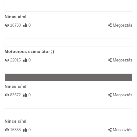
Nincs cím!
18730
0
Megosztás
Motocross szimulátor ;)
22015
0
Megosztás
Nincs cím!
83572
0
Megosztás
Nincs cím!
16385
0
Megosztás