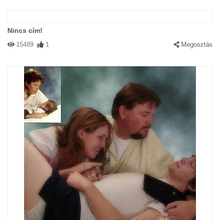
Nincs cím!
15489
1
Megosztás