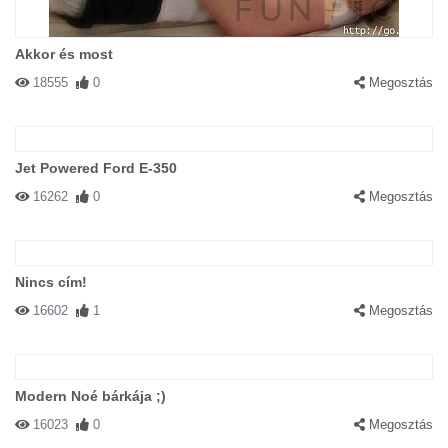
Akkor és most
18555
0
Megosztás
Jet Powered Ford E-350
16262
0
Megosztás
Nincs cím!
16602
1
Megosztás
Modern Noé bárkája ;)
16023
0
Megosztás