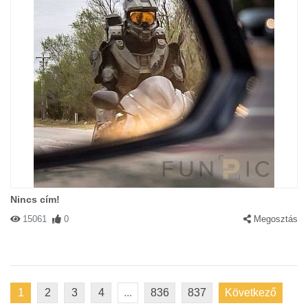
Nincs cím!
15061
0
Megosztás
1
2
3
4
...
836
837
Következő