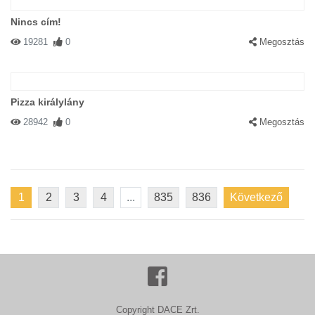
Nincs cím!
19281
0
Megosztás
Pizza királylány
28942
0
Megosztás
1
2
3
4
...
835
836
Következő
Copyright DACE Zrt.