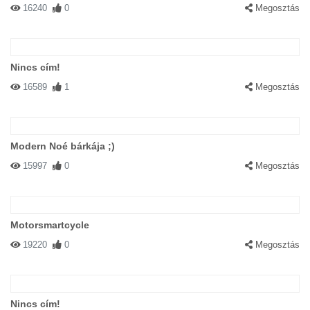
16240
0
Megosztás
Nincs cím!
16589
1
Megosztás
Modern Noé bárkája ;)
15997
0
Megosztás
Motorsmartcycle
19220
0
Megosztás
Nincs cím!