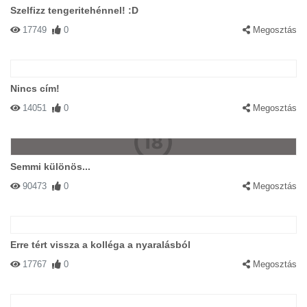
Szelfizz tengeritehénnel! :D
17749
0
Megosztás
Nincs cím!
14051
0
Megosztás
Semmi különös...
90473
0
Megosztás
Erre tért vissza a kolléga a nyaralásból
17767
0
Megosztás