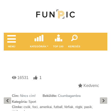
MENÜ
KATEGÓRIÁK
TOP 100
KERESÉS
16531
1
Kedvenc
Cím:
Nincs cím!
Beküldte:
Csumbagambra
Kategória:
Sport
Címke:
csók
,
foci
,
amerikai
,
futball
,
férfiak
,
rögbi
,
pasik
,