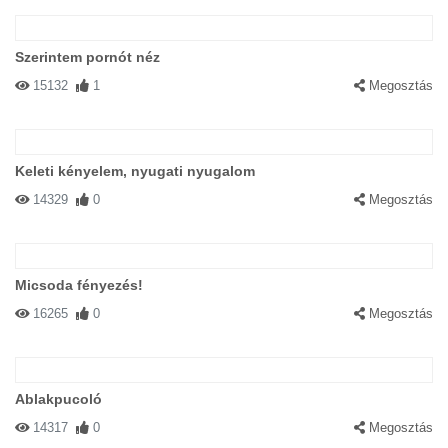
Szerintem pornót néz
15132
1
Megosztás
Keleti kényelem, nyugati nyugalom
14329
0
Megosztás
Micsoda fényezés!
16265
0
Megosztás
Ablakpucoló
14317
0
Megosztás