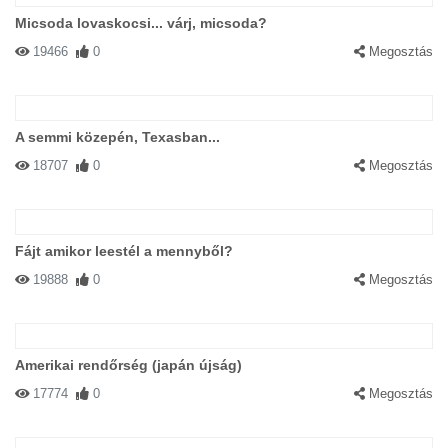
Micsoda lovaskocsi... várj, micsoda?
19466
0
Megosztás
A semmi közepén, Texasban...
18707
0
Megosztás
Fájt amikor leestél a mennyből?
19888
0
Megosztás
Amerikai rendőrség (japán újság)
17774
0
Megosztás