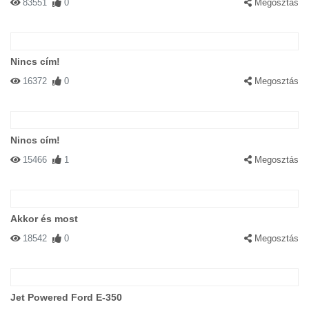
83551
0
Megosztás
Nincs cím!
16372
0
Megosztás
Nincs cím!
15466
1
Megosztás
Akkor és most
18542
0
Megosztás
Jet Powered Ford E-350