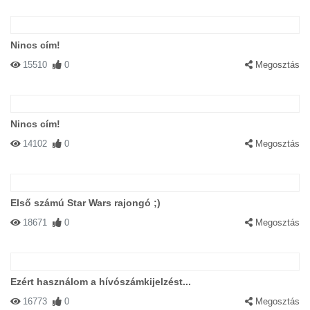
Nincs cím!
15510
0
Megosztás
Nincs cím!
14102
0
Megosztás
Első számú Star Wars rajongó ;)
18671
0
Megosztás
Ezért használom a hívószámkijelzést...
16773
0
Megosztás