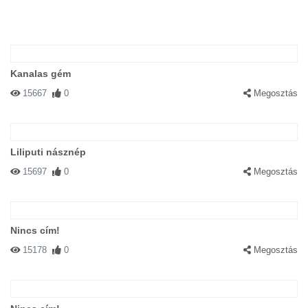
Kanalas gém
15667
0
Megosztás
Liliputi násznép
15697
0
Megosztás
Nincs cím!
15178
0
Megosztás