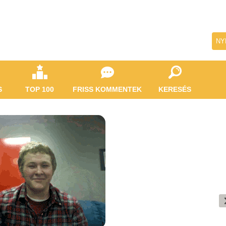
NY
S
TOP 100
FRISS KOMMENTEK
KERESÉS