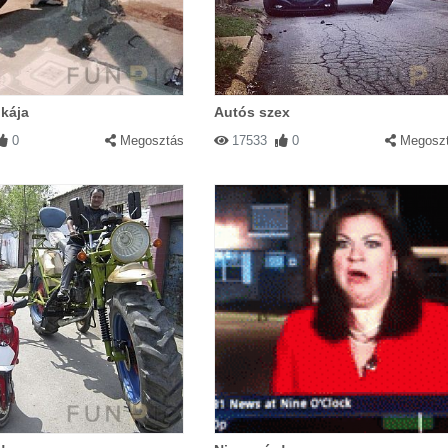
kája
Autós szex
0
Megosztás
17533
0
Megosz