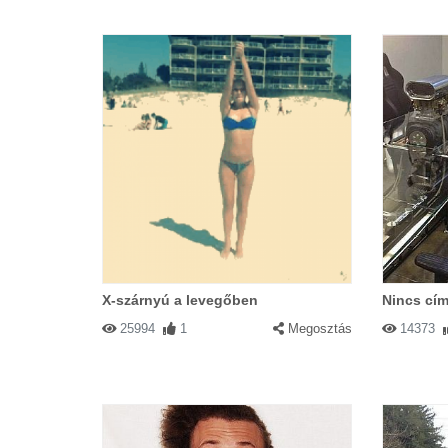
X-szárnyú a levegőben
Nincs cím
25994
1
Megosztás
14373