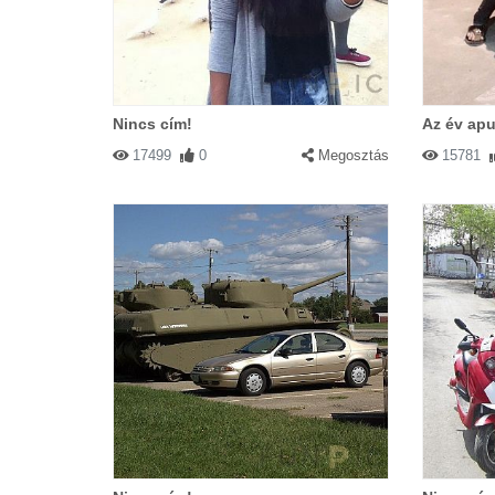
Nincs cím!
Az év apu
17499
0
Megosztás
15781