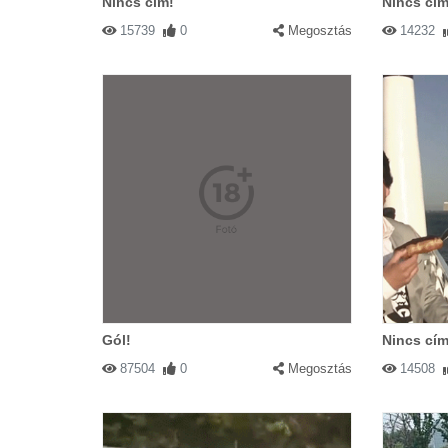
Nincs cím!
Nincs cím
15739
0
Megosztás
14232
Gól!
Nincs cím
87504
0
Megosztás
14508