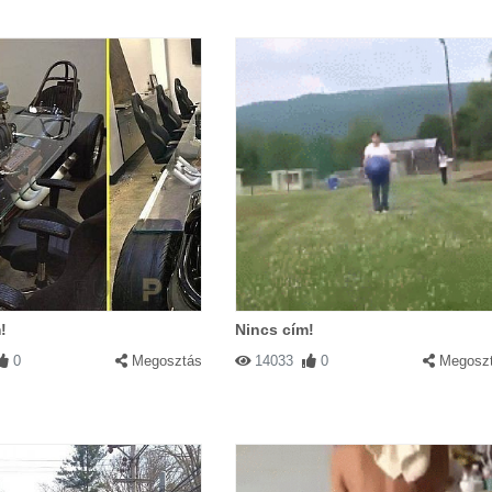
!
Nincs cím!
0
Megosztás
14033
0
Megosz