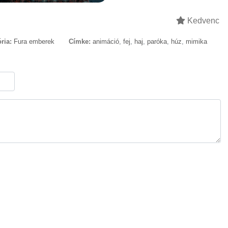
Kedvenc
ria:
Fura emberek
Címke:
animáció
,
fej
,
haj
,
paróka
,
húz
,
mimika