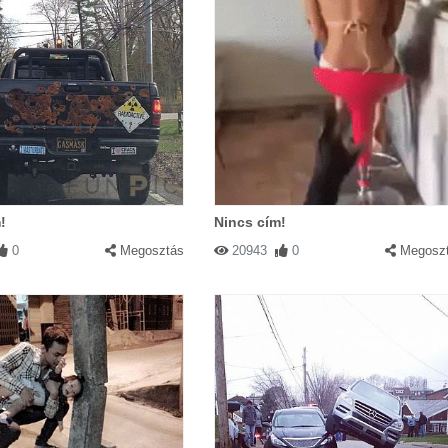
!
Nincs cím!
0
Megosztás
20943
0
Megosz