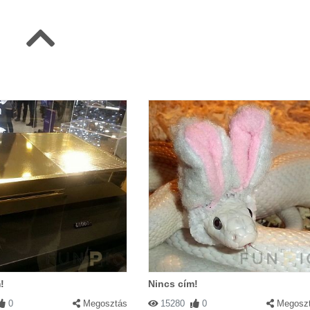
!
Nincs cím!
0
Megosztás
15280
0
Megosz