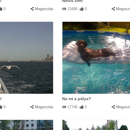
!
Nincs cím!
0
Megosztás
13486
0
Megosz
!
Na mi a pálya?
0
Megosztás
17746
0
Megosz