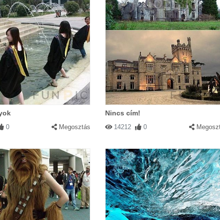
yok
Nincs cím!
0
Megosztás
14212
0
Megosz