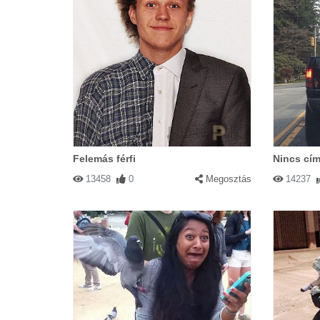
Felemás férfi
Nincs cím
13458
0
Megosztás
14237