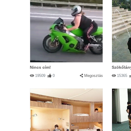
Nincs cím!
Szökőlán
19509
0
Megosztás
15365