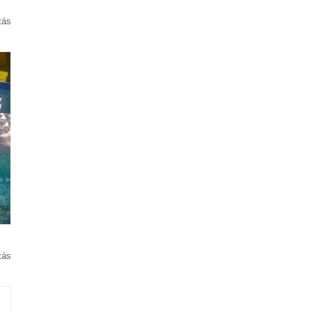
tás
tás