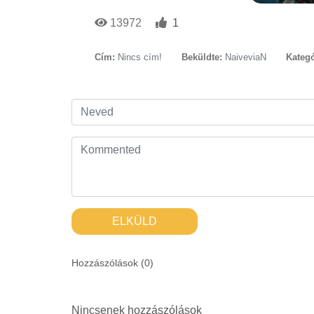
13972
1
Cím:
Nincs cím!
Beküldte:
NaiveviaN
Kategó
ELKÜLD
Hozzászólások (
0
)
Nincsenek hozzászólások