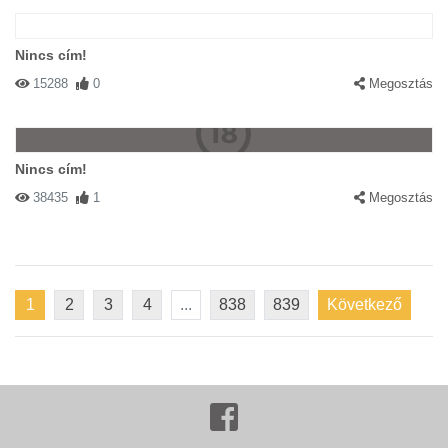
Nincs cím!
15288
0
Megosztás
Nincs cím!
38435
1
Megosztás
1
2
3
4
...
838
839
Következő