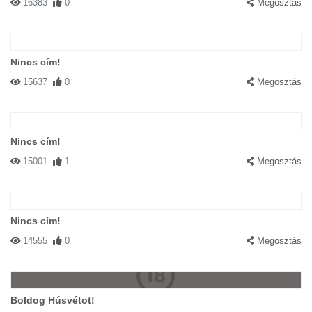
16383
0
Megosztás
Nincs cím!
15637
0
Megosztás
Nincs cím!
15001
1
Megosztás
Nincs cím!
14555
0
Megosztás
Boldog Húsvétot!