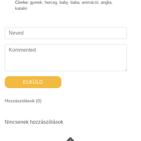
Címke:
gyerek
,
herceg
,
baby
,
baba
,
animáció
,
anglia
,
katalin
ELKÜLD
Hozzászólások (
0
)
Nincsenek hozzászólások