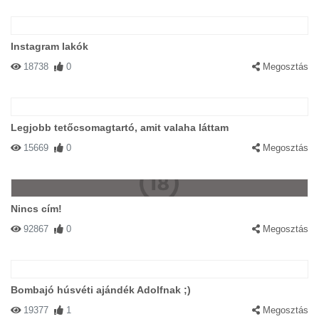
Instagram lakók
18738
0
Megosztás
Legjobb tetőcsomagtartó, amit valaha láttam
15669
0
Megosztás
Nincs cím!
92867
0
Megosztás
Bombajó húsvéti ajándék Adolfnak ;)
19377
1
Megosztás