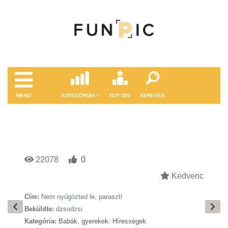
MENÜ
KATEGÓRIÁK
TOP 100
KERESÉS
22078
0
Kedvenc
Cím:
Nem nyűgözted le, paraszt!
Beküldte:
dzsodzsi
Kategória:
Babák, gyerekek
,
Hírességek