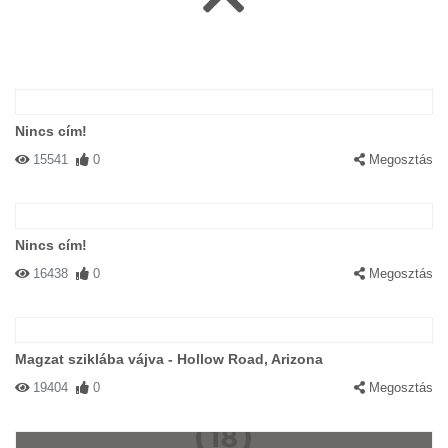
Nincs cím!
15541
0
Megosztás
Nincs cím!
16438
0
Megosztás
Magzat sziklába vájva - Hollow Road, Arizona
19404
0
Megosztás