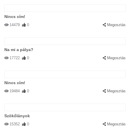
Nincs cím!
14479
0
Megosztás
Na mi a pálya?
17722
0
Megosztás
Nincs cím!
19484
0
Megosztás
Szökőlányok
15352
0
Megosztás