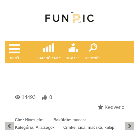
MENÜ
KATEGÓRIÁK
TOP 100
KERESÉS
14493
0
Kedvenc
Cím:
Nincs cím!
Beküldte:
madcat
Kategória:
Állatságok
Címke:
cica
,
macska
,
kalap