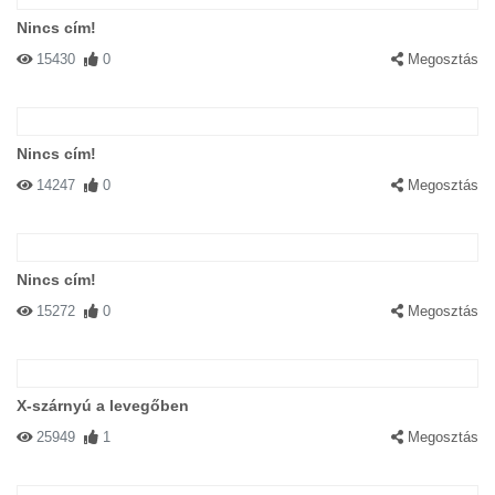
Nincs cím!
15430
0
Megosztás
Nincs cím!
14247
0
Megosztás
Nincs cím!
15272
0
Megosztás
X-szárnyú a levegőben
25949
1
Megosztás