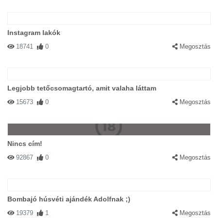
Instagram lakók
18741
0
Megosztás
Legjobb tetőcsomagtartó, amit valaha láttam
15673
0
Megosztás
Nincs cím!
92867
0
Megosztás
Bombajó húsvéti ajándék Adolfnak ;)
19379
1
Megosztás