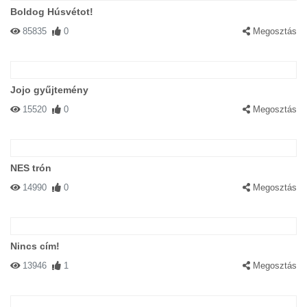
Boldog Húsvétot!
85835
0
Megosztás
Jojo gyűjtemény
15520
0
Megosztás
NES trón
14990
0
Megosztás
Nincs cím!
13946
1
Megosztás