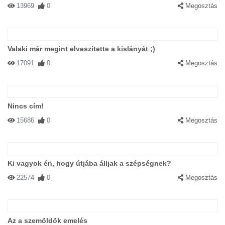
13969
0
Megosztás
Valaki már megint elveszítette a kislányát ;)
17091
0
Megosztás
Nincs cím!
15686
0
Megosztás
Ki vagyok én, hogy útjába álljak a szépségnek?
22574
0
Megosztás
Az a szemöldök emelés