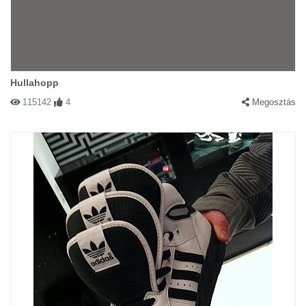
Hullahopp
115142
4
Megosztás