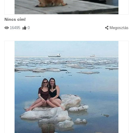
Nincs cím!
16495
0
Megosztás