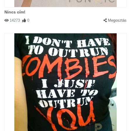
Nincs cím!
14273
0
Megosztás