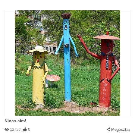
Nincs cím!
12733
0
Megosztás