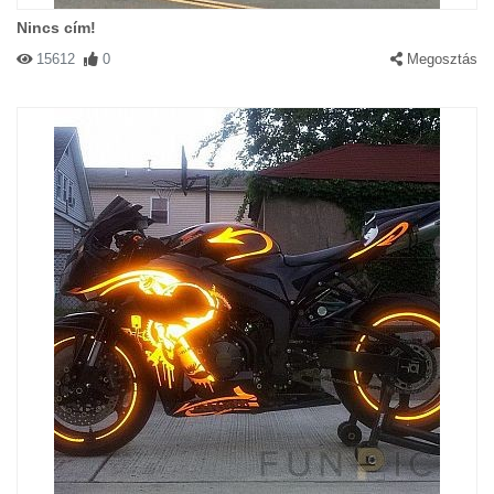
Nincs cím!
15612
0
Megosztás