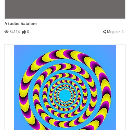
A tudás hatalom
34114
0
Megosztás