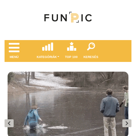
MENÜ
KATEGÓRIÁK
TOP 100
KERESÉS