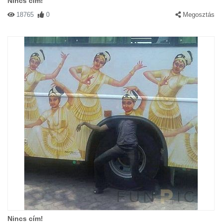
Nincs cím!
18765
0
Megosztás
Nincs cím!