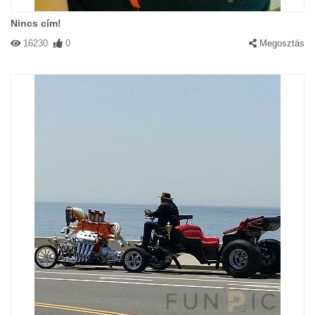
Nincs cím!
16230
0
Megosztás