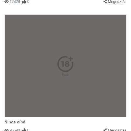
12828
0
Megosztás
Nincs cím!
95598
0
Megosztás