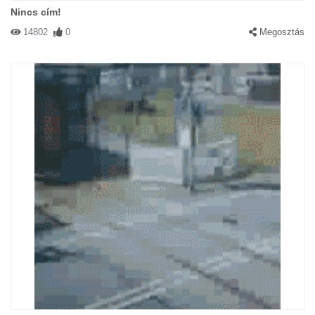
Nincs cím!
14802
0
Megosztás