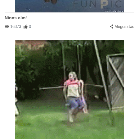
Nincs cím!
16373
0
Megosztás