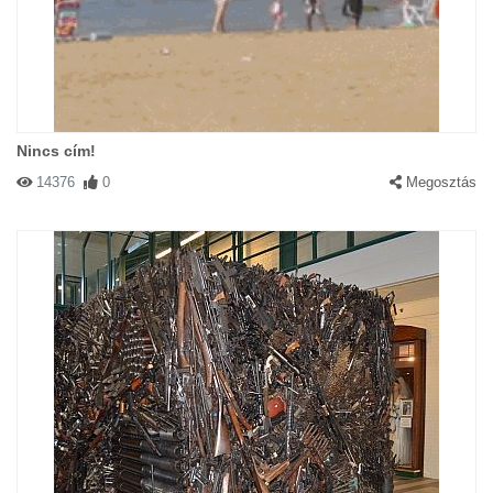
Nincs cím!
14376
0
Megosztás