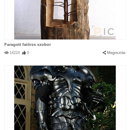
Faragott fatörzs szobor
14224
0
Megosztás