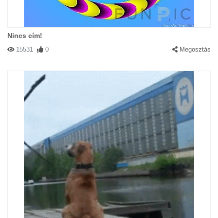
Nincs cím!
15531
0
Megosztás