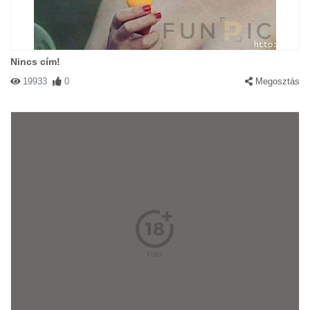
Nincs cím!
19933
0
Megosztás