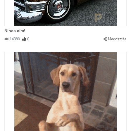
Nincs cím!
14380
0
Megosztás