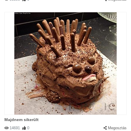
Majdnem sikerült
14691
0
Megosztás