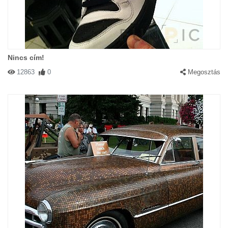
Nincs cím!
12863
0
Megosztás