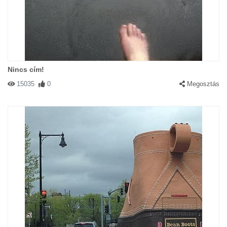
Nincs cím!
15035
0
Megosztás