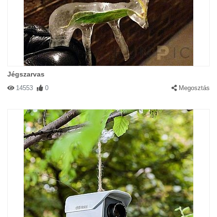
Jégszarvas
14553
0
Megosztás