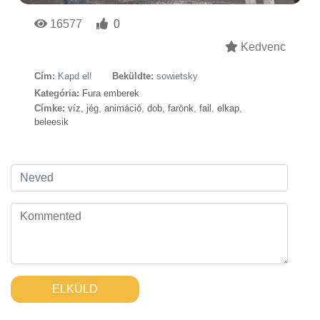
16577
0
Kedvenc
Cím:
Kapd el!
Beküldte:
sowietsky
Kategória:
Fura emberek
Címke:
víz
,
jég
,
animáció
,
dob
,
farönk
,
fail
,
elkap
,
beleesik
ELKÜLD