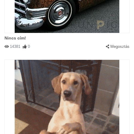
Nincs cím!
14381
0
Megosztás