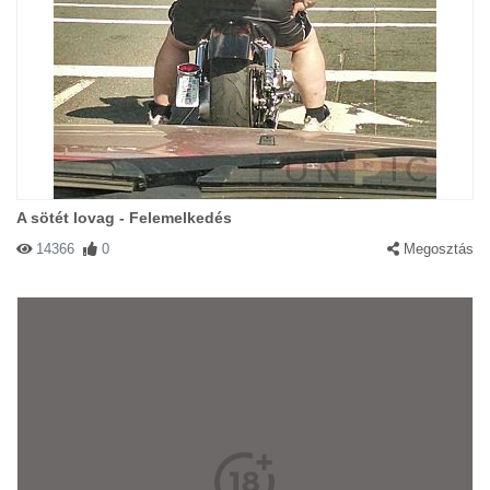
A sötét lovag - Felemelkedés
14366
0
Megosztás