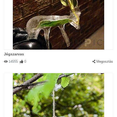
Jégszarvas
14555
0
Megosztás