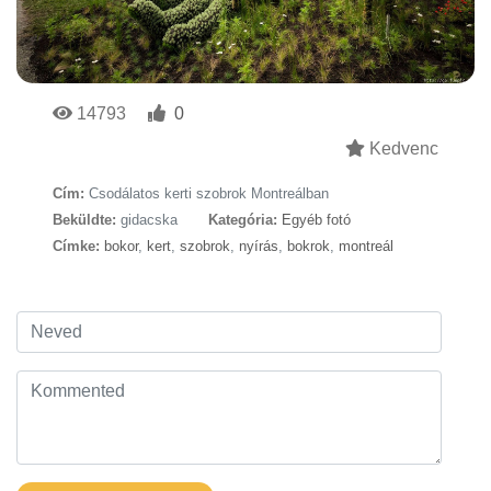
14793
0
Kedvenc
Cím:
Csodálatos kerti szobrok Montreálban
Beküldte:
gidacska
Kategória:
Egyéb fotó
Címke:
bokor
,
kert
,
szobrok
,
nyírás
,
bokrok
,
montreál