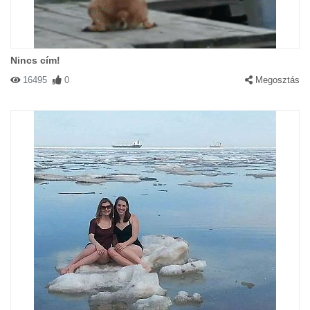
Nincs cím!
16495
0
Megosztás