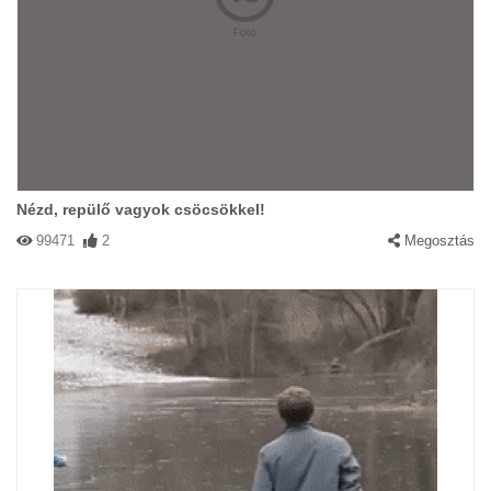
Nézd, repülő vagyok csöcsökkel!
99471
2
Megosztás