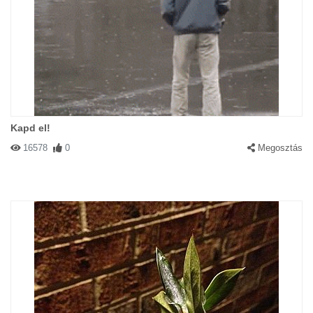
Kapd el!
16578
0
Megosztás