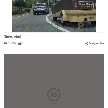
Nincs cím!
15007
0
Megosztás