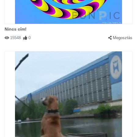
Nincs cím!
15548
0
Megosztás