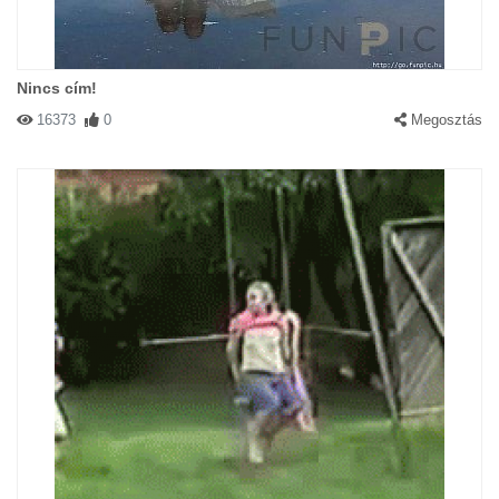
Nincs cím!
16373
0
Megosztás