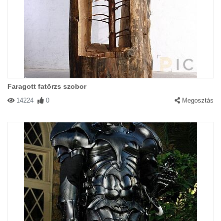
Faragott fatörzs szobor
14224
0
Megosztás