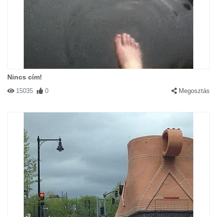
Nincs cím!
15035
0
Megosztás