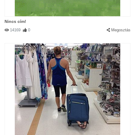
Nincs cím!
14169
0
Megosztás