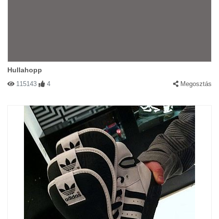
Hullahopp
115143
4
Megosztás