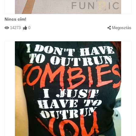
Nincs cím!
14273
0
Megosztás