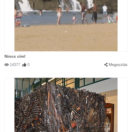
Nincs cím!
14377
0
Megosztás