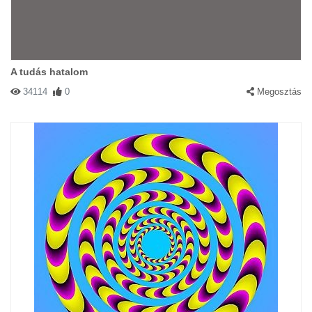
A tudás hatalom
34114
0
Megosztás