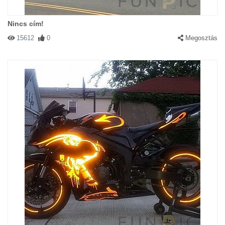
Nincs cím!
15612
0
Megosztás