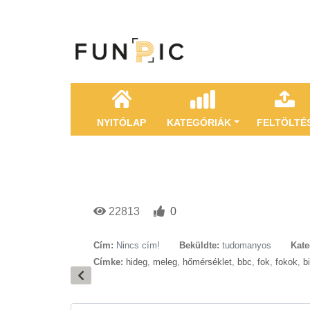
NYITÓLAP
KATEGÓRIÁK
FELTÖLTÉ
22813
0
Cím:
Nincs cím!
Beküldte:
tudomanyos
Kate
Címke:
hideg
,
meleg
,
hőmérséklet
,
bbc
,
fok
,
fokok
,
bi