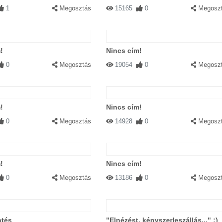
1
Megosztás
15165
0
Megosz
!
Nincs cím!
0
Megosztás
19054
0
Megosz
!
Nincs cím!
0
Megosztás
14928
0
Megosz
!
Nincs cím!
0
Megosztás
13186
0
Megosz
ntés
"Elnézést, kényszerleszállás..." ;)