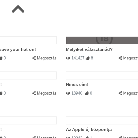
eave your hat on!
Melyiket választanád?
0
Megosztás
141427
8
Megosz
!
Nincs cím!
0
Megosztás
18940
0
Megosz
!
Az Apple új központja