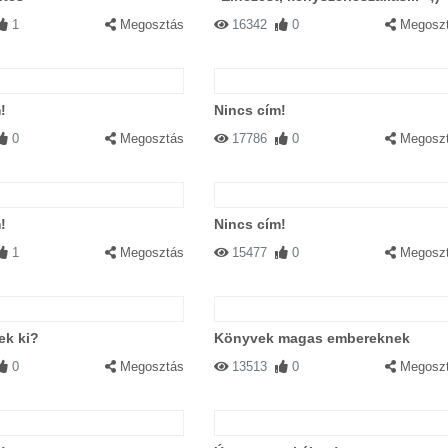
1
Megosztás
16342
0
Megosz
!
Nincs cím!
0
Megosztás
17786
0
Megosz
!
Nincs cím!
1
Megosztás
15477
0
Megosz
ek ki?
Könyvek magas embereknek
0
Megosztás
13513
0
Megosz