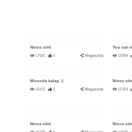
Nincs cím!
You can l
17001
0
Megosztás
15884
Micsoda kalap :)
Nincs cím
16421
0
Megosztás
15354
Nincs cím!
Nincs cím