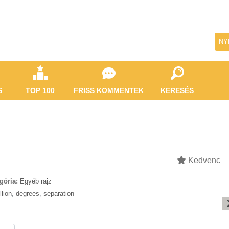
NY
S
TOP 100
FRISS KOMMENTEK
KERESÉS
Kedvenc
gória:
Egyéb rajz
llion
,
degrees
,
separation