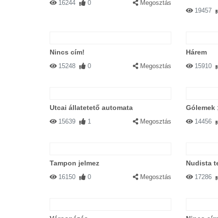
16244
0
Megosztás
19457
Nincs cím!
Hárem
15248
0
Megosztás
15910
Utcai állatetető automata
Gólemek 
15639
1
Megosztás
14456
Tampon jelmez
Nudista t
16150
0
Megosztás
17286