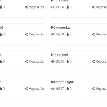
!
Nincs cím!
0
Megosztás
13826
0
Megosz
yő
Pókmacska
0
Megosztás
14950
0
Megosz
!
Nincs cím!
0
Megosztás
16094
0
Megosz
!
Internet Fight!
0
Megosztás
16317
0
Megosz