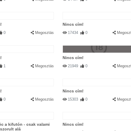
!
Nincs cím!
0
Megosztás
17434
0
Megosz
!
Nincs cím!
1
Megosztás
21949
0
Megosz
!
Nincs cím!
0
Megosztás
15303
0
Megosz
 a kifutón - csak valami
Nincs cím!
szorult alá