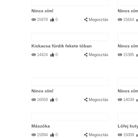
Nincs cím!
Nincs cím
15978
0
Megosztás
15664
Kiskacsa fürdik fekete tóban
Nincs cím
14424
0
Megosztás
15385
Nincs cím!
Nincs cím
16058
0
Megosztás
14039
Mászóka
Lófej kuty
15894
0
Megosztás
15009