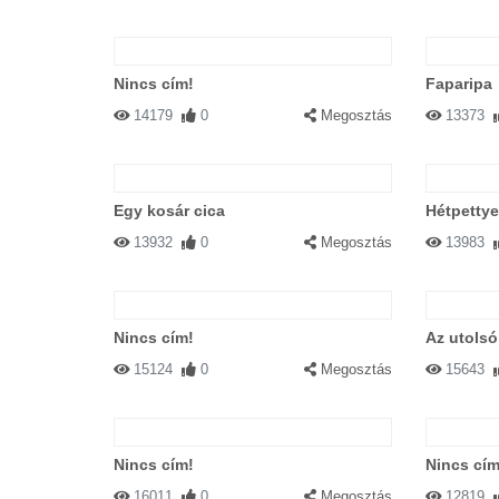
Nincs cím!
Faparipa
14179
0
Megosztás
13373
Egy kosár cica
Hétpettye
13932
0
Megosztás
13983
Nincs cím!
Az utolsó
15124
0
Megosztás
15643
Nincs cím!
Nincs cím
16011
0
Megosztás
12819