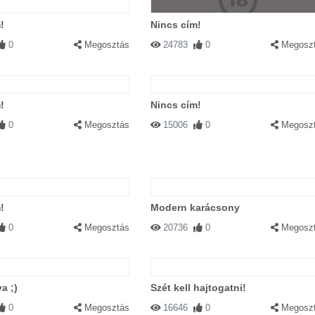
!
Nincs cím!
0
Megosztás
24783
0
Megosz
!
Nincs cím!
0
Megosztás
15006
0
Megosz
!
Modern karácsony
0
Megosztás
20736
0
Megosz
a ;)
Szét kell hajtogatni!
0
Megosztás
16646
0
Megosz