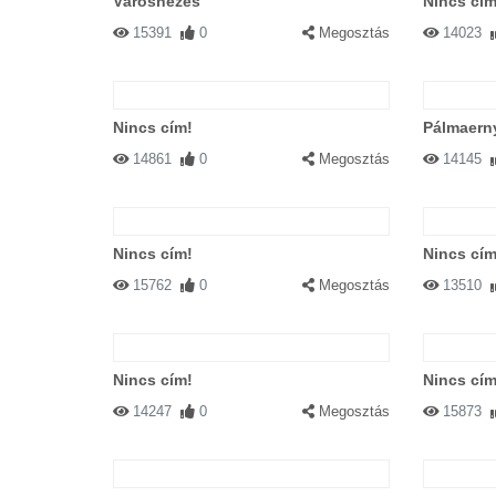
Városnézés
Nincs cím
15391
0
Megosztás
14023
Nincs cím!
Pálmaern
14861
0
Megosztás
14145
Nincs cím!
Nincs cím
15762
0
Megosztás
13510
Nincs cím!
Nincs cím
14247
0
Megosztás
15873