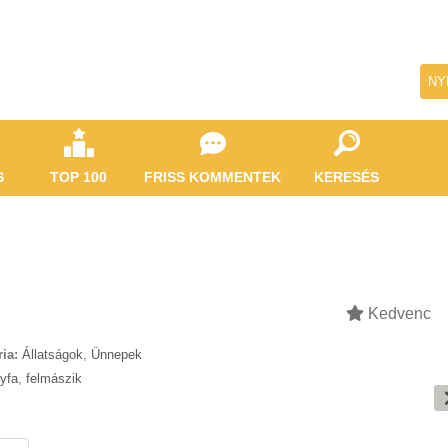
NY
S
TOP 100
FRISS KOMMENTEK
KERESÉS
Kedvenc
ia:
Állatságok
,
Ünnepek
yfa
,
felmászik