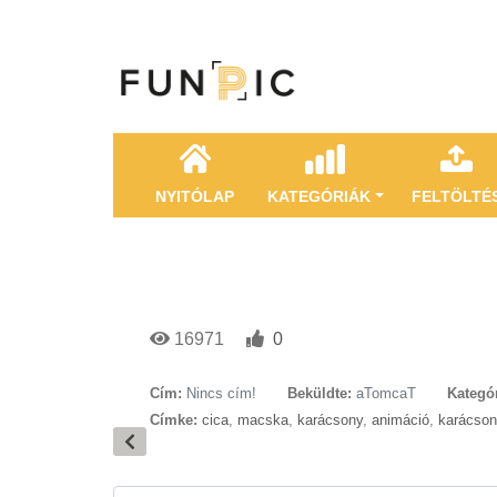
NYITÓLAP
KATEGÓRIÁK
FELTÖLTÉ
16971
0
Cím:
Nincs cím!
Beküldte:
aTomcaT
Kategór
Címke:
cica
,
macska
,
karácsony
,
animáció
,
karácson