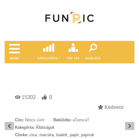
MENÜ
KATEGÓRIÁK
TOP 100
KERESÉS
15302
0
Kedvenc
Cím:
Nincs cím!
Beküldte:
aTomcaT
Kategória:
Állatságok
Címke:
cica
,
macska
,
toalett
,
papír
,
papírok