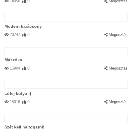
14056
0
Megosztás
Modern karácsony
20747
0
Megosztás
Mászóka
15904
0
Megosztás
Lófej kutya ;)
15016
0
Megosztás
Szét kell hajtogatni!