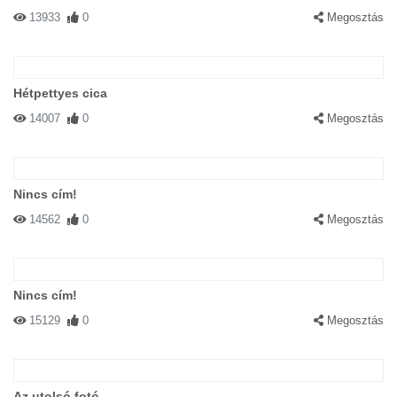
13933
0
Megosztás
Hétpettyes cica
14007
0
Megosztás
Nincs cím!
14562
0
Megosztás
Nincs cím!
15129
0
Megosztás
Az utolsó fotó