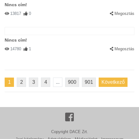
Nincs cím!
13817
0
Megosztás
Nincs cím!
14780
1
Megosztás
1
2
3
4
...
900
901
Következő
Copyright DACE Zrt.