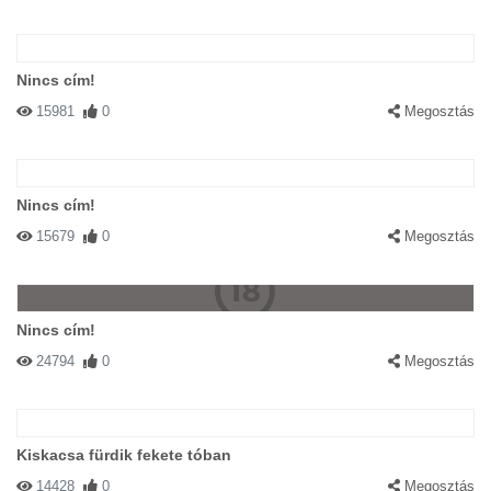
Nincs cím!
15981
0
Megosztás
Nincs cím!
15679
0
Megosztás
Nincs cím!
24794
0
Megosztás
Kiskacsa fürdik fekete tóban
14428
0
Megosztás