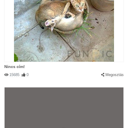
Nincs cím!
15685
0
Megosztás