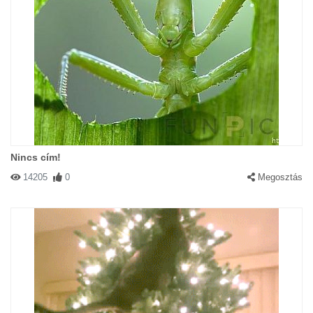
Nincs cím!
14205
0
Megosztás