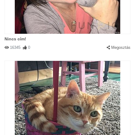
Nincs cím!
16345
0
Megosztás