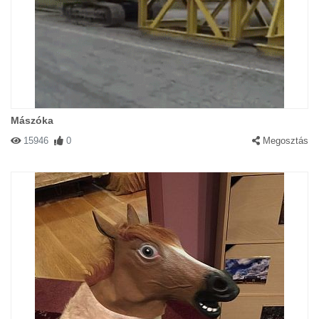
Mászóka
15946
0
Megosztás