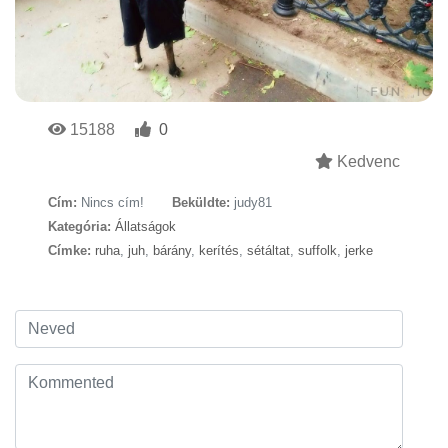
15188
0
Kedvenc
Cím:
Nincs cím!
Beküldte:
judy81
Kategória:
Állatságok
Címke:
ruha
,
juh
,
bárány
,
kerítés
,
sétáltat
,
suffolk
,
jerke