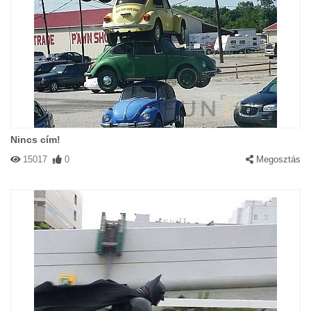
Nincs cím!
15017
0
Megosztás