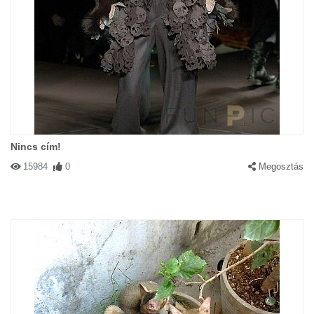
Nincs cím!
15984
0
Megosztás