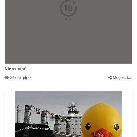
Nincs cím!
24796
0
Megosztás