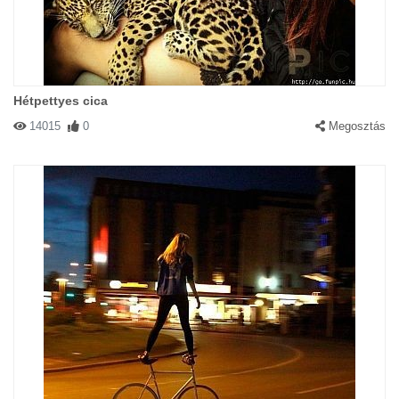
Hétpettyes cica
14015
0
Megosztás