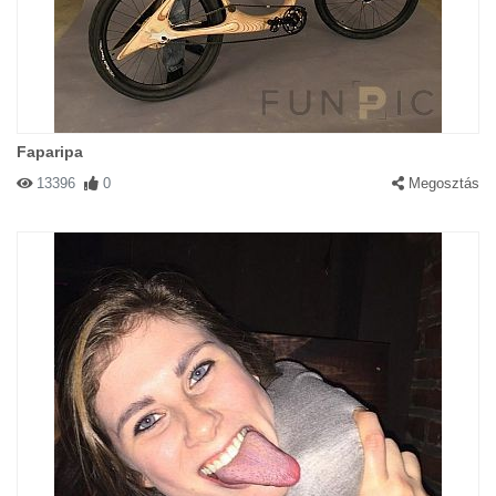
Faparipa
13396
0
Megosztás