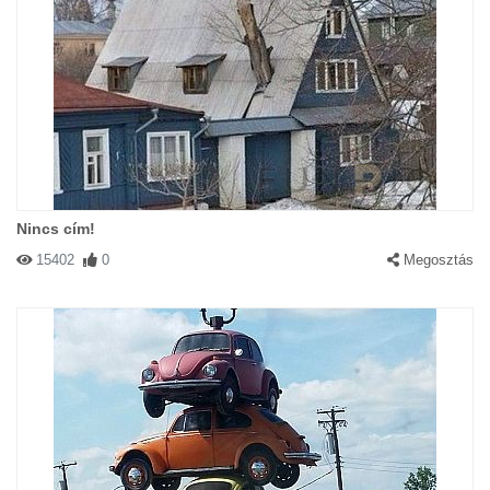
Nincs cím!
15402
0
Megosztás