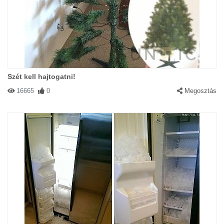
Szét kell hajtogatni!
16665
0
Megosztás