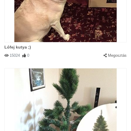
Lófej kutya ;)
15024
0
Megosztás