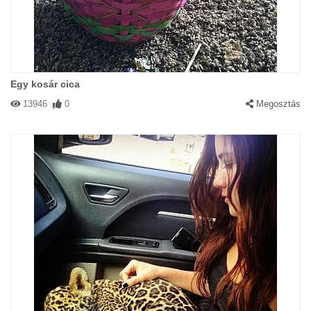
Egy kosár cica
13946
0
Megosztás