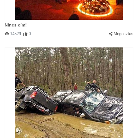
Nincs cím!
14529
0
Megosztás