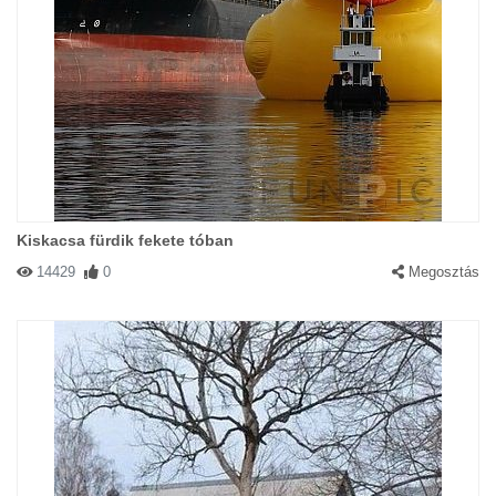
Kiskacsa fürdik fekete tóban
14429
0
Megosztás