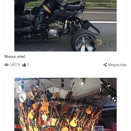
Nincs cím!
16079
0
Megosztás