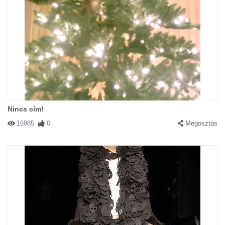
Nincs cím!
16985
0
Megosztás