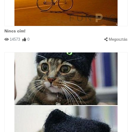
Nincs cím!
14573
0
Megosztás