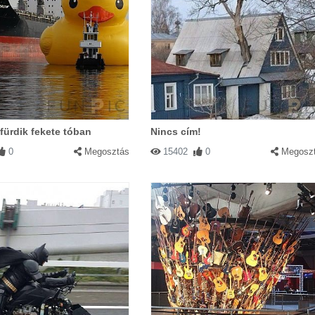
fürdik fekete tóban
Nincs cím!
0
Megosztás
15402
0
Megosz