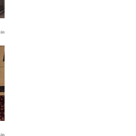
tás
tás