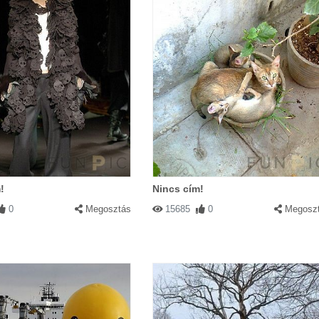
!
Nincs cím!
0
Megosztás
15685
0
Megosz