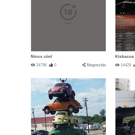
Nincs cím!
Kiskacsa 
24796
0
Megosztás
14429