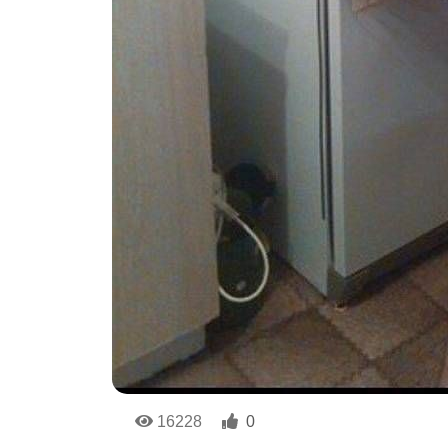
16228
0