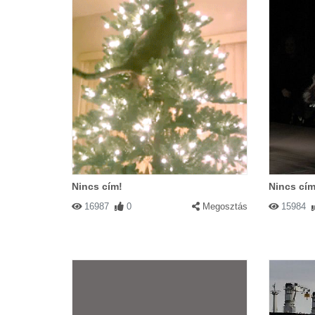
Nincs cím!
Nincs cím
16987
0
Megosztás
15984