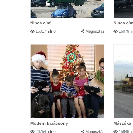
Nincs cím!
Nincs cím
15017
0
Megosztás
16079
Modern karácsony
Mászóka
20754
0
Megosztás
15946