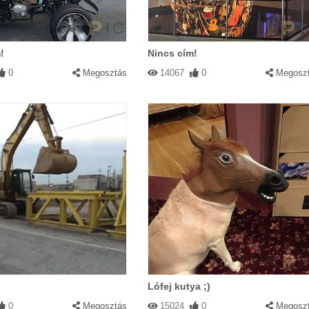
!
Nincs cím!
0
Megosztás
14067
0
Megosz
Lófej kutya ;)
0
Megosztás
15024
0
Megosz