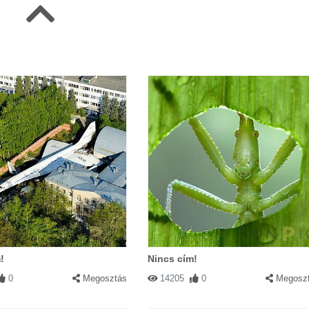
!
Nincs cím!
0
Megosztás
14205
0
Megosz