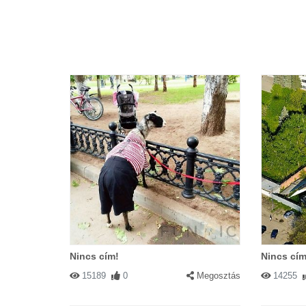
Nincs cím!
Nincs cím
15189
0
Megosztás
14255