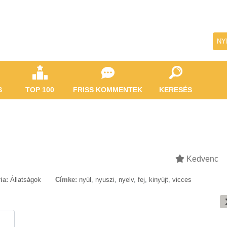
NY
S
TOP 100
FRISS KOMMENTEK
KERESÉS
Kedvenc
ia:
Állatságok
Címke:
nyúl
,
nyuszi
,
nyelv
,
fej
,
kinyújt
,
vicces