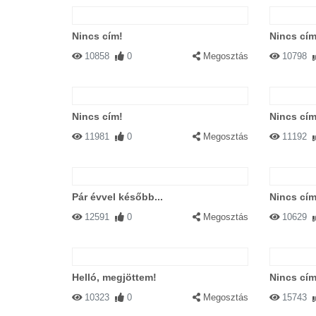
Nincs cím!
Nincs cím
10858
0
Megosztás
10798
Nincs cím!
Nincs cím
11981
0
Megosztás
11192
Pár évvel később...
Nincs cím
12591
0
Megosztás
10629
Helló, megjöttem!
Nincs cím
10323
0
Megosztás
15743