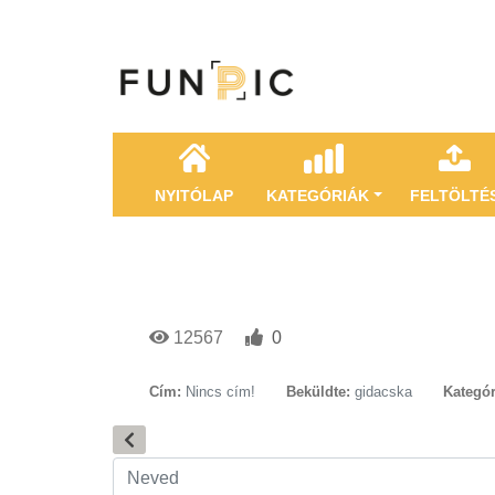
NYITÓLAP
KATEGÓRIÁK
FELTÖLTÉ
12567
0
Cím:
Nincs cím!
Beküldte:
gidacska
Kategór