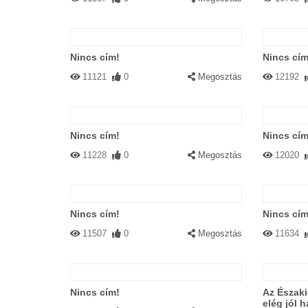
Nincs cím!
Nincs cím
11121
0
Megosztás
12192
Nincs cím!
Nincs cím
11228
0
Megosztás
12020
Nincs cím!
Nincs cím
11507
0
Megosztás
11634
Nincs cím!
Az Északi
elég jól h