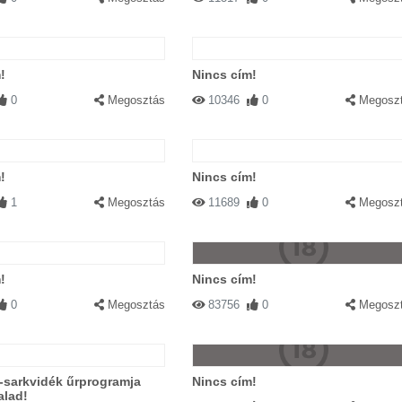
!
Nincs cím!
0
Megosztás
10346
0
Megosz
!
Nincs cím!
1
Megosztás
11689
0
Megosz
!
Nincs cím!
0
Megosztás
83756
0
Megosz
-sarkvidék űrprogramja
Nincs cím!
alad!