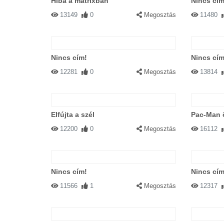
Hiba a mátrixban
Nincs cím
13149
0
Megosztás
11480
Nincs cím!
Nincs cím
12281
0
Megosztás
13814
Elfújta a szél
Pac-Man 
12200
0
Megosztás
16112
Nincs cím!
Nincs cím
11566
1
Megosztás
12317