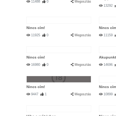
11488
0
Megosztás
13292
Nincs cím!
Nincs cím
11925
0
Megosztás
11159
Nincs cím!
Akupunkt
16980
0
Megosztás
14696
Nincs cím!
Nincs cím
9447
1
Megosztás
10899