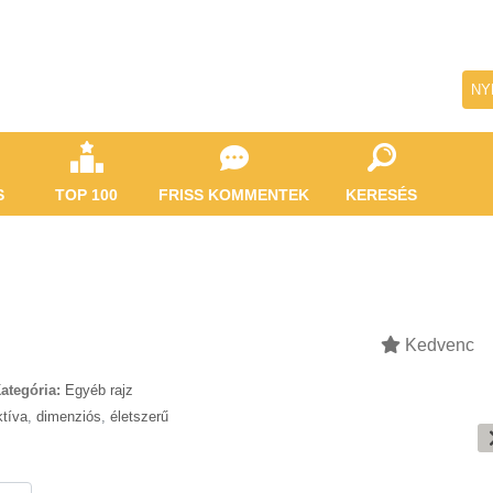
NY
S
TOP 100
FRISS KOMMENTEK
KERESÉS
Kedvenc
ategória:
Egyéb rajz
ktíva
,
dimenziós
,
életszerű