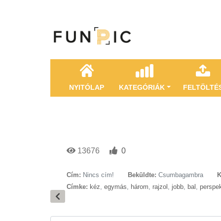
NYITÓLAP
KATEGÓRIÁK
FELTÖLTÉ
13676
0
Cím:
Nincs cím!
Beküldte:
Csumbagambra
K
Címke:
kéz
,
egymás
,
három
,
rajzol
,
jobb
,
bal
,
perspe